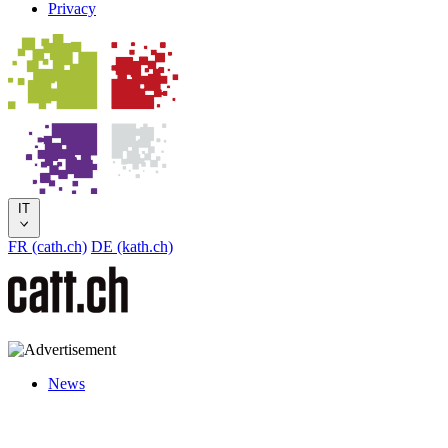
Privacy
IT
FR (cath.ch)
DE (kath.ch)
News