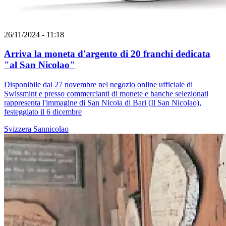
26/11/2024 - 11:18
Arriva la moneta d'argento di 20 franchi dedicata
"al San Nicolao"
Disponibile dal 27 novembre nel negozio online ufficiale di
Swissmint e presso commercianti di monete e banche selezionati
rappresenta l'immagine di San Nicola di Bari (Il San Nicolao),
festeggiato il 6 dicembre
Svizzera
Sannicolao