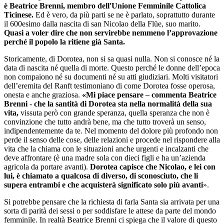
è Beatrice Brenni, membro dell'Unione Femminile Cattolica
Ticinese.
Ed è vero, da più parti se ne è parlato, soprattutto durante
il 600esimo dalla nascita di san Nicolao della Flüe, suo marito.
Quasi a voler dire che non servirebbe nemmeno l’approvazione
perché il popolo la ritiene già Santa.
Storicamente, di Dorotea, non si sa quasi nulla. Non si conosce né la
data di nascita né quella di morte. Questo perché le donne dell’epoca
non compaiono né su documenti né su atti giudiziari. Molti visitatori
dell’eremita del Ranft testimoniano di come Dorotea fosse operosa,
onesta e anche graziosa.
«Mi piace pensare – commenta Beatrice
Brenni - che la santità di Dorotea sta nella normalità della sua
vita,
vissuta però con grande speranza, quella speranza che non è
convinzione che tutto andrà bene, ma che tutto troverà un senso,
indipendentemente da te. Nel momento del dolore più profondo non
perde il senso delle cose, delle relazioni e procede nel rispondere alla
vita che la chiama con le situazioni anche urgenti e incalzanti che
deve affrontare (è una madre sola con dieci figli e ha un’azienda
agricola da portare avanti).
Dorotea capisce che Nicolao, e lei con
lui, è chiamato a qualcosa di diverso, di sconosciuto, che li
supera entrambi e che acquisterà significato solo più avanti
».
Si potrebbe pensare che la richiesta di farla Santa sia arrivata per una
sorta di parità dei sessi o per soddisfare le attese da parte del mondo
femminile. In realtà Beatrice Brenni ci spiega che il valore di questo