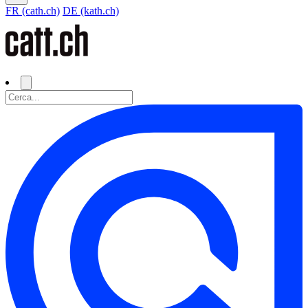
FR (cath.ch)
DE (kath.ch)