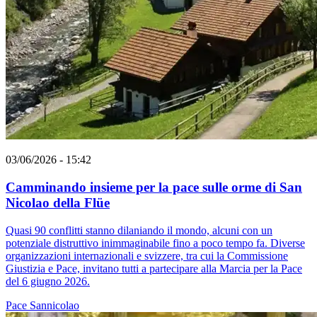
03/06/2026 - 15:42
Camminando insieme per la pace sulle orme di San
Nicolao della Flüe
Quasi 90 conflitti stanno dilaniando il mondo, alcuni con un
potenziale distruttivo inimmaginabile fino a poco tempo fa. Diverse
organizzazioni internazionali e svizzere, tra cui la Commissione
Giustizia e Pace, invitano tutti a partecipare alla Marcia per la Pace
del 6 giugno 2026.
Pace
Sannicolao