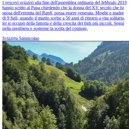
I vescovi svizzeri alla fine dell'assemblea ordinaria del febbraio 2019
hanno scritto al Papa chiedendo che la donna del XV secolo che fu
sposa dell'eremita del Ranft, possa essere venerata. Moglie e madre
di 9 figli, quando il marito scelse a 50 anni di ritirarsi a vita solitaria,
lei si occupò della fattoria e della crescita dei figli più piccoli. Seguì
nella preghiera e sostenne la scelta del coniuge.
Svizzera
Sannicolao