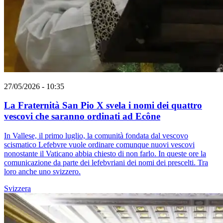
27/05/2026 - 10:35
La Fraternità San Pio X svela i nomi dei quattro
vescovi che saranno ordinati ad Ecône
In Vallese, il primo luglio, la comunità fondata dal vescovo
scismatico Lefebvre vuole ordinare comunque nuovi vescovi
nonostante il Vaticano abbia chiesto di non farlo. In queste ore la
comunicazione da parte dei lefebvriani dei nomi dei prescelti. Tra
loro anche uno svizzero.
Svizzera