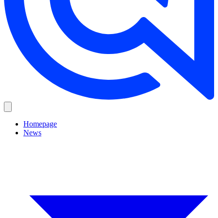
Homepage
News