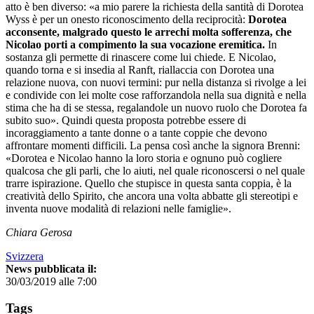
atto è ben diverso: «a mio parere la richiesta della santità di Dorotea
Wyss è per un onesto riconoscimento della reciprocità:
Dorotea
acconsente, malgrado questo le arrechi molta sofferenza, che
Nicolao porti a compimento la sua vocazione eremitica.
In
sostanza gli permette di rinascere come lui chiede. E Nicolao,
quando torna e si insedia al Ranft, riallaccia con Dorotea una
relazione nuova, con nuovi termini: pur nella distanza si rivolge a lei
e condivide con lei molte cose rafforzandola nella sua dignità e nella
stima che ha di se stessa, regalandole un nuovo ruolo che Dorotea fa
subito suo». Quindi questa proposta potrebbe essere di
incoraggiamento a tante donne o a tante coppie che devono
affrontare momenti difficili. La pensa così anche la signora Brenni:
«Dorotea e Nicolao hanno la loro storia e ognuno può cogliere
qualcosa che gli parli, che lo aiuti, nel quale riconoscersi o nel quale
trarre ispirazione. Quello che stupisce in questa santa coppia, è la
creatività dello Spirito, che ancora una volta abbatte gli stereotipi e
inventa nuove modalità di relazioni nelle famiglie».
Chiara Gerosa
Svizzera
News pubblicata il:
30/03/2019 alle 7:00
Tags