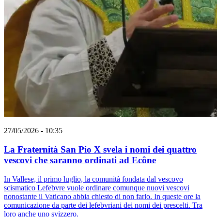
27/05/2026 - 10:35
La Fraternità San Pio X svela i nomi dei quattro
vescovi che saranno ordinati ad Ecône
In Vallese, il primo luglio, la comunità fondata dal vescovo
scismatico Lefebvre vuole ordinare comunque nuovi vescovi
nonostante il Vaticano abbia chiesto di non farlo. In queste ore la
comunicazione da parte dei lefebvriani dei nomi dei prescelti. Tra
loro anche uno svizzero.