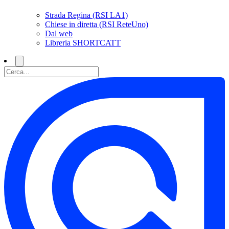
Strada Regina (RSI LA1)
Chiese in diretta (RSI ReteUno)
Dal web
Libreria SHORTCATT