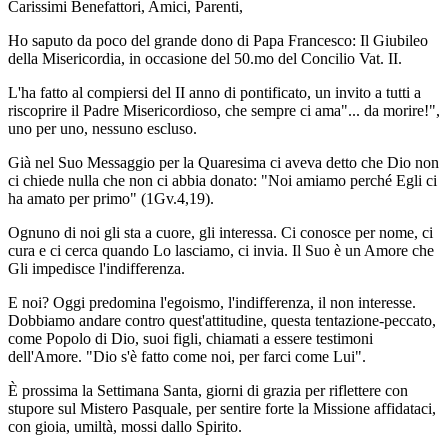
Carissimi Benefattori, Amici, Parenti,
Ho saputo da poco del grande dono di Papa Francesco: Il Giubileo
della Misericordia, in occasione del 50.mo del Concilio Vat. II.
L'ha fatto al compiersi del II anno di pontificato, un invito a tutti a
riscoprire il Padre Misericordioso, che sempre ci ama"... da morire!",
uno per uno, nessuno escluso.
Già nel Suo Messaggio per la Quaresima ci aveva detto che Dio non
ci chiede nulla che non ci abbia donato: "Noi amiamo perché Egli ci
ha amato per primo" (1Gv.4,19).
Ognuno di noi gli sta a cuore, gli interessa. Ci conosce per nome, ci
cura e ci cerca quando Lo lasciamo, ci invia. Il Suo è un Amore che
Gli impedisce l'indifferenza.
E noi? Oggi predomina l'egoismo, l'indifferenza, il non interesse.
Dobbiamo andare contro quest'attitudine, questa tentazione-peccato,
come Popolo di Dio, suoi figli, chiamati a essere testimoni
dell'Amore. "Dio s'è fatto come noi, per farci come Lui".
È prossima la Settimana Santa, giorni di grazia per riflettere con
stupore sul Mistero Pasquale, per sentire forte la Missione affidataci,
con gioia, umiltà, mossi dallo Spirito.