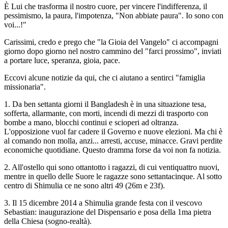
È Lui che trasforma il nostro cuore, per vincere l'indifferenza, il
pessimismo, la paura, l'impotenza, "Non abbiate paura". Io sono con
voi...!"
Carissimi, credo e prego che "la Gioia del Vangelo" ci accompagni
giorno dopo giorno nel nostro cammino del "farci prossimo", inviati
a portare luce, speranza, gioia, pace.
Eccovi alcune notizie da qui, che ci aiutano a sentirci "famiglia
missionaria".
1. Da ben settanta giorni il Bangladesh è in una situazione tesa,
sofferta, allarmante, con morti, incendi di mezzi di trasporto con
bombe a mano, blocchi continui e scioperi ad oltranza.
L'opposizione vuol far cadere il Governo e nuove elezioni. Ma chi è
al comando non molla, anzi... arresti, accuse, minacce. Gravi perdite
economiche quotidiane. Questo dramma forse da voi non fa notizia.
2. All'ostello qui sono ottantotto i ragazzi, di cui ventiquattro nuovi,
mentre in quello delle Suore le ragazze sono settantacinque. Al sotto
centro di Shimulia ce ne sono altri 49 (26m e 23f).
3. Il 15 dicembre 2014 a Shimulia grande festa con il vescovo
Sebastian: inaugurazione del Dispensario e posa della 1ma pietra
della Chiesa (sogno-realtà).