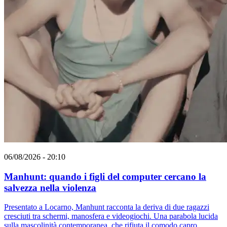
06/08/2026 - 20:10
Manhunt: quando i figli del computer cercano la
salvezza nella violenza
Presentato a Locarno, Manhunt racconta la deriva di due ragazzi
cresciuti tra schermi, manosfera e videogiochi. Una parabola lucida
sulla mascolinità contemporanea, che rifiuta il comodo capro