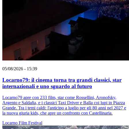
05/08/2026 - 15:39
Locarno79: il cinema torna tra grandi classici, star
internazionali e uno sguardo al futuro
Locarno79 apre con 233 film, star come Rossellini, Aronofsky,
Argento e Saldaña, e i classici Taxi Driver e Balla coi lupi in Piazza
Grande. Tra i temi caldi: l'anticipo a luglio per gli 80 anni nel 2027 e
la nuova giuria kids, che apre un confronto con Castellinaria.
Locarno
Film
Festival