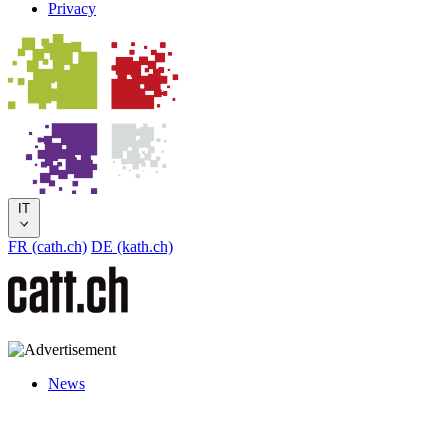
Privacy
IT
FR (cath.ch)
DE (kath.ch)
News