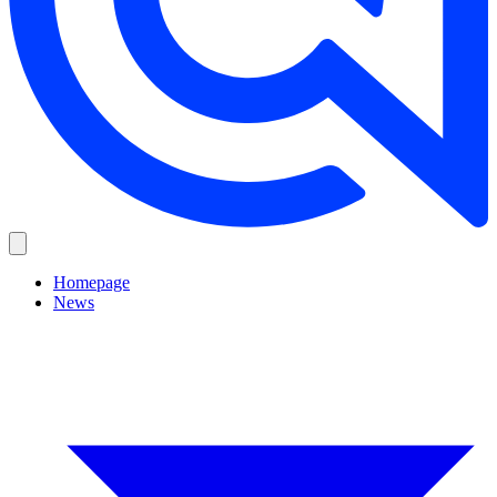
Homepage
News