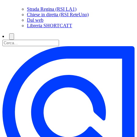
Strada Regina (RSI LA1)
Chiese in diretta (RSI ReteUno)
Dal web
Libreria SHORTCATT