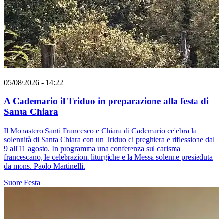
05/08/2026 - 14:22
A Cademario il Triduo in preparazione alla festa di
Santa Chiara
Il Monastero Santi Francesco e Chiara di Cademario celebra la
solennità di Santa Chiara con un Triduo di preghiera e riflessione dal
9 all'11 agosto. In programma una conferenza sul carisma
francescano, le celebrazioni liturgiche e la Messa solenne presieduta
da mons. Paolo Martinelli.
Suore
Festa