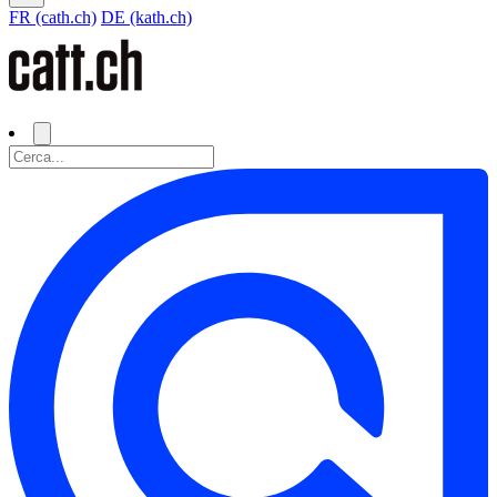
FR (cath.ch)
DE (kath.ch)