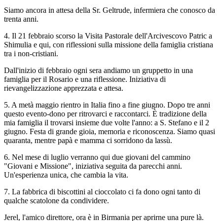
Siamo ancora in attesa della Sr. Geltrude, infermiera che conosco da
trenta anni.
4. Il 21 febbraio scorso la Visita Pastorale dell'Arcivescovo Patric a
Shimulia e qui, con riflessioni sulla missione della famiglia cristiana
tra i non-cristiani.
Dall'inizio di febbraio ogni sera andiamo un gruppetto in una
famiglia per il Rosario e una riflessione. Iniziativa di
rievangelizzazione apprezzata e attesa.
5. A metà maggio rientro in Italia fino a fine giugno. Dopo tre anni
questo evento-dono per ritrovarci e raccontarci. È tradizione della
mia famiglia il trovarsi insieme due volte l'anno: a S. Stefano e il 2
giugno. Festa di grande gioia, memoria e riconoscenza. Siamo quasi
quaranta, mentre papà e mamma ci sorridono da lassù.
6. Nel mese di luglio verranno qui due giovani del cammino
"Giovani e Missione", iniziativa seguita da parecchi anni.
Un'esperienza unica, che cambia la vita.
7. La fabbrica di biscottini al cioccolato ci fa dono ogni tanto di
qualche scatolone da condividere.
Jerel, l'amico direttore, ora è in Birmania per aprirne una pure là.