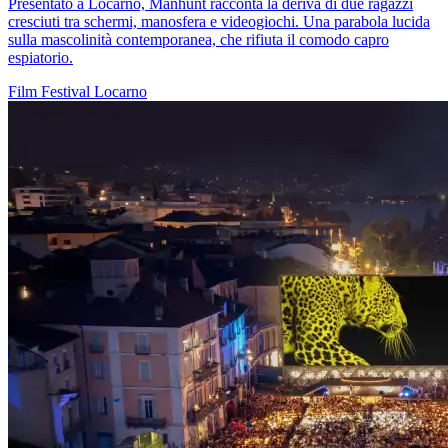
Presentato a Locarno, Manhunt racconta la deriva di due ragazzi
cresciuti tra schermi, manosfera e videogiochi. Una parabola lucida
sulla mascolinità contemporanea, che rifiuta il comodo capro
espiatorio.
Film
Festival
Locarno