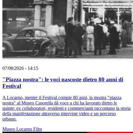
07/08/2026 - 14:15
"Piazza nostra": le voci nascoste dietro 80 anni di
Festival
A Locarno, mentre il Festival compie 80 anni, la mostra "piazza
nostra" al Museo Casorella dà voce a chi ha lavorato dietro le
quinte: ex collaboratori, residenti e commercianti raccontano la storia
della manifestazione attraverso interviste video e un percorso
urbano.
Museo
Locarno
Film