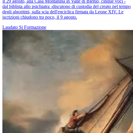
Il 29 agosto, alla Casa Montanina in Valle di Blenio, cinque voci -
dal biblista allo psichiatra -discutono di custodia del creato nel tempo
degli algoritmi, sulla scia dell'enciclica firmata da Leone XIV. Le
iscrizioni chiudono tra poco, il 9 agosto.
Laudato Si
Formazione