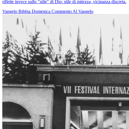
riflette invece sullo "stile" di Dio: stile di mitezza, vicinanza discreta.
Vangelo
Bibbia
Domenica
Commento Al Vangelo