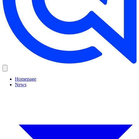
Homepage
News