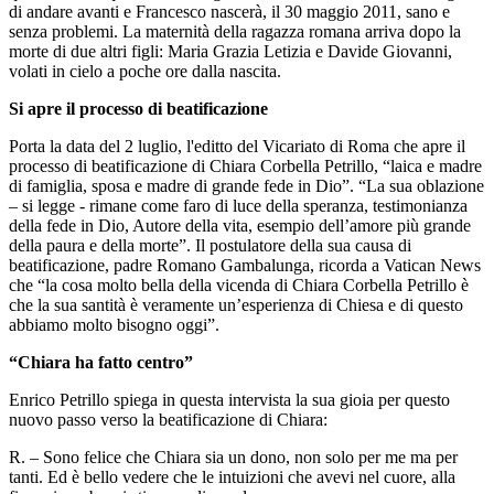
di andare avanti e Francesco nascerà, il 30 maggio 2011, sano e
senza problemi. La maternità della ragazza romana arriva dopo la
morte di due altri figli: Maria Grazia Letizia e Davide Giovanni,
volati in cielo a poche ore dalla nascita.
Si apre il processo di beatificazione
Porta la data del 2 luglio, l'editto del Vicariato di Roma che apre il
processo di beatificazione di Chiara Corbella Petrillo, “laica e madre
di famiglia, sposa e madre di grande fede in Dio”. “La sua oblazione
– si legge - rimane come faro di luce della speranza, testimonianza
della fede in Dio, Autore della vita, esempio dell’amore più grande
della paura e della morte”. Il postulatore della sua causa di
beatificazione, padre Romano Gambalunga, ricorda a Vatican News
che “la cosa molto bella della vicenda di Chiara Corbella Petrillo è
che la sua santità è veramente un’esperienza di Chiesa e di questo
abbiamo molto bisogno oggi”.
“Chiara ha fatto centro”
Enrico Petrillo spiega in questa intervista la sua gioia per questo
nuovo passo verso la beatificazione di Chiara:
R. – Sono felice che Chiara sia un dono, non solo per me ma per
tanti. Ed è bello vedere che le intuizioni che avevi nel cuore, alla