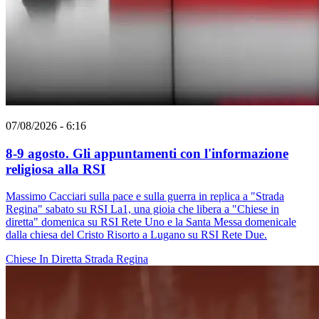
07/08/2026 - 6:16
8-9 agosto. Gli appuntamenti con l'informazione
religiosa alla RSI
Massimo Cacciari sulla pace e sulla guerra in replica a "Strada
Regina" sabato su RSI La1, una gioia che libera a "Chiese in
diretta" domenica su RSI Rete Uno e la Santa Messa domenicale
dalla chiesa del Cristo Risorto a Lugano su RSI Rete Due.
Chiese In Diretta
Strada Regina