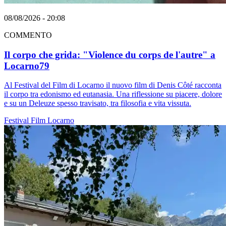
08/08/2026 - 20:08
COMMENTO
Il corpo che grida: "Violence du corps de l'autre" a
Locarno79
Al Festival del Film di Locarno il nuovo film di Denis Côté racconta
il corpo tra edonismo ed eutanasia. Una riflessione su piacere, dolore
e su un Deleuze spesso travisato, tra filosofia e vita vissuta.
Festival
Film
Locarno