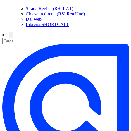
Strada Regina (RSI LA1)
Chiese in diretta (RSI ReteUno)
Dal web
Libreria SHORTCATT