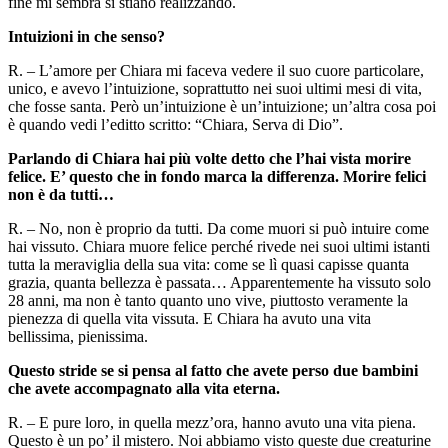
fine mi sembra si stiano realizzando.
Intuizioni in che senso?
R. – L’amore per Chiara mi faceva vedere il suo cuore particolare,
unico, e avevo l’intuizione, soprattutto nei suoi ultimi mesi di vita,
che fosse santa. Però un’intuizione è un’intuizione; un’altra cosa poi
è quando vedi l’editto scritto: “Chiara, Serva di Dio”.
Parlando di Chiara hai più volte detto che l’hai vista morire
felice. E’ questo che in fondo marca la differenza. Morire felici
non è da tutti…
R. – No, non è proprio da tutti. Da come muori si può intuire come
hai vissuto. Chiara muore felice perché rivede nei suoi ultimi istanti
tutta la meraviglia della sua vita: come se lì quasi capisse quanta
grazia, quanta bellezza è passata… Apparentemente ha vissuto solo
28 anni, ma non è tanto quanto uno vive, piuttosto veramente la
pienezza di quella vita vissuta. E Chiara ha avuto una vita
bellissima, pienissima.
Questo stride se si pensa al fatto che avete perso due bambini
che avete accompagnato alla vita eterna.
R. – E pure loro, in quella mezz’ora, hanno avuto una vita piena.
Questo è un po’ il mistero. Noi abbiamo visto queste due creaturine