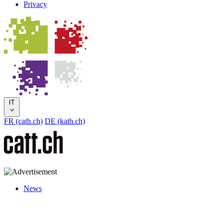
Privacy
IT
FR (cath.ch)
DE (kath.ch)
News