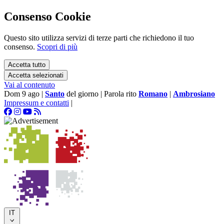
Consenso Cookie
Questo sito utilizza servizi di terze parti che richiedono il tuo
consenso.
Scopri di più
Accetta tutto
Accetta selezionati
Vai al contenuto
Dom 9 ago
|
Santo
del giorno
|
Parola rito
Romano
|
Ambrosiano
Impressum e contatti
|
IT