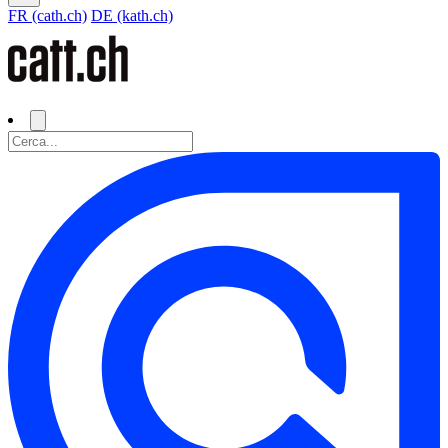
FR (cath.ch)
DE (kath.ch)