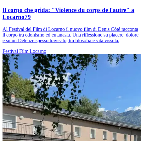
Il corpo che grida: "Violence du corps de l'autre" a
Locarno79
Al Festival del Film di Locarno il nuovo film di Denis Côté racconta
il corpo tra edonismo ed eutanasia. Una riflessione su piacere, dolore
e su un Deleuze spesso travisato, tra filosofia e vita vissuta.
Festival
Film
Locarno