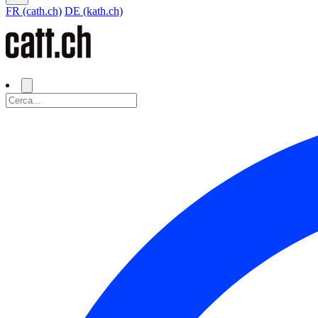
FR (cath.ch)
DE (kath.ch)