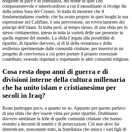
religione di pace e di fratellanza, nel nome di quel Dio
compassionevole e misericordioso a cui il musulmano si rivolge fin
dalla prima Sura del Corano. Si tratta di mostrare che il
fondamentalismo crudele, che ha avuto proprio in quei luoghi la sua
espressione nel Califfato, è una perversione, un rovesciamento dei
principi dell’islam. Si tratta però, al tempo stesso, di una sfida per lo
stesso cristianesimo, inteso in tutta la varietà delle sue presenze in
quella regione del mondo. La sfida è legata alla possibilità di
ripartire, di ripartire davvero, al di là della resistenza e della
resilienza sperimentate dalle comunità cristiane, per inserirsi in un
progetto di convivenza a cui poter portare il proprio essenziale
contributo, essendo rispettati e rispettando le altre comunità religiose.
Cosa resta dopo anni di guerra e di
divisioni interne della cultura millenaria
che ha unito islam e cristianesimo per
secoli in Iraq?
Resta purtroppo poco, a quanto ne so. Appunto per questo parlavo
di una sfida che dev’essere vinta per poter ripartire. Dobbiamo
davvero ammirare la fede di quelle comunità cristiane che hanno
resistito a decenni di martiri e di persecuzioni. Ciò non deve far
dimenticare, nonostante tutto, la fratellanza che unisce i vari figli di