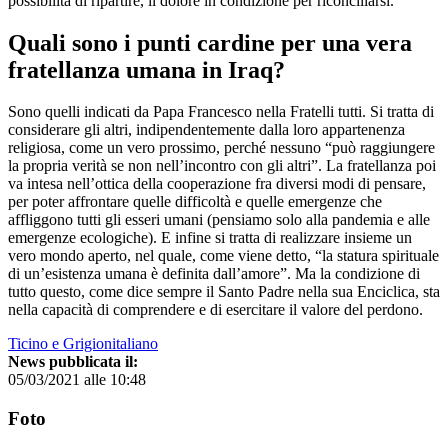
possibilità di ripartire, il dolore in condizione per riconciliarsi.
Quali sono i punti cardine per una vera
fratellanza umana in Iraq?
Sono quelli indicati da Papa Francesco nella Fratelli tutti. Si tratta di
considerare gli altri, indipendentemente dalla loro appartenenza
religiosa, come un vero prossimo, perché nessuno “può raggiungere
la propria verità se non nell’incontro con gli altri”. La fratellanza poi
va intesa nell’ottica della cooperazione fra diversi modi di pensare,
per poter affrontare quelle difficoltà e quelle emergenze che
affliggono tutti gli esseri umani (pensiamo solo alla pandemia e alle
emergenze ecologiche). E infine si tratta di realizzare insieme un
vero mondo aperto, nel quale, come viene detto, “la statura spirituale
di un’esistenza umana è definita dall’amore”. Ma la condizione di
tutto questo, come dice sempre il Santo Padre nella sua Enciclica, sta
nella capacità di comprendere e di esercitare il valore del perdono.
Ticino e Grigionitaliano
News pubblicata il:
05/03/2021 alle 10:48
Foto