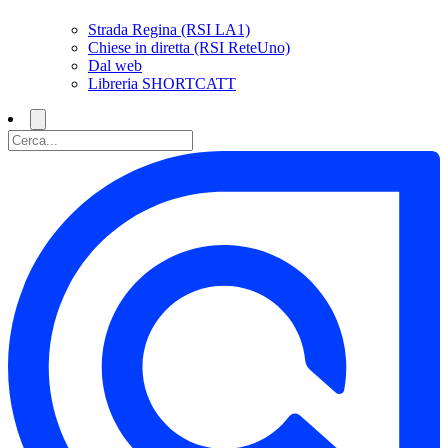
Strada Regina (RSI LA1)
Chiese in diretta (RSI ReteUno)
Dal web
Libreria SHORTCATT