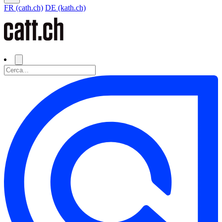
FR (cath.ch)
DE (kath.ch)