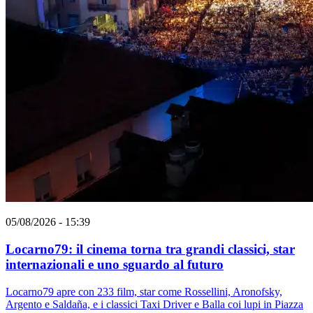
05/08/2026 - 15:39
Locarno79: il cinema torna tra grandi classici, star
internazionali e uno sguardo al futuro
Locarno79 apre con 233 film, star come Rossellini, Aronofsky,
Argento e Saldaña, e i classici Taxi Driver e Balla coi lupi in Piazza