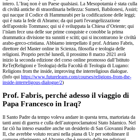
intero. L’Iraq non è un Paese qualsiasi. La Mesopotamia è stata culla
di civiltà antiche di straordinaria bellezza: Sumeri, Babilonesi, Assiri;
qui nacque il Codice di Hammurabi per la codificazione delle leggi;
qui è nata la fede di Abramo; da qui parti l'evangelizzazione
dell'apostolo Tommaso; qui si è sviluppata la Chiesa d’Oriente; qui
l’islam fece una delle sue prime conquiste e conobbe la prima
drammatica divisione tra sunniti e sciiti; qui si incontrarono le civiltà
arabo-greco-cristiana. Abbiamo interpellato il prof. Adriano Fabris,
direttore del Master online in Scienza, filosofia e teologia delle
religioni. Proprio perché lunedì, il prossimo 8 marzo 2021 avrà
inizio la seconda edizione del corso online promosso dall’Istituto
ReTe(Religioni e Teologia) della Facoltà di Teologia di Lugano:
Religions from the inside, improving the interreligious dialogue.
(Info qui
https://www.futurelearn.com/courses/religions-from-the-
inside-interreligous-dialogue/2
)
Prof. Fabris, perché adesso il viaggio di
Papa Francesco in Iraq?
Il Santo Padre da tempo voleva andare in questa terra, martoriata da
tanti anni di guerra e culla dell’autoproclamatosi Stato Islamico. Nel
far ciò ha inteso esaudire anche un desiderio di San Giovanni Paolo
II, che avrebbe voluto recarsi nella piana di Ur per sottolineare il
comune riferimento ad Abramo che è proprio delle tre religioni