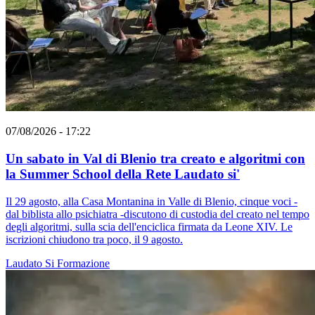
07/08/2026 - 17:22
Un sabato in Val di Blenio tra creato e algoritmi con
la Summer School della Rete Laudato si'
Il 29 agosto, alla Casa Montanina in Valle di Blenio, cinque voci -
dal biblista allo psichiatra -discutono di custodia del creato nel tempo
degli algoritmi, sulla scia dell'enciclica firmata da Leone XIV. Le
iscrizioni chiudono tra poco, il 9 agosto.
Laudato Si
Formazione