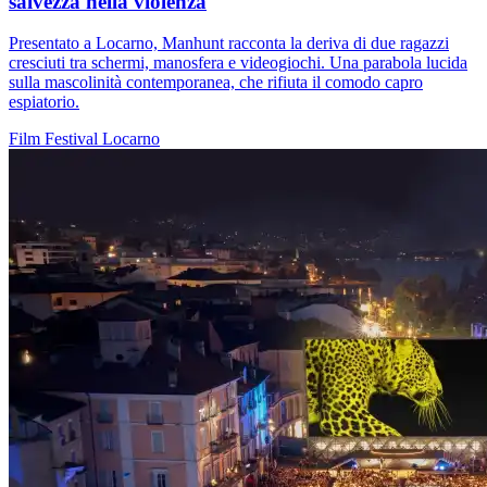
salvezza nella violenza
Presentato a Locarno, Manhunt racconta la deriva di due ragazzi
cresciuti tra schermi, manosfera e videogiochi. Una parabola lucida
sulla mascolinità contemporanea, che rifiuta il comodo capro
espiatorio.
Film
Festival
Locarno