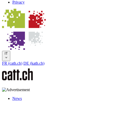
Privacy
IT
FR (cath.ch)
DE (kath.ch)
News