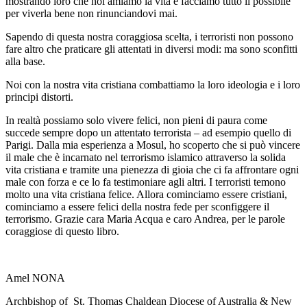
mostrando loro che noi amiamo la vita e facciamo tutto il possibile
per viverla bene non rinunciandovi mai.
Sapendo di questa nostra coraggiosa scelta, i terroristi non possono
fare altro che praticare gli attentati in diversi modi: ma sono sconfitti
alla base.
Noi con la nostra vita cristiana combattiamo la loro ideologia e i loro
principi distorti.
In realtà possiamo solo vivere felici, non pieni di paura come
succede sempre dopo un attentato terrorista – ad esempio quello di
Parigi. Dalla mia esperienza a Mosul, ho scoperto che si può vincere
il male che è incarnato nel terrorismo islamico attraverso la solida
vita cristiana e tramite una pienezza di gioia che ci fa affrontare ogni
male con forza e ce lo fa testimoniare agli altri. I terroristi temono
molto una vita cristiana felice. Allora cominciamo essere cristiani,
cominciamo a essere felici della nostra fede per sconfiggere il
terrorismo. Grazie cara Maria Acqua e caro Andrea, per le parole
coraggiose di questo libro.
Amel NONA
Archbishop of St. Thomas Chaldean Diocese of Australia & New