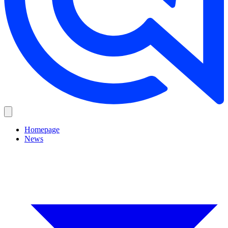
Homepage
News