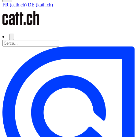
FR (cath.ch)
DE (kath.ch)