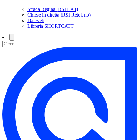
Strada Regina (RSI LA1)
Chiese in diretta (RSI ReteUno)
Dal web
Libreria SHORTCATT