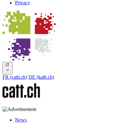
Privacy
IT
FR (cath.ch)
DE (kath.ch)
News