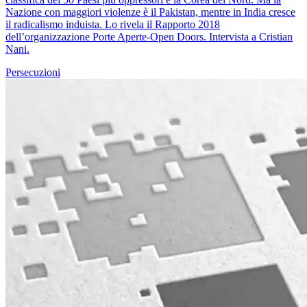
Nazione con maggiori violenze è il Pakistan, mentre in India cresce
il radicalismo induista. Lo rivela il Rapporto 2018
dell’organizzazione Porte Aperte-Open Doors. Intervista a Cristian
Nani.
Persecuzioni