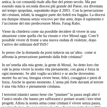
antica, la cui comunità risale alla fine del primo secolo. Ma pur
essendo stata la seconda diocesi più grande del Paese, era diventata
nel tempo spopolata, soprattutto dopo il 2003. Con la persecuzione
dei cristiani, infatti, la maggior parte dei fedeli era fuggita. La diocesi
era dunque rimasta senza vescovo per due anni, dopo il rapimento e
l’uccisione del mio predecessore Mons. Farag Raho.
Viene da chiedersi come sia possibile decidere di vivere in una
situazione come quella che ha vissuto e vive Mosul oggi. Com’è
possibile vivere di fronte a una nuova ondata di violenze, dopo
l’arrivo dei miliziani dell’ISIS?
Io penso che la domanda da porsi tuttavia sia un’altra: come si
affronta la persecuzione partendo dalla fede cristiana?
In un’omelia alla mia gente, la gente di Mosul, ho detto loro che
vale la pena vivere la nostra vita pienamente, con gioia e forza in
ogni momento. Se altri voglio ucciderci e se anche dovessimo
morire fra un’ora, bisogna vivere bene, felici, coraggiosi e pieni di
forza. Anche in questo momento. L’arma più forte davanti al terrore
è una vita felice e pienamente cristiana.
I terroristi islamici sanno bene che “piantare” la paura negli altri è
l’unico modo che hanno per rafforzarsi e portare avanti i loro tristi
progetti. Allora la nostra arma come cristiani è vivere senza paura,