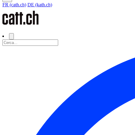
FR (cath.ch)
DE (kath.ch)