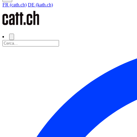
FR (cath.ch)
DE (kath.ch)