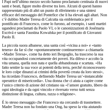
I Papi nell’ultimo mezzo secolo hanno proclamato centinaia di nuovi
santi e beati, figure molto diverse tra loro. Alcuni di questi hanno
rappresentato più di altri un punto di riferimento e una sintesi
efficace del messaggio del Pontefice che li ha elevati agli altari. Non
c’è dubbio Madre Teresa di Calcutta sia emblematica per il
pontificato di Francesco, come lo furono, ad esempio, i santi martiri
ugandesi proclamati da Paolo VI, o le canonizzazioni di Josémaria
Escrivá e santa Faustina Kowalska per il pontificato di Giovanni
Paolo II.
La piccola suora albanese, una santa così «vicina a noi» e «tanto
tenera» da far sì che «spontaneamente continueremo» a chiamarla
«Madre Teresa», come ha detto ieri Bergoglio, ha trascorso la sua
vita occupandosi concretamente dei poveri. Ha difeso e accolto la
vita umana, quella non nata e quella abbandonata e scartata. «Ha
fatto sentire la sua voce ai potenti della terra, perché riconoscessero
le loro colpe dinanzi ai crimini della povertà creata da loro stessi»,
ha ricordato Francesco, definendo Madre Teresa un’«instancabile
operatrice di misericordia». Una donna che ci aiuta a capire come
l’unico criterio di azione del cristiano sia «l’amore gratuito, libero da
ogni ideologia e da ogni vincolo e riversato verso tutti senza
distinzione di lingua, cultura, razza o religione».
È lo stesso messaggio che Francesco sta cercando di trasmettere.
Madre Teresa non ha fondato una Ong, ha speso la vita aiutando