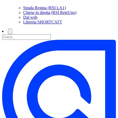
Strada Regina (RSI LA1)
Chiese in diretta (RSI ReteUno)
Dal web
Libreria SHORTCATT