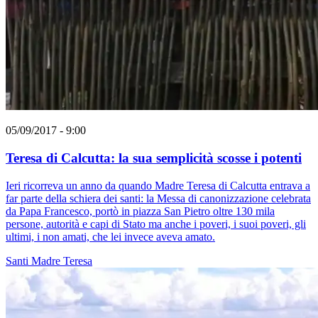
05/09/2017 - 9:00
Teresa di Calcutta: la sua semplicità scosse i potenti
Ieri ricorreva un anno da quando Madre Teresa di Calcutta entrava a
far parte della schiera dei santi: la Messa di canonizzazione celebrata
da Papa Francesco, portò in piazza San Pietro oltre 130 mila
persone, autorità e capi di Stato ma anche i poveri, i suoi poveri, gli
ultimi, i non amati, che lei invece aveva amato.
Santi
Madre Teresa