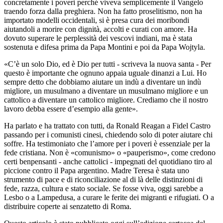
concretamente i poveri perché viveva semplicemente il Vangelo
traendo forza dalla preghiera. Non ha fatto proselitismo, non ha
importato modelli occidentali, si è presa cura dei moribondi
aiutandoli a morire con dignità, accolti e curati con amore. Ha
dovuto superare le perplessità dei vescovi indiani, ma è stata
sostenuta e difesa prima da Papa Montini e poi da Papa Wojtyla.
«C’è un solo Dio, ed è Dio per tutti - scriveva la nuova santa - Per
questo è importante che ognuno appaia uguale dinanzi a Lui. Ho
sempre detto che dobbiamo aiutare un indù a diventare un indù
migliore, un musulmano a diventare un musulmano migliore e un
cattolico a diventare un cattolico migliore. Crediamo che il nostro
lavoro debba essere d’esempio alla gente».
Ha parlato e ha trattato con tutti, da Ronald Reagan a Fidel Castro
passando per i comunisti cinesi, chiedendo solo di poter aiutare chi
soffre. Ha testimoniato che l’amore per i poveri è essenziale per la
fede cristiana. Non è «comunismo» o «pauperismo», come credono
certi benpensanti - anche cattolici - impegnati del quotidiano tiro al
piccione contro il Papa argentino. Madre Teresa è stata uno
strumento di pace e di riconciliazione al di là delle distinzioni di
fede, razza, cultura e stato sociale. Se fosse viva, oggi sarebbe a
Lesbo o a Lampedusa, a curare le ferite dei migranti e rifugiati. O a
distribuire coperte ai senzatetto di Roma.