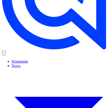
Homepage
News