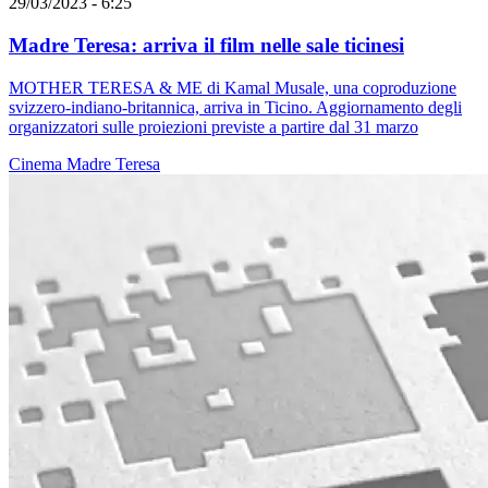
29/03/2023 - 6:25
Madre Teresa: arriva il film nelle sale ticinesi
MOTHER TERESA & ME di Kamal Musale, una coproduzione
svizzero-indiano-britannica, arriva in Ticino. Aggiornamento degli
organizzatori sulle proiezioni previste a partire dal 31 marzo
Cinema
Madre Teresa