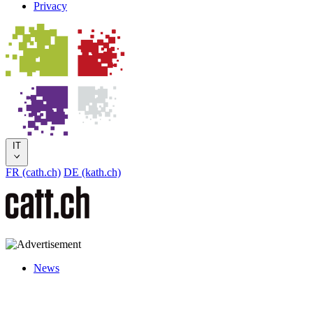
Privacy
IT
FR (cath.ch)
DE (kath.ch)
News