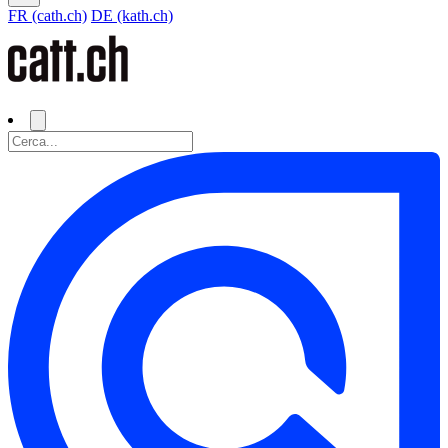
FR (cath.ch)
DE (kath.ch)