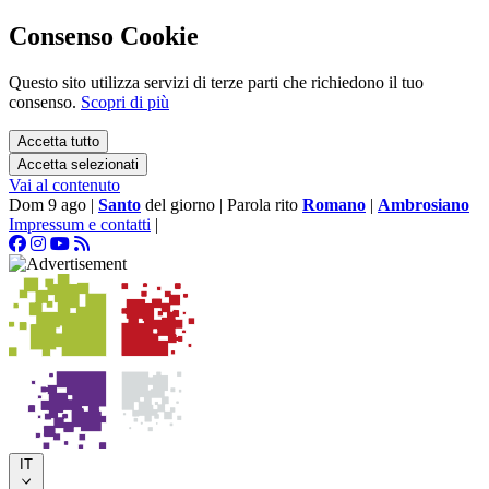
Consenso Cookie
Questo sito utilizza servizi di terze parti che richiedono il tuo
consenso.
Scopri di più
Accetta tutto
Accetta selezionati
Vai al contenuto
Dom 9 ago
|
Santo
del giorno
|
Parola rito
Romano
|
Ambrosiano
Impressum e contatti
|
IT