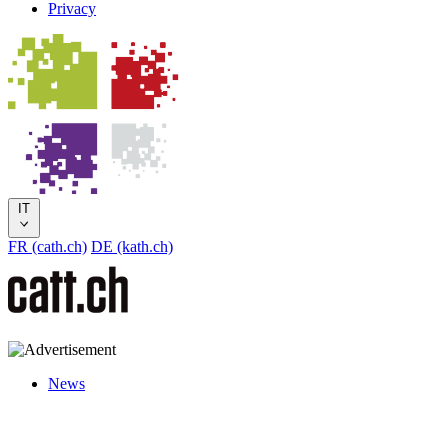
Privacy
IT
FR (cath.ch)
DE (kath.ch)
News