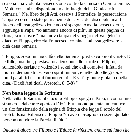
scatena una violenta persecuzione contro la Chiesa di Gerusalemme.
“Molti cristiani si disperdono in altri luoghi della Giudea e in
Samaria”. Nel libro degli Atti, osserva il Pontefice, la persecuzione
“appare come lo stato permanente della vita dei discepoli” ma il
fuoco dell’evangelizzazione non si spegne. Anzi la persecuzione,
aggiunge il Papa, “lo alimenta ancora di più”. In questa pagina di
storia, si inserisce “una nuova tappa del viaggio del Vangelo”: il
diacono Filippo, ricorda Francesco, comincia ad evangelizzare la
città della Samaria.
“ Filippo, sceso in una città della Samaria, predicava loro il Cristo. E
le folle, unanimi, prestavano attenzione alle parole di Filippo,
sentendolo parlare e vedendo i segni che egli compiva. Infatti da
molti indemoniati uscivano spiriti impuri, emettendo alte grida, e
molti paralitici e storpi furono guariti. E vi fu grande gioia in quella
città. (Dagli Atti degli Apsotoli, 8, 5-8) ”
Non basta leggere la Scrittura
Nella città di Samaria il diacono Filippo, spiega il Papa, incontra uno
straniero “dal cuore aperto a Dio”. È un uomo potente, un eunuco,
un alto funzionario della regina di Etiopia che legge il rotolo del
profeta Isaia. Riferisce a Filippo “di avere bisogno di essere guidato
per comprendere la Parola di Dio”.
Questo dialogo tra Filippo e l’Etiope fa riflettere anche sul fatto che