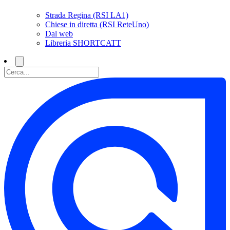
Strada Regina (RSI LA1)
Chiese in diretta (RSI ReteUno)
Dal web
Libreria SHORTCATT