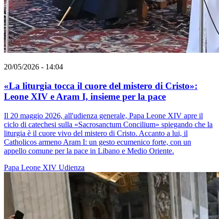
20/05/2026 - 14:04
«La liturgia tocca il cuore del mistero di Cristo»:
Leone XIV e Aram I, insieme per la pace
Il 20 maggio 2026, all'udienza generale, Papa Leone XIV apre il
ciclo di catechesi sulla «Sacrosanctum Concilium» spiegando che la
liturgia è il cuore vivo del mistero di Cristo. Accanto a lui, il
Catholicos armeno Aram I: un gesto ecumenico forte, con un
appello comune per la pace in Libano e Medio Oriente.
Papa Leone XIV
Udienza