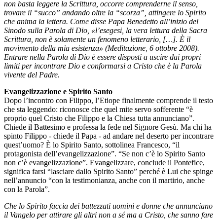
non basta leggere la Scrittura, occorre comprenderne il senso,
trovare il “succo” andando oltre la “scorza”, attingere lo Spirito
che anima la lettera. Come disse Papa Benedetto all’inizio del
Sinodo sulla Parola di Dio, «l’esegesi, la vera lettura della Sacra
Scrittura, non è solamente un fenomeno letterario, […]. È il
movimento della mia esistenza» (Meditazione, 6 ottobre 2008).
Entrare nella Parola di Dio è essere disposti a uscire dai propri
limiti per incontrare Dio e conformarsi a Cristo che è la Parola
vivente del Padre.
Evangelizzazione e Spirito Santo
Dopo l’incontro con Filippo, l’Etiope finalmente comprende il testo
che sta leggendo: riconosce che quel mite servo sofferente “è
proprio quel Cristo che Filippo e la Chiesa tutta annunciano”.
Chiede il Battesimo e professa la fede nel Signore Gesù. Ma chi ha
spinto Filippo - chiede il Papa - ad andare nel deserto per incontrare
quest’uomo? È lo Spirito Santo, sottolinea Francesco, “il
protagonista dell’evangelizzazione”. “Se non c’è lo Spirito Santo
non c’è evangelizzazione”. Evangelizzare, conclude il Pontefice,
significa farsi “lasciare dallo Spirito Santo” perché è Lui che spinge
nell’annuncio “con la testimonianza, anche con il martirio, anche
con la Parola”.
Che lo Spirito faccia dei battezzati uomini e donne che annunciano
il Vangelo per attirare gli altri non a sé ma a Cristo, che sanno fare