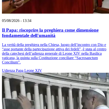
05/08/2026 - 13:34
Il Papa: riscoprire la preghiera come dimensione
fondamentale dell'umanità
La verità della preghiera nella Chiesa, luogo dell’incontro con Dio e
“asse portante della partecipazione attiva dei fedeli”, è stata al centro
della catechesi dell’udienza generale di Leone XIV nella Basilica
vaticana, la quinta sulla Costituzione conciliare “Sacrosanctum
Concilium”.
Udienza
Papa Leone XIV