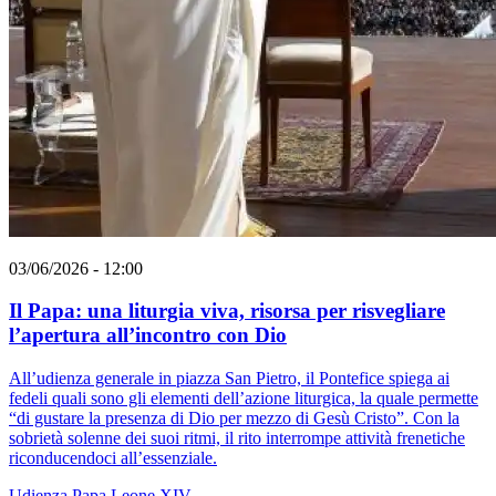
03/06/2026 - 12:00
Il Papa: una liturgia viva, risorsa per risvegliare
l’apertura all’incontro con Dio
All’udienza generale in piazza San Pietro, il Pontefice spiega ai
fedeli quali sono gli elementi dell’azione liturgica, la quale permette
“di gustare la presenza di Dio per mezzo di Gesù Cristo”. Con la
sobrietà solenne dei suoi ritmi, il rito interrompe attività frenetiche
riconducendoci all’essenziale.
Udienza
Papa Leone XIV