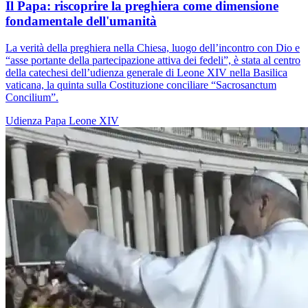
Il Papa: riscoprire la preghiera come dimensione
fondamentale dell'umanità
La verità della preghiera nella Chiesa, luogo dell’incontro con Dio e
“asse portante della partecipazione attiva dei fedeli”, è stata al centro
della catechesi dell’udienza generale di Leone XIV nella Basilica
vaticana, la quinta sulla Costituzione conciliare “Sacrosanctum
Concilium”.
Udienza
Papa Leone XIV