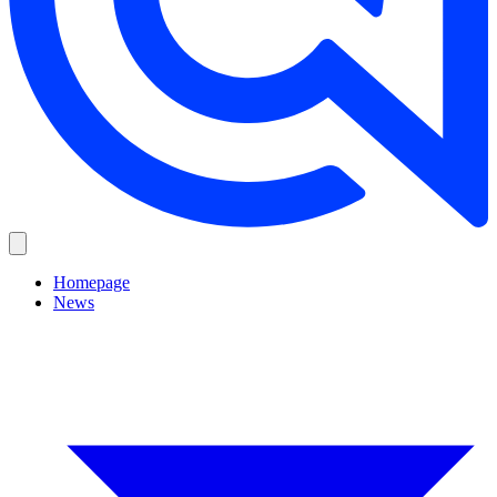
Homepage
News