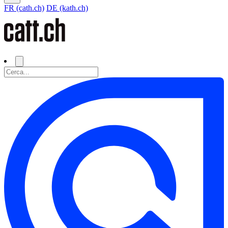
FR (cath.ch)
DE (kath.ch)