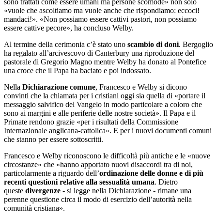
sono trattati come essere umani ma persone scomode» non solo
«vuole che ascoltiamo ma vuole anche che rispondiamo: eccoci!
mandaci!». «Non possiamo essere cattivi pastori, non possiamo
essere cattive pecore», ha concluso Welby.
Al termine della cerimonia c’è stato uno
scambio di doni
. Bergoglio
ha regalato all’arcivescovo di Canterbury una riproduzione del
pastorale di Gregorio Magno mentre Welby ha donato al Pontefice
una croce che il Papa ha baciato e poi indossato.
Nella
Dichiarazione comune
, Francesco e Welby si dicono
convinti che la chiamata per i cristiani oggi sia quella di «portare il
messaggio salvifico del Vangelo in modo particolare a coloro che
sono ai margini e alle periferie delle nostre società». Il Papa e il
Primate rendono grazie «per i risultati della Commissione
Internazionale anglicana-cattolica». E per i nuovi documenti comuni
che stanno per essere sottoscritti.
Francesco e Welby riconoscono le difficoltà più antiche e le «nuove
circostanze» che «hanno apportato nuovi disaccordi tra di noi,
particolarmente a riguardo dell’
ordinazione delle donne e di più
recenti questioni relative alla sessualità umana
. Dietro
queste
divergenze
- si legge nella Dichiarazione - rimane una
perenne questione circa il modo di esercizio dell’autorità nella
comunità cristiana».