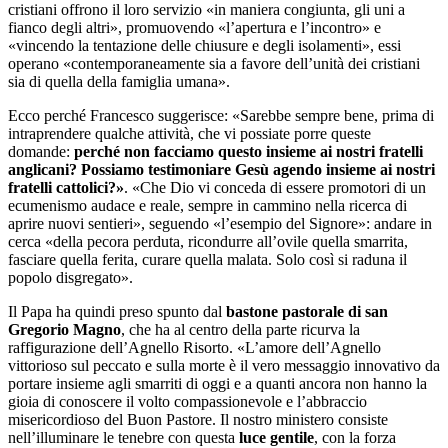
cristiani offrono il loro servizio «in maniera congiunta, gli uni a
fianco degli altri», promuovendo «l’apertura e l’incontro» e
«vincendo la tentazione delle chiusure e degli isolamenti», essi
operano «contemporaneamente sia a favore dell’unità dei cristiani
sia di quella della famiglia umana».
Ecco perché Francesco suggerisce: «Sarebbe sempre bene, prima di
intraprendere qualche attività, che vi possiate porre queste
domande:
perché non facciamo questo insieme ai nostri fratelli
anglicani? Possiamo testimoniare Gesù agendo insieme ai nostri
fratelli cattolici?»
. «Che Dio vi conceda di essere promotori di un
ecumenismo audace e reale, sempre in cammino nella ricerca di
aprire nuovi sentieri», seguendo «l’esempio del Signore»: andare in
cerca «della pecora perduta, ricondurre all’ovile quella smarrita,
fasciare quella ferita, curare quella malata. Solo così si raduna il
popolo disgregato».
Il Papa ha quindi preso spunto dal
bastone pastorale di san
Gregorio Magno
, che ha al centro della parte ricurva la
raffigurazione dell’Agnello Risorto. «L’amore dell’Agnello
vittorioso sul peccato e sulla morte è il vero messaggio innovativo da
portare insieme agli smarriti di oggi e a quanti ancora non hanno la
gioia di conoscere il volto compassionevole e l’abbraccio
misericordioso del Buon Pastore. Il nostro ministero consiste
nell’illuminare le tenebre con questa
luce gentile
, con la forza