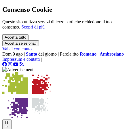
Consenso Cookie
Questo sito utilizza servizi di terze parti che richiedono il tuo
consenso.
Scopri di più
Accetta tutto
Accetta selezionati
Vai al contenuto
Dom 9 ago
|
Santo
del giorno
|
Parola rito
Romano
|
Ambrosiano
Impressum e contatti
|
IT