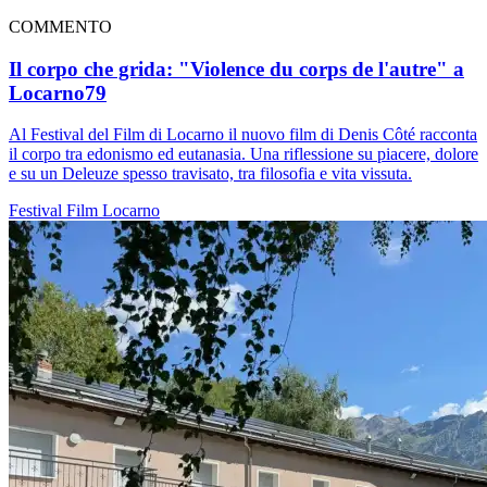
COMMENTO
Il corpo che grida: "Violence du corps de l'autre" a
Locarno79
Al Festival del Film di Locarno il nuovo film di Denis Côté racconta
il corpo tra edonismo ed eutanasia. Una riflessione su piacere, dolore
e su un Deleuze spesso travisato, tra filosofia e vita vissuta.
Festival
Film
Locarno