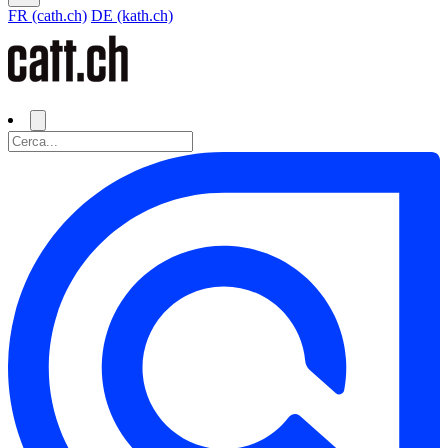
FR (cath.ch)
DE (kath.ch)