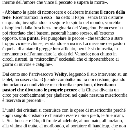
inerme dell’amore che vince il peccato e supera la morte».
«Abbiamo la gioia di riconoscere e celebrare insieme
il cuore della
fede
. Ricentriamoci in esso - ha detto il Papa - senza farci distrarre
da quanto, invogliandoci a seguire lo spirito del mondo, vorrebbe
distoglierci dalla freschezza originaria del Vangelo». Francesco ha
poi ricordato che i bastoni pastorali hanno spesso, all’estremo
opposto, una
punta
. Per pungolare le pecore «che tendono a stare
troppo vicine e chiuse, esortandole a uscire. La missione dei pastori
è quella di aiutare il gregge loro affidato, perché sia in uscita, in
movimento nell’annunciare la gioia del Vangelo; non chiuso in
circoli ristretti, in “microclimi” ecclesiali che ci riporterebbero ai
giorni di nuvole e caligine».
Dal canto suo l’arcivescovo
Welby
, leggendo il suo intervento su un
tablet, ha osservato: «Quando combattiamo tra noi cristiani, quando
rinunciamo a condividere misericordia e perdono,
diventiamo
pastori che divorano le proprie pecore
e la Chiesa diventa un
circo per combattimenti per gladiatori nel quale nessuna misericordia
è riservata ai perdenti».
L’unità dei cristiani si costruisce con le opere di misericordia perché
«ogni singolo cristiano è chiamato essere i Suoi piedi, le Sue mani,
la Sua bocca» e Dio, di fronte al «debole, al non nato, all’anziano,
alla vittima di tratta, al moribondo, al portatore di handicap, che non