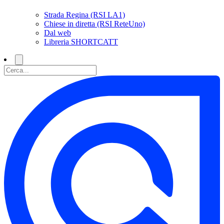
Strada Regina (RSI LA1)
Chiese in diretta (RSI ReteUno)
Dal web
Libreria SHORTCATT