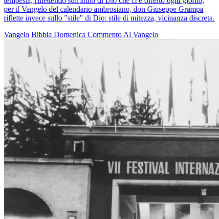
tempesta, riflettendo sull'aiuto di Dio che ci è offerto ogni giorno;
per il Vangelo del calendario ambrosiano, don Giuseppe Grampa
riflette invece sullo "stile" di Dio: stile di mitezza, vicinanza discreta.
Vangelo
Bibbia
Domenica
Commento Al Vangelo