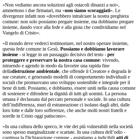
«Non vediamo ancora soluzioni agli ostacoli dinanzi a noi»,
ammettono i due firmatari, ma «
non siamo scoraggiati
». Le
divergenze infatti non «dovrebbero intralciare la nostra preghiera
comune: non solo possiamo pregare insieme, ma dobbiamo pregare
insieme, dando voce alla fede e alla gioia che condividiamo nel
Vangelo di Cristo».
«Il mondo deve vederci testimoniare, nel nostro operare insieme,
questa fede comune in Gesù.
Possiamo e dobbiamo lavorare
insieme
- si legge in un passaggio decisivo del testo -
per
proteggere e preservare la nostra casa comune
: vivendo,
istruendo e agendo in modo da favorire una rapida fine
della
distruzione ambientale
, che offende il Creatore e degrada le
sue creature, e generando modelli di comportamento individuali e
sociali che promuovano uno sviluppo sostenibile e integrale per il
bene di tutti. Possiamo, e dobbiamo, essere uniti nella causa comune
di sostenere e difendere la dignità di tutti gli uomini. La persona
umana è declassata dal peccato personale e sociale. In una cultura
dell’indifferenza, muri di estraneazione ci isolano dagli altri, dalle
loro lotte e dalle loro sofferenze, che anche molti nostri fratelli e
sorelle in Cristo oggi patiscono».
«In una cultura dello spreco, le vite dei più vulnerabili nella società
sono spesso marginalizzate e scartate. In una cultura dell’odio -
continua la Dichiarazione comune - assistiamo a indicibili
atti di