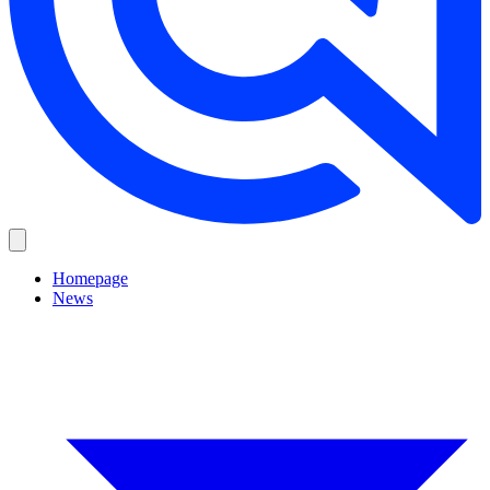
Homepage
News