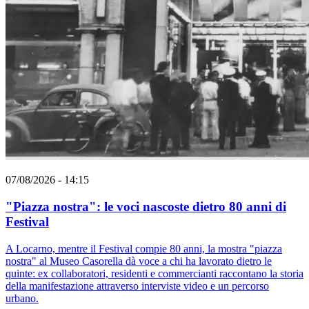
07/08/2026 - 14:15
"Piazza nostra": le voci nascoste dietro 80 anni di
Festival
A Locarno, mentre il Festival compie 80 anni, la mostra "piazza
nostra" al Museo Casorella dà voce a chi ha lavorato dietro le
quinte: ex collaboratori, residenti e commercianti raccontano la storia
della manifestazione attraverso interviste video e un percorso
urbano.