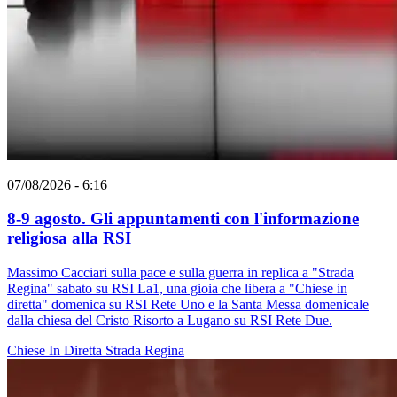
07/08/2026 - 6:16
8-9 agosto. Gli appuntamenti con l'informazione
religiosa alla RSI
Massimo Cacciari sulla pace e sulla guerra in replica a "Strada
Regina" sabato su RSI La1, una gioia che libera a "Chiese in
diretta" domenica su RSI Rete Uno e la Santa Messa domenicale
dalla chiesa del Cristo Risorto a Lugano su RSI Rete Due.
Chiese In Diretta
Strada Regina