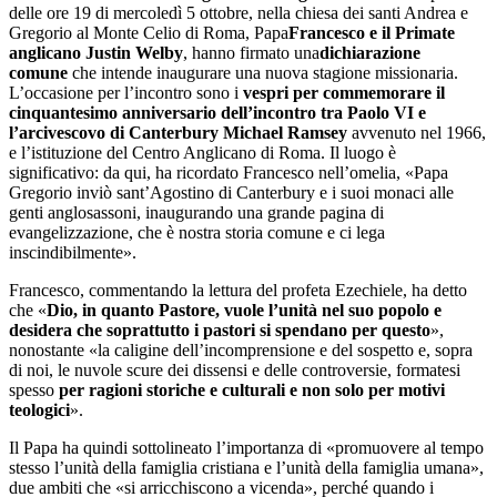
delle ore 19 di mercoledì 5 ottobre, nella chiesa dei santi Andrea e
Gregorio al Monte Celio di Roma, Papa
Francesco e il Primate
anglicano Justin Welby
, hanno firmato una
dichiarazione
comune
che intende inaugurare una nuova stagione missionaria.
L’occasione per l’incontro sono i
vespri per commemorare il
cinquantesimo anniversario dell’incontro tra Paolo VI e
l’arcivescovo di Canterbury Michael Ramsey
avvenuto nel 1966,
e l’istituzione del Centro Anglicano di Roma. Il luogo è
significativo: da qui, ha ricordato Francesco nell’omelia, «Papa
Gregorio inviò sant’Agostino di Canterbury e i suoi monaci alle
genti anglosassoni, inaugurando una grande pagina di
evangelizzazione, che è nostra storia comune e ci lega
inscindibilmente».
Francesco, commentando la lettura del profeta Ezechiele, ha detto
che «
Dio, in quanto Pastore, vuole l’unità nel suo popolo e
desidera che soprattutto i pastori si spendano per questo
»,
nonostante «la caligine dell’incomprensione e del sospetto e, sopra
di noi, le nuvole scure dei dissensi e delle controversie, formatesi
spesso
per ragioni storiche e culturali e non solo per motivi
teologici
».
Il Papa ha quindi sottolineato l’importanza di «promuovere al tempo
stesso l’unità della famiglia cristiana e l’unità della famiglia umana»,
due ambiti che «si arricchiscono a vicenda», perché quando i