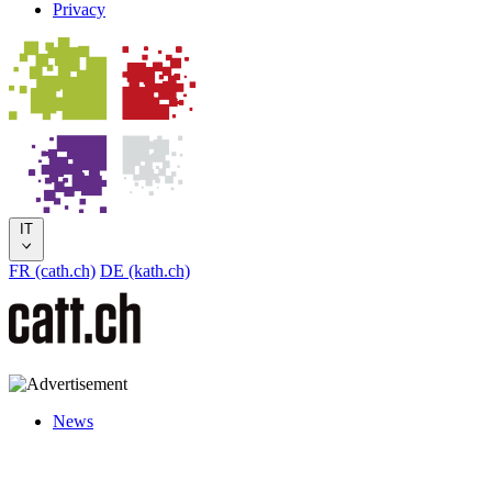
Privacy
IT
FR (cath.ch)
DE (kath.ch)
News