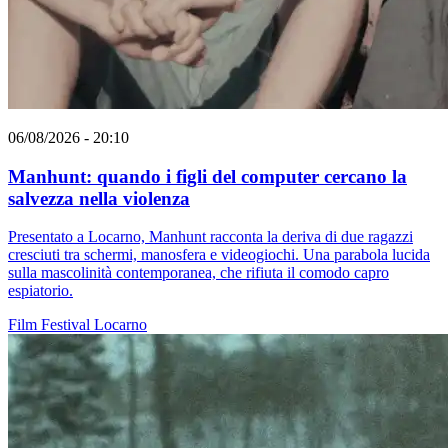
06/08/2026 - 20:10
Manhunt: quando i figli del computer cercano la
salvezza nella violenza
Presentato a Locarno, Manhunt racconta la deriva di due ragazzi
cresciuti tra schermi, manosfera e videogiochi. Una parabola lucida
sulla mascolinità contemporanea, che rifiuta il comodo capro
espiatorio.
Film
Festival
Locarno