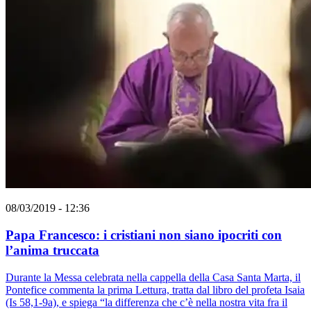
08/03/2019 - 12:36
Papa Francesco: i cristiani non siano ipocriti con
l’anima truccata
Durante la Messa celebrata nella cappella della Casa Santa Marta, il
Pontefice commenta la prima Lettura, tratta dal libro del profeta Isaia
(Is 58,1-9a), e spiega “la differenza che c’è nella nostra vita fra il