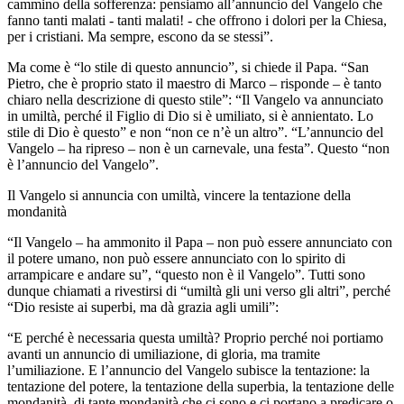
cammino della sofferenza: pensiamo all’annuncio del Vangelo che
fanno tanti malati - tanti malati! - che offrono i dolori per la Chiesa,
per i cristiani. Ma sempre, escono da se stessi”.
Ma come è “lo stile di questo annuncio”, si chiede il Papa. “San
Pietro, che è proprio stato il maestro di Marco – risponde – è tanto
chiaro nella descrizione di questo stile”: “Il Vangelo va annunciato
in umiltà, perché il Figlio di Dio si è umiliato, si è annientato. Lo
stile di Dio è questo” e non “non ce n’è un altro”. “L’annuncio del
Vangelo – ha ripreso – non è un carnevale, una festa”. Questo “non
è l’annuncio del Vangelo”.
Il Vangelo si annuncia con umiltà, vincere la tentazione della
mondanità
“Il Vangelo – ha ammonito il Papa – non può essere annunciato con
il potere umano, non può essere annunciato con lo spirito di
arrampicare e andare su”, “questo non è il Vangelo”. Tutti sono
dunque chiamati a rivestirsi di “umiltà gli uni verso gli altri”, perché
“Dio resiste ai superbi, ma dà grazia agli umili”:
“E perché è necessaria questa umiltà? Proprio perché noi portiamo
avanti un annuncio di umiliazione, di gloria, ma tramite
l’umiliazione. E l’annuncio del Vangelo subisce la tentazione: la
tentazione del potere, la tentazione della superbia, la tentazione delle
mondanità, di tante mondanità che ci sono e ci portano a predicare o