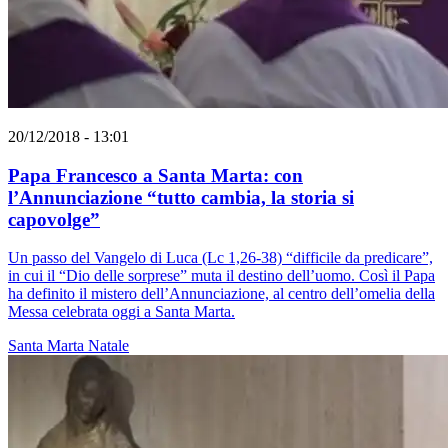
20/12/2018 - 13:01
Papa Francesco a Santa Marta: con
l’Annunciazione “tutto cambia, la storia si
capovolge”
Un passo del Vangelo di Luca (Lc 1,26-38) “difficile da predicare”,
in cui il “Dio delle sorprese” muta il destino dell’uomo. Così il Papa
ha definito il mistero dell’Annunciazione, al centro dell’omelia della
Messa celebrata oggi a Santa Marta.
Santa Marta
Natale