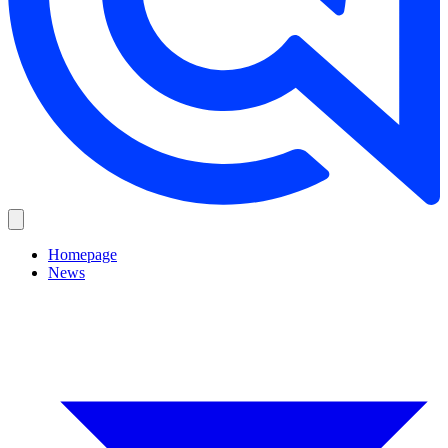
Homepage
News