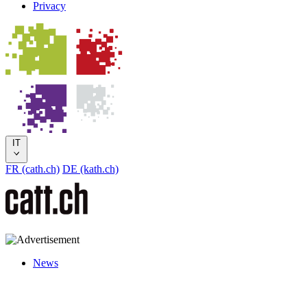
Privacy
IT
FR (cath.ch)
DE (kath.ch)
News