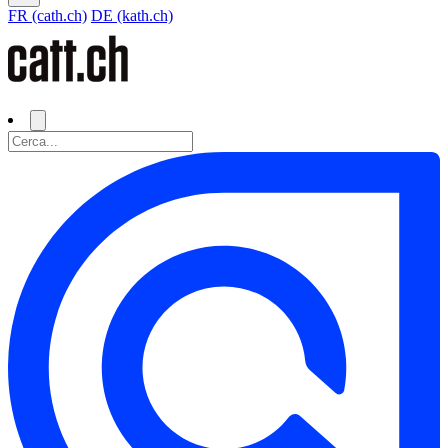
FR (cath.ch)
DE (kath.ch)