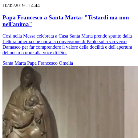
10/05/2019 - 14:44
Papa Francesco a Santa Marta: "Testardi ma non
nell'anima"
Così nella Messa celebrata a Casa Santa Marta prende spunto dalla
Lettura odierna che narra la conversione di Paolo sulla via verso
Damasco per far comprendere il valore della docilità e dell'apertura
del nostro cuore alla voce di Dio.
Santa Marta
Papa Francesco
Omelia