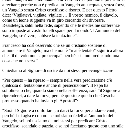
a recitare; perché non è predica un Vangelo annacquato, senza forza,
un Vangelo senza Cristo crocifisso e risorto. E per questo Pietro
dice: ‘Vigilatevi, vigilate, vigilate … Il vostro nemico, il diavolo,
come un leone ruggente va in giro cercando chi divorare.
Resistetegli, saldi nella fede, sapendo che le medesime sofferenze
sono imposte ai vostri fratelli sparsi per il mondo’. L’annuncio del
Vangelo, se è vero, subisce la tentazione”.
Francesco ha così osservato che se un cristiano sostiene di
annunciare il Vangelo, ma che non è "mai è tentato” significa allora
che “il diavolo non si preoccupa” perché “stiamo predicando una
cosa che non serve”.
Chiediamo al Signore di uscire da noi stessi per evangelizzare
“Per questo – ha ripreso – sempre nella vera predicazione c’è
qualcosa di tentazione e anche di persecuzione”. Il Papa ha
sottolineato che, quando siamo nella sofferenza, sarà “il Signore a
riprenderci, a dare la forza, perché questo è quello che Gesù ha
promesso quando ha inviato gli Apostoli”:
“Sarà il Signore a confortarci, a darci la forza per andare avanti,
perché Lui agisce con noi se noi siamo fedeli all’annuncio del
Vangelo, sei noi usciamo da noi stessi per predicare Cristo
crocifisso, scandalo e pazzia, e se noi facciamo questo con uno stile