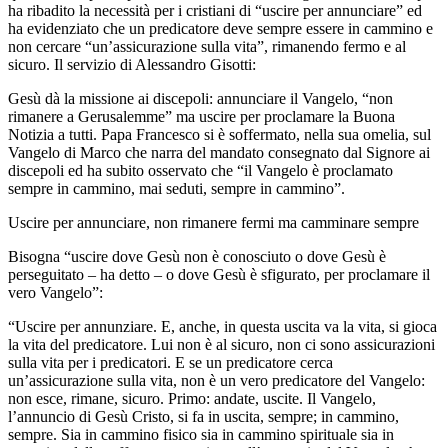
ha ribadito la necessità per i cristiani di “uscire per annunciare” ed
ha evidenziato che un predicatore deve sempre essere in cammino e
non cercare “un’assicurazione sulla vita”, rimanendo fermo e al
sicuro. Il servizio di Alessandro Gisotti:
Gesù dà la missione ai discepoli: annunciare il Vangelo, “non
rimanere a Gerusalemme” ma uscire per proclamare la Buona
Notizia a tutti. Papa Francesco si è soffermato, nella sua omelia, sul
Vangelo di Marco che narra del mandato consegnato dal Signore ai
discepoli ed ha subito osservato che “il Vangelo è proclamato
sempre in cammino, mai seduti, sempre in cammino”.
Uscire per annunciare, non rimanere fermi ma camminare sempre
Bisogna “uscire dove Gesù non è conosciuto o dove Gesù è
perseguitato – ha detto – o dove Gesù è sfigurato, per proclamare il
vero Vangelo”:
“Uscire per annunziare. E, anche, in questa uscita va la vita, si gioca
la vita del predicatore. Lui non è al sicuro, non ci sono assicurazioni
sulla vita per i predicatori. E se un predicatore cerca
un’assicurazione sulla vita, non è un vero predicatore del Vangelo:
non esce, rimane, sicuro. Primo: andate, uscite. Il Vangelo,
l’annuncio di Gesù Cristo, si fa in uscita, sempre; in cammino,
sempre. Sia in cammino fisico sia in cammino spirituale sia in