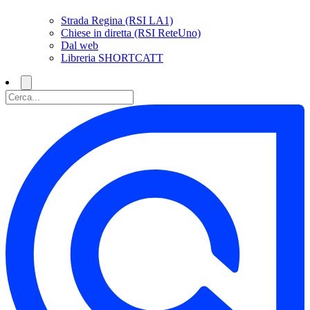
Strada Regina (RSI LA1)
Chiese in diretta (RSI ReteUno)
Dal web
Libreria SHORTCATT