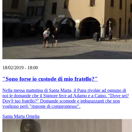
18/02/2019 - 18:00
"Sono forse io custode di mio fratello?"
Nella messa mattutina di Santa Marta, il Papa rivolge ad ognuno di
noi le domande che il Signore fece ad Adamo e a Caino. "Dove sei?
Dov'è tuo fratello?" Domande scomode e imbarazzanti che non
vogliono però "risposte di compromesso".
Santa Marta
Omelia