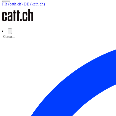
FR (cath.ch)
DE (kath.ch)