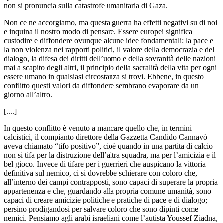
non si pronuncia sulla catastrofe umanitaria di Gaza.
Non ce ne accorgiamo, ma questa guerra ha effetti negativi su di noi
e inquina il nostro modo di pensare. Essere europei significa
custodire e diffondere ovunque alcune idee fondamentali: la pace e
la non violenza nei rapporti politici, il valore della democrazia e del
dialogo, la difesa dei diritti dell’uomo e della sovranità delle nazioni
mai a scapito degli altri, il principio della sacralità della vita per ogni
essere umano in qualsiasi circostanza si trovi. Ebbene, in questo
conflitto questi valori da diffondere sembrano evaporare da un
giorno all’altro.
[....]
In questo conflitto è venuto a mancare quello che, in termini
calcistici, il compianto direttore della Gazzetta Candido Cannavò
aveva chiamato “tifo positivo”, cioè quando in una partita di calcio
non si tifa per la distruzione dell’altra squadra, ma per l’amicizia e il
bel gioco. Invece di tifare per i guerrieri che auspicano la vittoria
definitiva sul nemico, ci si dovrebbe schierare con coloro che,
all’interno dei campi contrapposti, sono capaci di superare la propria
appartenenza e che, guardando alla propria comune umanità, sono
capaci di creare amicizie politiche e pratiche di pace e di dialogo;
persino prodigandosi per salvare coloro che sono dipinti come
nemici. Pensiamo agli arabi israeliani come l’autista Youssef Ziadna,