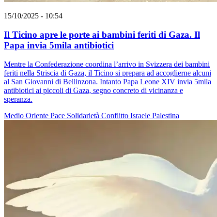
15/10/2025 - 10:54
Il Ticino apre le porte ai bambini feriti di Gaza. Il
Papa invia 5mila antibiotici
Mentre la Confederazione coordina l’arrivo in Svizzera dei bambini
feriti nella Striscia di Gaza, il Ticino si prepara ad accoglierne alcuni
al San Giovanni di Bellinzona. Intanto Papa Leone XIV invia 5mila
antibiotici ai piccoli di Gaza, segno concreto di vicinanza e
speranza.
Medio Oriente
Pace
Solidarietà
Conflitto Israele Palestina