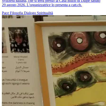
Svizzera italiana, che si terrà presso la Casa Buzzi di Dalpe sabato
29 agosto 2026. L'organizzatrice lo presenta a catt.ch.
Pace
Filosofia
Dialogo
Spiritualità