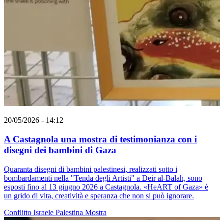
20/05/2026 - 14:12
A Castagnola una mostra di testimonianza con i
disegni dei bambini di Gaza
Quaranta disegni di bambini palestinesi, realizzati sotto i
bombardamenti nella "Tenda degli Artisti" a Deir al-Balah, sono
esposti fino al 13 giugno 2026 a Castagnola. «HeART of Gaza» è
un grido di vita, creatività e speranza che non si può ignorare.
Conflitto Israele Palestina
Mostra