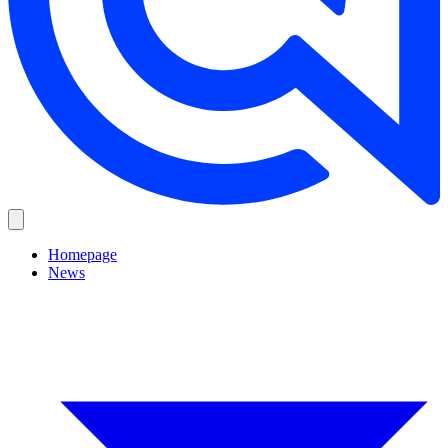
Homepage
News