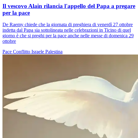
Il vescovo Alain rilancia l'appello del Papa a pregare
per la pace
De Raemy chiede che la giornata di preghiera di venerdì 27 ottobre
indetta dal Papa sia sottolineata nelle celebrazioni in Ticino di quel
giorno è che si preghi per la pace anche nelle messe di domenica 29
ottobre
Pace
Conflitto Israele Palestina