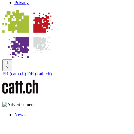
Privacy
IT
FR (cath.ch)
DE (kath.ch)
News