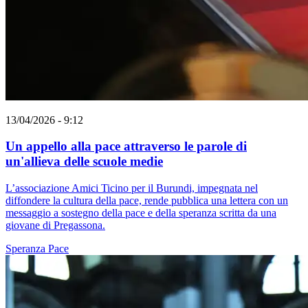
13/04/2026 - 9:12
Un appello alla pace attraverso le parole di
un'allieva delle scuole medie
L’associazione Amici Ticino per il Burundi, impegnata nel
diffondere la cultura della pace, rende pubblica una lettera con un
messaggio a sostegno della pace e della speranza scritta da una
giovane di Pregassona.
Speranza
Pace