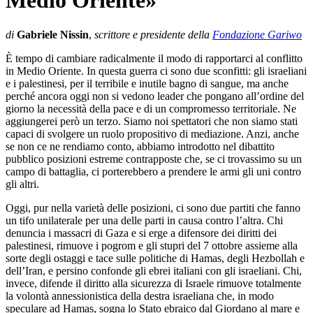
Medio Oriente»
di
Gabriele Nissin
,
scrittore e presidente della
Fondazione Gariwo
È tempo di cambiare radicalmente il modo di rapportarci al conflitto
in Medio Oriente. In questa guerra ci sono due sconfitti: gli israeliani
e i palestinesi, per il terribile e inutile bagno di sangue, ma anche
perché ancora oggi non si vedono leader che pongano all’ordine del
giorno la necessità della pace e di un compromesso territoriale. Ne
aggiungerei però un terzo. Siamo noi spettatori che non siamo stati
capaci di svolgere un ruolo propositivo di mediazione. Anzi, anche
se non ce ne rendiamo conto, abbiamo introdotto nel dibattito
pubblico posizioni estreme contrapposte che, se ci trovassimo su un
campo di battaglia, ci porterebbero a prendere le armi gli uni contro
gli altri.
Oggi, pur nella varietà delle posizioni, ci sono due partiti che fanno
un tifo unilaterale per una delle parti in causa contro l’altra. Chi
denuncia i massacri di Gaza e si erge a difensore dei diritti dei
palestinesi, rimuove i pogrom e gli stupri del 7 ottobre assieme alla
sorte degli ostaggi e tace sulle politiche di Hamas, degli Hezbollah e
dell’Iran, e persino confonde gli ebrei italiani con gli israeliani. Chi,
invece, difende il diritto alla sicurezza di Israele rimuove totalmente
la volontà annessionistica della destra israeliana che, in modo
speculare ad Hamas, sogna lo Stato ebraico dal Giordano al mare e