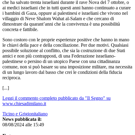
che ha salvato trenta israeliani durante il rave Nova del 7 ottobre, o
ai medici israeliani che in tutti questi anni hanno continuato a curare
i bambini di Gaza, oppure ai palestinesi e israeliani che vivono nel
villaggio di Neve Shalom Wahat al-Salam e che cercano di
dimostrare da quarant’anni che la convivenza è una possibilità
concreta e fattibile.
Sono costoro con le proprie esperienze positive che hanno in mano
le chiavi della pace e della conciliazione. Per due motivi. Qualsiasi
possibile soluzione al conflitto, che sia la costruzione di due Stati
amici e non più contrapposti, di una Federazione israeliano-
palestinese o persino di un utopico Paese con una cittadinanza
comune, non si può basare su una imposizione militare, ma necessita
di un lungo lavoro dal basso che crei le condizioni della fiducia
reciproca.
[...]
Leggi il commento completo pubblicato da "Il Segno" su
www.chiesadimilano.it
Ticino e Grigionitaliano
News pubblicata il:
08/08/2024 alle 15:49