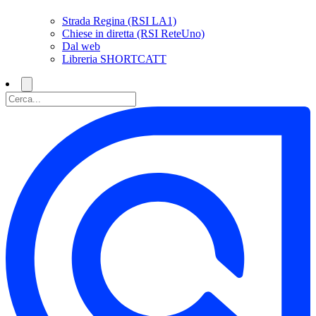
Strada Regina (RSI LA1)
Chiese in diretta (RSI ReteUno)
Dal web
Libreria SHORTCATT