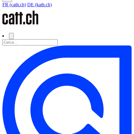
FR (cath.ch)
DE (kath.ch)