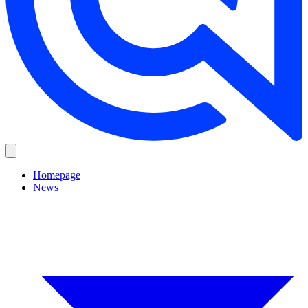
Homepage
News