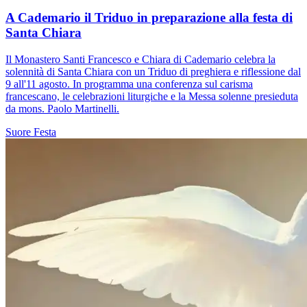
A Cademario il Triduo in preparazione alla festa di
Santa Chiara
Il Monastero Santi Francesco e Chiara di Cademario celebra la
solennità di Santa Chiara con un Triduo di preghiera e riflessione dal
9 all'11 agosto. In programma una conferenza sul carisma
francescano, le celebrazioni liturgiche e la Messa solenne presieduta
da mons. Paolo Martinelli.
Suore
Festa