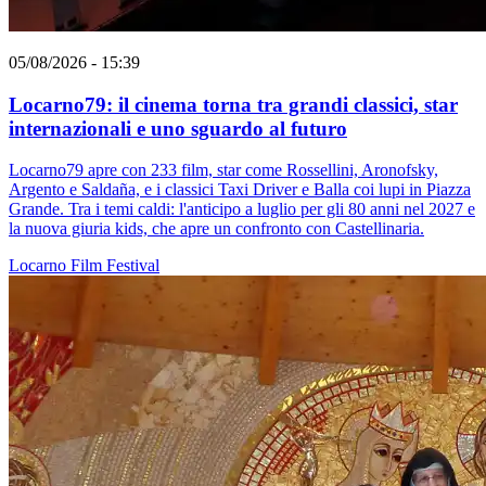
05/08/2026 - 15:39
Locarno79: il cinema torna tra grandi classici, star
internazionali e uno sguardo al futuro
Locarno79 apre con 233 film, star come Rossellini, Aronofsky,
Argento e Saldaña, e i classici Taxi Driver e Balla coi lupi in Piazza
Grande. Tra i temi caldi: l'anticipo a luglio per gli 80 anni nel 2027 e
la nuova giuria kids, che apre un confronto con Castellinaria.
Locarno
Film
Festival