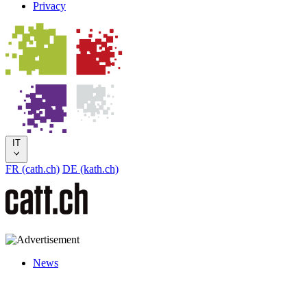
Privacy
IT
FR (cath.ch)
DE (kath.ch)
News