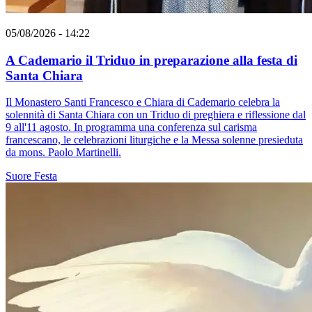
05/08/2026 - 14:22
A Cademario il Triduo in preparazione alla festa di
Santa Chiara
Il Monastero Santi Francesco e Chiara di Cademario celebra la
solennità di Santa Chiara con un Triduo di preghiera e riflessione dal
9 all'11 agosto. In programma una conferenza sul carisma
francescano, le celebrazioni liturgiche e la Messa solenne presieduta
da mons. Paolo Martinelli.
Suore
Festa