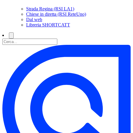
Strada Regina (RSI LA1)
Chiese in diretta (RSI ReteUno)
Dal web
Libreria SHORTCATT