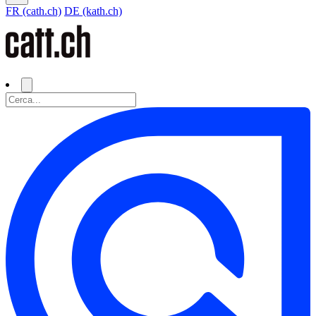
FR (cath.ch)
DE (kath.ch)