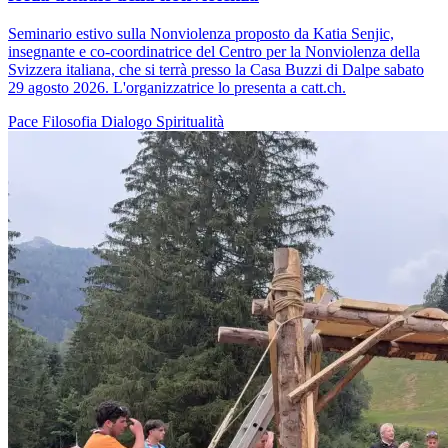
Seminario estivo sulla Nonviolenza proposto da Katia Senjic,
insegnante e co-coordinatrice del Centro per la Nonviolenza della
Svizzera italiana, che si terrà presso la Casa Buzzi di Dalpe sabato
29 agosto 2026. L'organizzatrice lo presenta a catt.ch.
Pace
Filosofia
Dialogo
Spiritualità