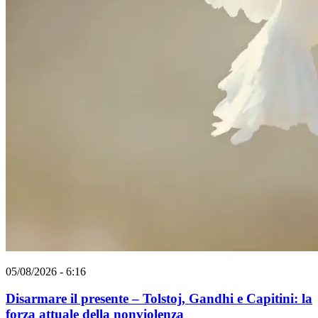
05/08/2026 - 6:16
Disarmare il presente – Tolstoj, Gandhi e Capitini: la
forza attuale della nonviolenza