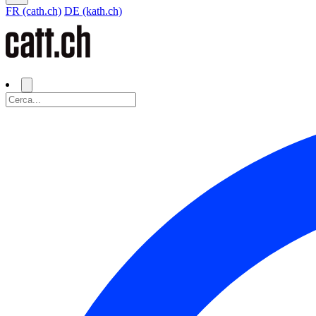
FR (cath.ch)
DE (kath.ch)