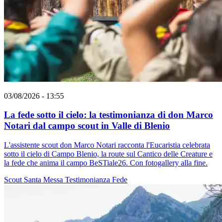
03/08/2026 - 13:55
La fede sotto il cielo: la testimonianza di don Marco
Notari dal campo scout in Valle di Blenio
L'assistente scout don Marco Notari racconta l'Eucaristia celebrata
sotto il cielo di Campo Blenio, la route sul Cantico delle Creature e
la fede che anima il campo BeSTiale26. Con fotogallery alla fine.
Scout
Santa Messa
Testimonianza
Fede