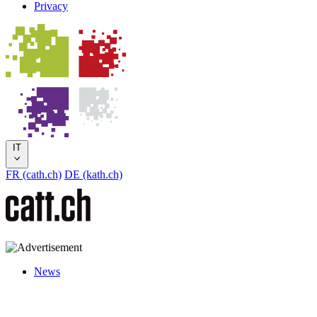
Privacy
IT
FR (cath.ch)
DE (kath.ch)
News