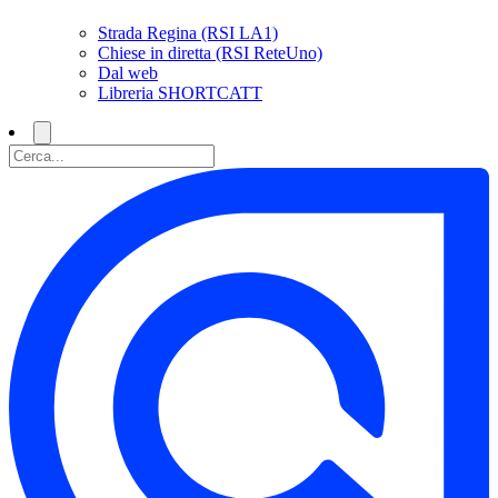
Strada Regina (RSI LA1)
Chiese in diretta (RSI ReteUno)
Dal web
Libreria SHORTCATT