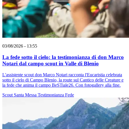
03/08/2026 - 13:55
La fede sotto il cielo: la testimonianza di don Marco
Notari dal campo scout in Valle di Blenio
L'assistente scout don Marco Notari racconta l'Eucaristia celebrata
sotto il cielo di Campo Blenio, la route sul Cantico delle Creature e
la fede che anima il campo BeSTiale26. Con fotogallery alla fine.
Scout
Santa Messa
Testimonianza
Fede