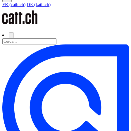
FR (cath.ch)
DE (kath.ch)