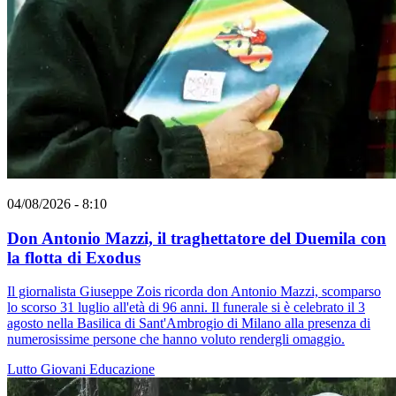
04/08/2026 - 8:10
Don Antonio Mazzi, il traghettatore del Duemila con
la flotta di Exodus
Il giornalista Giuseppe Zois ricorda don Antonio Mazzi, scomparso
lo scorso 31 luglio all'età di 96 anni. Il funerale si è celebrato il 3
agosto nella Basilica di Sant'Ambrogio di Milano alla presenza di
numerosissime persone che hanno voluto rendergli omaggio.
Lutto
Giovani
Educazione