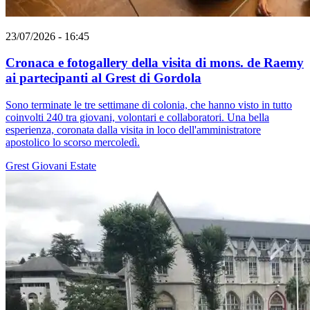
23/07/2026 - 16:45
Cronaca e fotogallery della visita di mons. de Raemy
ai partecipanti al Grest di Gordola
Sono terminate le tre settimane di colonia, che hanno visto in tutto
coinvolti 240 tra giovani, volontari e collaboratori. Una bella
esperienza, coronata dalla visita in loco dell'amministratore
apostolico lo scorso mercoledì.
Grest
Giovani
Estate