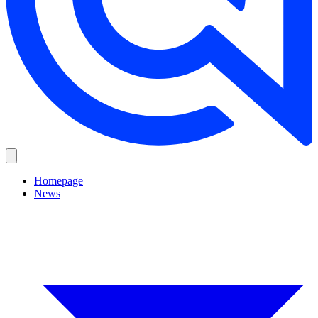
Homepage
News