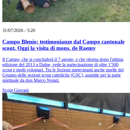
31/07/2026 - 5:20
Campo Blenio: testimonianze dal Campo cantonale
scout. Oggi la visita di mons. de Raemy
Il Campo, che si concluderà il 7 agosto, e che ritorna dopo l'ultima
edizione del 2013 a Dalpe, vede la partecipazione di oltre 1'500
scout e molti volontari. Tra le Sezioni partecipanti anche quelle del
Gruppo delle sezioni scout cattoliche (GSC), assistite per la parte
spirituale da don Marco Notari.
Scout
Giovani