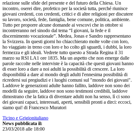
relazione sulle sfide del presente e del futuro della Chiesa. Un
incontro, oserei dire, profetico per la società tutta, perché riunisce
giovani credenti, con credenti, critici e di altre religioni per discutere
su lavoro, società, fede, famiglia, bene comune, politica, ambiente.
Tutto per proporre alcune domande ai vescovi che in ottobre si
incontreranno nel sinodo dal tema “I giovani, la fede e il
discernimento vocazionale”. Medea, Jonas e Sandro rappresentano
la Svizzera. In questi giorni ho chiacchierato molte volte con loro,
ho viaggiato in treno con loro e ho colto gli sguardi, i dubbi, la loro
fermezza e gli ideali. Vedrete tutto questo a Strada Regina il 31
marzo su RSI LA1 ore 1835. Ma un aspetto che non emerge dalle
parole raccolte nelle interviste è la capacità che questi giovani hanno
di esser loro a dare a noi adulti la possibilità di crescere. La loro
disponibilità a dare al mondo degli adulti l'ennesima possibilità di
ricredersi sui pregiudizi e i luoghi comuni sul "mondo dei giovani".
Laddove le generazioni adulte hanno fallito, laddove non sono dei
modelli da seguire, laddove non sono testimoni credibili, laddove
dimostrano che la fatica di diventare adulti non ha senso, lì ci sono
dei giovani capaci, interessati, aperti, sensibili pronti a dirci: eccoci,
siamo qui! di Francesco Muratori
Ticino e Grigionitaliano
News pubblicata il:
23/03/2018 alle 18:00