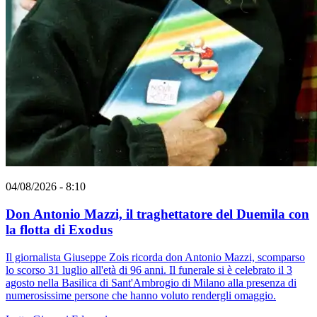
04/08/2026 - 8:10
Don Antonio Mazzi, il traghettatore del Duemila con
la flotta di Exodus
Il giornalista Giuseppe Zois ricorda don Antonio Mazzi, scomparso
lo scorso 31 luglio all'età di 96 anni. Il funerale si è celebrato il 3
agosto nella Basilica di Sant'Ambrogio di Milano alla presenza di
numerosissime persone che hanno voluto rendergli omaggio.