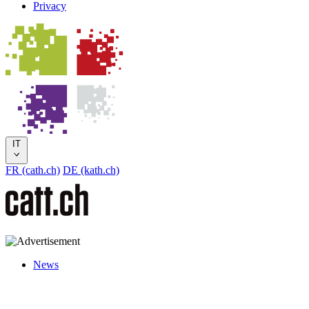
Privacy
IT
FR (cath.ch)
DE (kath.ch)
News