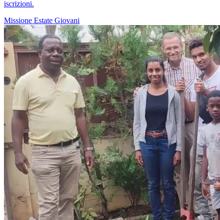
iscrizioni.
Missione
Estate
Giovani