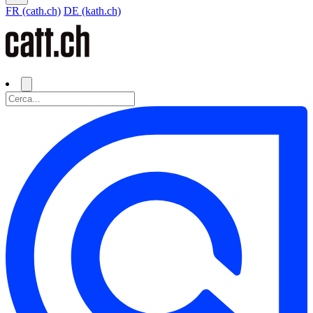
FR (cath.ch)
DE (kath.ch)