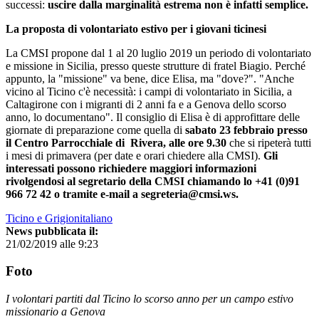
successi:
uscire dalla marginalità estrema non è infatti semplice.
La proposta di volontariato estivo per i giovani ticinesi
La CMSI propone dal 1 al 20 luglio 2019 un periodo di volontariato
e missione in Sicilia, presso queste strutture di fratel Biagio. Perché
appunto, la "missione" va bene, dice Elisa, ma "dove?". "Anche
vicino al Ticino c'è necessità: i campi di volontariato in Sicilia, a
Caltagirone con i migranti di 2 anni fa e a Genova dello scorso
anno, lo documentano". Il consiglio di Elisa è di approfittare delle
giornate di preparazione come quella di
sabato 23 febbraio presso
il Centro Parrocchiale di Rivera, alle ore 9.30
che si ripeterà tutti
i mesi di primavera (per date e orari chiedere alla CMSI).
Gli
interessati possono richiedere maggiori informazioni
rivolgendosi al segretario della CMSI chiamando lo +41 (0)91
966 72 42 o tramite e-mail a segreteria@cmsi.ws.
Ticino e Grigionitaliano
News pubblicata il:
21/02/2019 alle 9:23
Foto
I volontari partiti dal Ticino lo scorso anno per un campo estivo
missionario a Genova