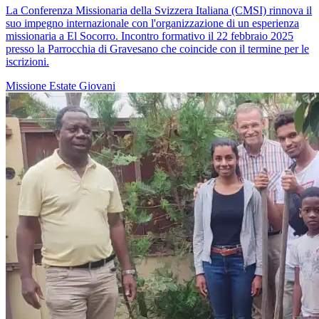
La Conferenza Missionaria della Svizzera Italiana (CMSI) rinnova il
suo impegno internazionale con l'organizzazione di un esperienza
missionaria a El Socorro. Incontro formativo il 22 febbraio 2025
presso la Parrocchia di Gravesano che coincide con il termine per le
iscrizioni.
Missione
Estate
Giovani