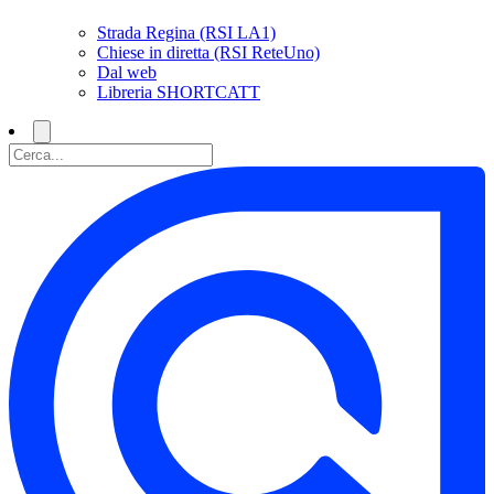
Strada Regina (RSI LA1)
Chiese in diretta (RSI ReteUno)
Dal web
Libreria SHORTCATT