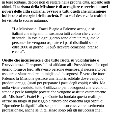
in terre lontane, decide non di restare nella propria città, accanto agli
ultimi.
Il carisma della Missione è di accogliere e servire i nuovi
poveri delle città siciliana, ovvero a tutti quelli che rimangono
indietro e ai margini della società.
Elisa così descrive la realtà da
lei visitata lo scorso autunno:
"La Missione di Fratel Biagio a Palermo accoglie sia
italiani che migranti, in sostanza tutti coloro che vivono
in strada. In totale ogni giorno sono oltre un migliaio le
persone che vengono ospitate e i pasti distribuiti sono
oltre 2000 al giorno. Si può ricevere colazione, pranzo
e cena".
Q
uello che incuriosisce è che tutto ruota su volontariato e
Provvidenza.
"I responsabili si affidano alla Provvidenza che ogni
giorno fornisce loro, attraverso persone generose, il necessario per
ospitare e sfamare oltre un migliaio di bisognosi. È vero che fuori
Palermo la Missione gestisce una fattoria solidale dove vengono
prodotti ortaggi (usati per preparare i pasti degli ospiti) e olio. Ma
nulla viene venduto, tutto è utilizzato per i bisognosi che vivono in
strada e per le famiglie povere che vengono assistite esternamente
alla Missione". Fratel Biagio Conte ha fondato questa realtà per
offrire un luogo di passaggio e ristoro che consenta agli ospiti di
"riprendere la dignità" allo scopo di un successivo reinserimento
professionale, anche se in tal senso sono più gli insuccessi che i