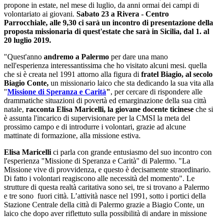
propone in estate, nel mese di luglio, da anni ormai dei campi di
volontariato ai giovani.
Sabato 23 a Rivera - Centro
Parrocchiale, alle 9,30 ci sarà un incontro di presentazione della
proposta missionaria di quest'estate che sarà in Sicilia, dal 1. al
20 luglio 2019.
"Quest'anno
andremo a Palermo
per dare una mano
nell'esperienza interessantissima che ho visitato alcuni mesi. quella
che si è creata nel 1991 attorno alla figura di
fratel Biagio, al secolo
Biagio Conte,
un missionario laico che sta dedicando la sua vita alla
"
Missione di Speranza e Carità
"
, per cercare di rispondere alle
drammatiche situazioni di povertà ed emarginazione della sua città
natale,
racconta Elisa Maricelli, la giovane docente ticinese
che si
è assunta l'incarico di supervisionare per la CMSI la meta del
prossimo campo e di introdurre i volontari, grazie ad alcune
mattinate di formazione, alla missione estiva.
Elisa Maricelli
ci parla con grande entusiasmo del suo incontro con
l'esperienza "Missione di Speranza e Carità" di Palermo. "La
Missione vive di provvidenza, e questo è decisamente straordinario.
Di fatto i volontari reagiscono alle necessità del momento". Le
strutture di questa realtà caritativa sono sei, tre si trovano a Palermo
e tre sono fuori città. L’attività nasce nel 1991, sotto i portici della
Stazione Centrale della città di Palermo grazie a Biagio Conte, un
laico che dopo aver riflettuto sulla possibilità di andare in missione