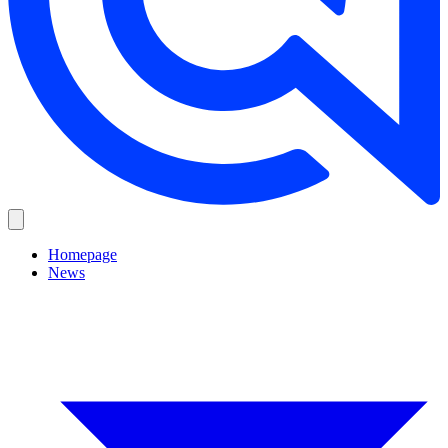
Homepage
News