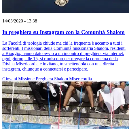
14/03/2020 - 13:38
In preghiera su Instagram con la Comunità Shalom
La Facoltà di teologia chiude ma chi la frequenta è accanto a tutti i
sofferenti. I missionari della Comunità missionaria Shalom, residenti
a Bioggio, hanno dato avvio a un incontro di preghiera via internet:
ogni giorno, alle 15, si riuniscono per pregare la coroncina della
Divina Misericordia e invitano, trasmettendola con una diretta
instagram, chiunque a connettersi e partecipare.
Giovani
Missione
Preghiera
Shalom
Misericordia