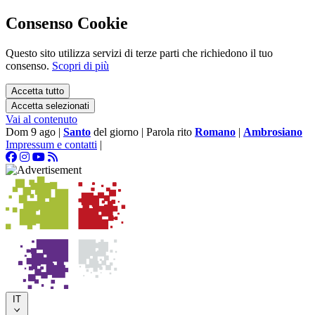
Consenso Cookie
Questo sito utilizza servizi di terze parti che richiedono il tuo
consenso.
Scopri di più
Accetta tutto
Accetta selezionati
Vai al contenuto
Dom 9 ago
|
Santo
del giorno
|
Parola rito
Romano
|
Ambrosiano
Impressum e contatti
|
IT