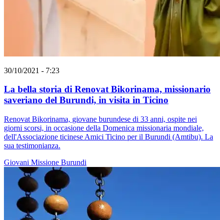
30/10/2021 - 7:23
La bella storia di Renovat Bikorinama, missionario
saveriano del Burundi, in visita in Ticino
Renovat Bikorinama, giovane burundese di 33 anni, ospite nei
giorni scorsi, in occasione della Domenica missionaria mondiale,
dell'Associazione ticinese Amici Ticino per il Burundi (Amtibu). La
sua testimonianza.
Giovani
Missione
Burundi