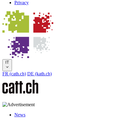
Privacy
IT
FR (cath.ch)
DE (kath.ch)
News