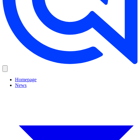
Homepage
News