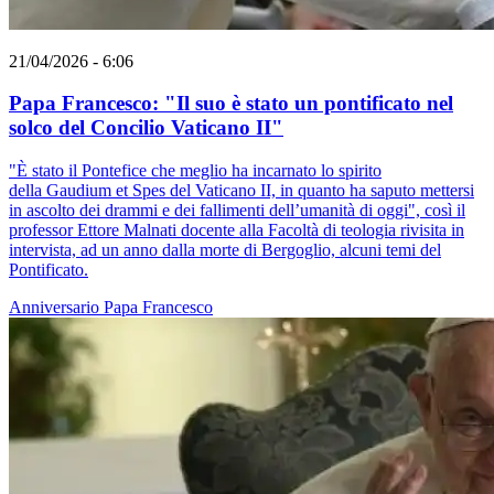
21/04/2026 - 6:06
Papa Francesco: "Il suo è stato un pontificato nel
solco del Concilio Vaticano II"
"È stato il Pontefice che meglio ha incarnato lo spirito
della Gaudium et Spes del Vaticano II, in quanto ha saputo mettersi
in ascolto dei drammi e dei fallimenti dell’umanità di oggi", così il
professor Ettore Malnati docente alla Facoltà di teologia rivisita in
intervista, ad un anno dalla morte di Bergoglio, alcuni temi del
Pontificato.
Anniversario
Papa Francesco