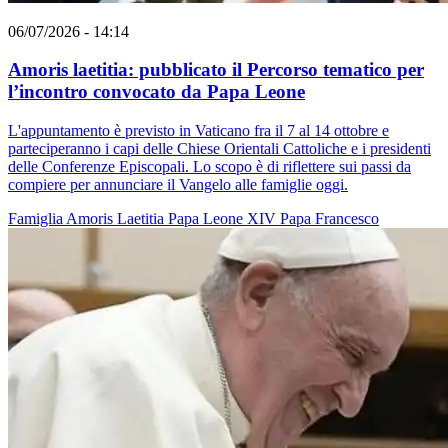
06/07/2026 - 14:14
Amoris laetitia: pubblicato il Percorso tematico per
l’incontro convocato da Papa Leone
L'appuntamento è previsto in Vaticano fra il 7 al 14 ottobre e
parteciperanno i capi delle Chiese Orientali Cattoliche e i presidenti
delle Conferenze Episcopali. Lo scopo è di riflettere sui passi da
compiere per annunciare il Vangelo alle famiglie oggi.
Famiglia
Amoris Laetitia
Papa Leone XIV
Papa Francesco