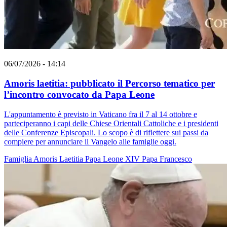
06/07/2026 - 14:14
Amoris laetitia: pubblicato il Percorso tematico per
l’incontro convocato da Papa Leone
L'appuntamento è previsto in Vaticano fra il 7 al 14 ottobre e
parteciperanno i capi delle Chiese Orientali Cattoliche e i presidenti
delle Conferenze Episcopali. Lo scopo è di riflettere sui passi da
compiere per annunciare il Vangelo alle famiglie oggi.
Famiglia
Amoris Laetitia
Papa Leone XIV
Papa Francesco