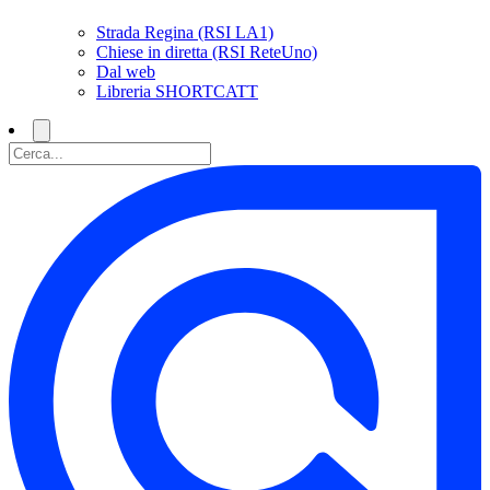
Strada Regina (RSI LA1)
Chiese in diretta (RSI ReteUno)
Dal web
Libreria SHORTCATT