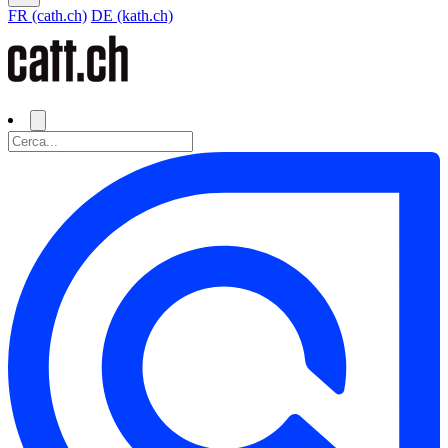
FR (cath.ch)
DE (kath.ch)