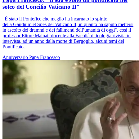
solco del Concilio Vaticano II"
"È stato il Pontefice che meglio ha incarnato lo spirito
della Gaudium et Spes del Vaticano II, in quanto ha saputo mettersi
in ascolto dei drammi e dei fallimenti dell’umanità di oggi", così il
professor Ettore Malnati docente alla Facoltà di teologia rivisita in
intervista, ad un anno dalla morte di Bergoglio, alcuni temi del
Pontificato.
Anniversario
Papa Francesco