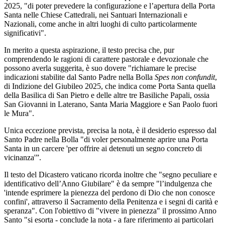
2025, "di poter prevedere la configurazione e l’apertura della Porta
Santa nelle Chiese Cattedrali, nei Santuari Internazionali e
Nazionali, come anche in altri luoghi di culto particolarmente
significativi".
In merito a questa aspirazione, il testo precisa che, pur
comprendendo le ragioni di carattere pastorale e devozionale che
possono averla suggerita, è suo dovere "richiamare le precise
indicazioni stabilite dal Santo Padre nella Bolla
Spes non confundit
,
di Indizione del Giubileo 2025, che indica come Porta Santa quella
della Basilica di San Pietro e delle altre tre Basiliche Papali, ossia
San Giovanni in Laterano, Santa Maria Maggiore e San Paolo fuori
le Mura".
Unica eccezione prevista, precisa la nota, è il desiderio espresso dal
Santo Padre nella Bolla "di voler personalmente aprire una Porta
Santa in un carcere 'per offrire ai detenuti un segno concreto di
vicinanza'”.
Il testo del Dicastero vaticano ricorda inoltre che "segno peculiare e
identificativo dell’Anno Giubilare" è da sempre "l’indulgenza che
'intende esprimere la pienezza del perdono di Dio che non conosce
confini', attraverso il Sacramento della Penitenza e i segni di carità e
speranza". Con l'obiettivo di "vivere in pienezza" il prossimo Anno
Santo "si esorta - conclude la nota - a fare riferimento ai particolari