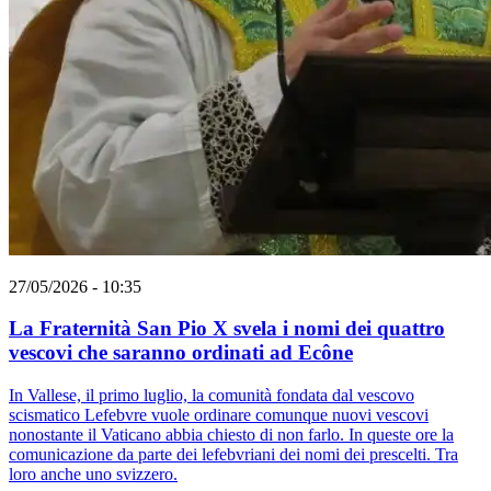
27/05/2026 - 10:35
La Fraternità San Pio X svela i nomi dei quattro
vescovi che saranno ordinati ad Ecône
In Vallese, il primo luglio, la comunità fondata dal vescovo
scismatico Lefebvre vuole ordinare comunque nuovi vescovi
nonostante il Vaticano abbia chiesto di non farlo. In queste ore la
comunicazione da parte dei lefebvriani dei nomi dei prescelti. Tra
loro anche uno svizzero.