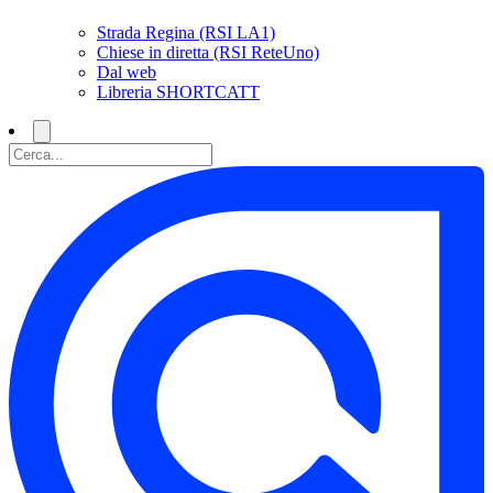
Strada Regina (RSI LA1)
Chiese in diretta (RSI ReteUno)
Dal web
Libreria SHORTCATT