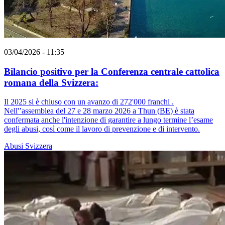
03/04/2026 - 11:35
Bilancio positivo per la Conferenza centrale cattolica
romana della Svizzera:
Il 2025 si è chiuso con un avanzo di 272'000 franchi .
Nell'’assemblea del 27 e 28 marzo 2026 a Thun (BE) è stata
confermata anche l'intenzione di garantire a lungo termine l’esame
degli abusi, così come il lavoro di prevenzione e di intervento.
Abusi
Svizzera