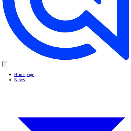
Homepage
News