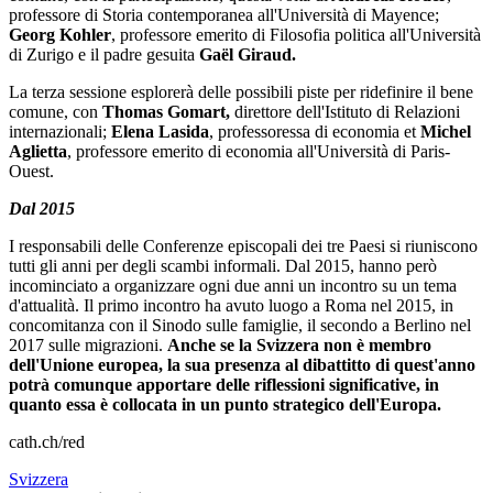
professore di Storia contemporanea all'Università di Mayence;
Georg Kohler
, professore emerito di Filosofia politica all'Università
di Zurigo e il padre gesuita
Gaël Giraud.
La terza sessione esplorerà delle possibili piste per ridefinire il bene
comune, con
Thomas Gomart,
direttore dell'Istituto di Relazioni
internazionali;
Elena Lasida
, professoressa di economia et
Michel
Aglietta
, professore emerito di economia all'Università di Paris-
Ouest.
Dal 2015
I responsabili delle Conferenze episcopali dei tre Paesi si riuniscono
tutti gli anni per degli scambi informali. Dal 2015, hanno però
incominciato a organizzare ogni due anni un incontro su un tema
d'attualità. Il primo incontro ha avuto luogo a Roma nel 2015, in
concomitanza con il Sinodo sulle famiglie, il secondo a Berlino nel
2017 sulle migrazioni.
Anche se la Svizzera non è membro
dell'Unione europea, la sua presenza al dibattitto di quest'anno
potrà comunque apportare delle riflessioni significative, in
quanto essa è collocata in un punto strategico dell'Europa.
cath.ch/red
Svizzera