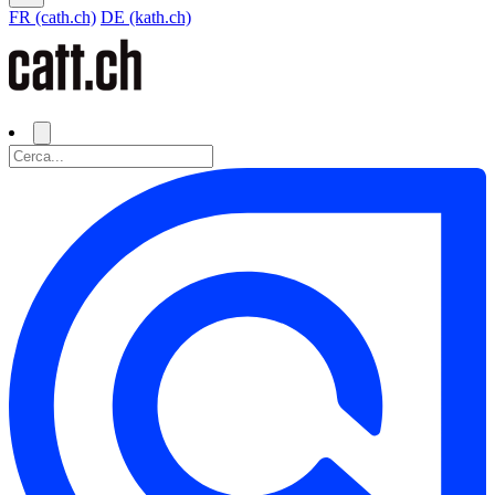
FR (cath.ch)
DE (kath.ch)