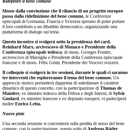
Ridefinire il bene comune
Mosse dalla convinzione che il rilancio di un progetto europeo
passa dalla ridefinizione del bene comune,
le Conferenze
episcopali di Germania, Francia e Svizzera sperano di poter portare
il loro contributo a un dibatttito democratico, organizzando una
piattaforma di dialogo sul tema.
Questo incontro si svolgerà sotto la presidenza del card.
Reinhard Marx, arcivescovo di Monaco e Presidente della
Conferenza episcopale tedesca
; di mons. Georges Pontier,
arcivescovo di Marsiglia e Presidente della Conferenza episcopale
francese e di mons. Félix Gmür, Presidente dei Vescovi svizzeri.
Il colloquio si svolgerà in tre sessioni, durante le quali ci saranno
tre interventi che esploreranno il tema del bene comune.
Un
approccio storico permetterà dapprima di sottolineare il carattere
dinamico di questo concetto, con la partecipazione di
Thomas de
Maizière
, ex ministro tedesco della Difesa e degli Interni; di
Sylvie
Goulard
, ex ministro francese e ex deputato europeo; vi parteciperà
inoltre
Enrico Letta.
Nuove piste
Una seconda sessione si concentrerà sulla perdita di senso del bene
comune, con la partecipazione, questa volta di
Andreas Röder
,