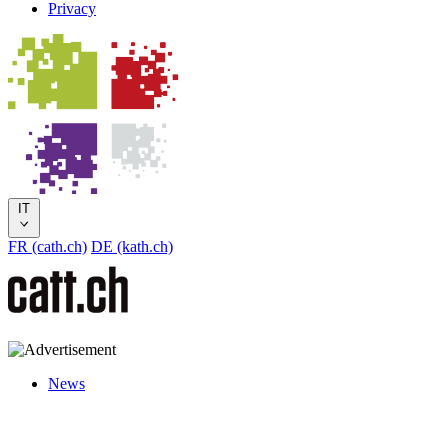
Privacy
IT
FR (cath.ch)
DE (kath.ch)
News