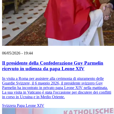
06/05/2026 - 19:44
Il presidente della Confederazione Guy Parmelin
ricevuto in udienza da papa Leone XIV
In visita a Roma per assistere alla cerimonia di giuramento delle
Guardie Svizzere, il 6 maggio 2026, il presidente svizzero Guy
Parmelin ha incontrato in privato papa Leone XIV nella mattinata.
La sua visita in Vaticano è stata l'occasione per discutere dei conflitti
in corso in Ucraina e in Medio Oriente.
Svizzera
Papa Leone XIV