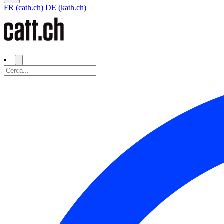
FR (cath.ch)
DE (kath.ch)