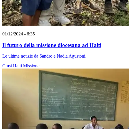
01/12/2024 - 6:35
Il futuro della missione diocesana ad Haiti
Le ultime notizie da Sandro e Nadia Agustoni.
Cmsi
Haiti
Missione