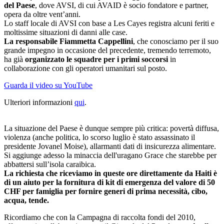
del Paese
, dove AVSI, di cui AVAID è socio fondatore e partner,
opera da oltre vent’anni.
Lo staff locale di AVSI con base a Les Cayes registra alcuni feriti e
moltissime situazioni di danni alle case.
La responsabile Fiammetta Cappellini
, che conosciamo per il suo
grande impegno in occasione del precedente, tremendo terremoto,
ha già
organizzato le squadre per i primi soccorsi
in
collaborazione con gli operatori umanitari sul posto.
Guarda il video su YouTube
Ulteriori informazioni
qui
.
La situazione del Paese è dunque sempre più critica: povertà diffusa,
violenza (anche politica, lo scorso luglio è stato assassinato il
presidente Jovanel Moise), allarmanti dati di insicurezza alimentare.
Si aggiunge adesso la minaccia dell'uragano Grace che starebbe per
abbattersi sull’isola caraibica.
La richiesta che riceviamo in queste ore direttamente da Haiti è
di un aiuto per la fornitura di kit di emergenza del valore di 50
CHF per famiglia per fornire generi di prima necessità, cibo,
acqua, tende.
Ricordiamo che con la Campagna di raccolta fondi del 2010,