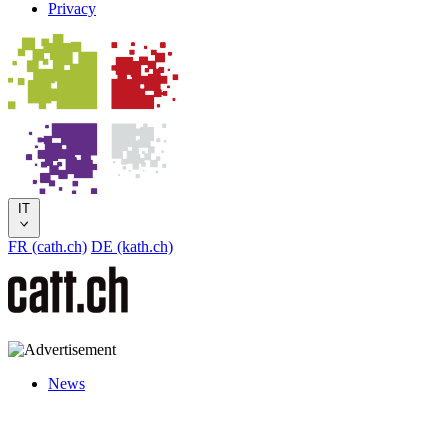
Privacy
IT
FR (cath.ch)
DE (kath.ch)
News