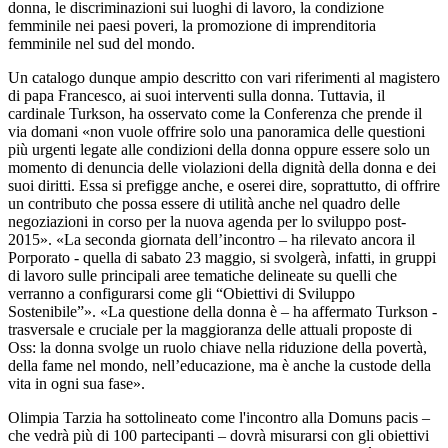
donna, le discriminazioni sui luoghi di lavoro, la condizione
femminile nei paesi poveri, la promozione di imprenditoria
femminile nel sud del mondo.
Un catalogo dunque ampio descritto con vari riferimenti al magistero
di papa Francesco, ai suoi interventi sulla donna. Tuttavia, il
cardinale Turkson, ha osservato come la Conferenza che prende il
via domani «non vuole offrire solo una panoramica delle questioni
più urgenti legate alle condizioni della donna oppure essere solo un
momento di denuncia delle violazioni della dignità della donna e dei
suoi diritti. Essa si prefigge anche, e oserei dire, soprattutto, di offrire
un contributo che possa essere di utilità anche nel quadro delle
negoziazioni in corso per la nuova agenda per lo sviluppo post-
2015». «La seconda giornata dell’incontro – ha rilevato ancora il
Porporato - quella di sabato 23 maggio, si svolgerà, infatti, in gruppi
di lavoro sulle principali aree tematiche delineate su quelli che
verranno a configurarsi come gli “Obiettivi di Sviluppo
Sostenibile”». «La questione della donna è – ha affermato Turkson -
trasversale e cruciale per la maggioranza delle attuali proposte di
Oss: la donna svolge un ruolo chiave nella riduzione della povertà,
della fame nel mondo, nell’educazione, ma è anche la custode della
vita in ogni sua fase».
Olimpia Tarzia ha sottolineato come l'incontro alla Domuns pacis –
che vedrà più di 100 partecipanti – dovrà misurarsi con gli obiettivi