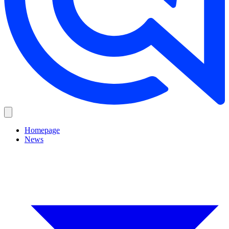
Homepage
News