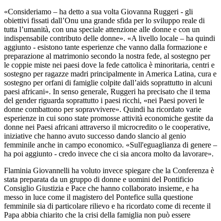
«Consideriamo – ha detto a sua volta Giovanna Ruggeri - gli
obiettivi fissati dall’Onu una grande sfida per lo sviluppo reale di
tutta l’umanità, con una speciale attenzione alle donne e con un
indispensabile contributo delle donne». «A livello locale – ha quindi
aggiunto - esistono tante esperienze che vanno dalla formazione e
preparazione al matrimonio secondo la nostra fede, al sostegno per
le coppie miste nei paesi dove la fede cattolica è minoritaria, centri e
sostegno per ragazze madri principalmente in America Latina, cura e
sostegno per orfani di famiglie colpite dall’aids soprattutto in alcuni
paesi africani». In senso generale, Ruggeri ha precisato che il tema
del gender riguarda soprattutto i paesi ricchi, «nei Paesi poveri le
donne combattono per sopravvivere». Quindi ha ricordato varie
esperienze in cui sono state promosse attività economiche gestite da
donne nei Paesi africani attraverso il microcredito o le cooperative,
iniziative che hanno avuto successo dando slancio al genio
femminile anche in campo economico. «Sull'eguaglianza di genere –
ha poi aggiunto - credo invece che ci sia ancora molto da lavorare».
Flaminia Giovannelli ha voluto invece spiegare che la Conferenza è
stata preparata da un gruppo di donne e uomini del Pontificio
Consiglio Giustizia e Pace che hanno collaborato insieme, e ha
messo in luce come il magistero del Pontefice sulla questione
femminile sia di particolare rilievo e ha ricordato come di recente il
Papa abbia chiarito che la crisi della famiglia non può essere