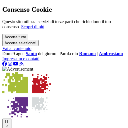
Consenso Cookie
Questo sito utilizza servizi di terze parti che richiedono il tuo
consenso.
Scopri di più
Accetta tutto
Accetta selezionati
Vai al contenuto
Dom 9 ago
|
Santo
del giorno
|
Parola rito
Romano
|
Ambrosiano
Impressum e contatti
|
IT