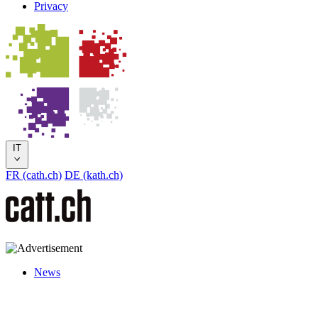
Privacy
IT
FR (cath.ch)
DE (kath.ch)
News