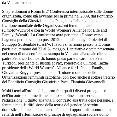
da Vatican Insider
Si apre domani a Roma la 2ª Conferenza internazionale sulle donne
organizzata, come già avvenne per la prima nel 2009, dal Pontificio
Consiglio della Giustizia e della Pace, in collaborazione con
l’Unione mondiale delle Organizzazioni femminili cattoliche
(Umofc/Wucwo) e con la World Women’s Alliance for Life and
Family (Wwalf). La Conferenza avrà per tema «Donne verso
l’agenda per lo sviluppo post-2015: quali sfide dagli Obiettivi di
Sviluppo Sostenibile (Oss)?». I lavori si terranno presso la Domus
pacis e dureranno dal 22 al 24 maggio. L'iniziativa è stata presentata
nel corso di una conferenza stampa in Vaticano alla quale oltre a
padre Federico Lombardi, hanno preso parte il cardinale Peter
Turkson, presidente di Iustitia et Pax, l'onorevole Olimpia Tarzia
presidente della World Women’s Alliance for Life and Family,
Giovanna Ruggeri presidente dell’Unione mondiale delle
Organizzazioni femminili cattoliche; con loro anche il sottosegretario
del Pontificio Consiglio Giustizia e Pace, Flaminia Giovannelli.
Molti i temi all'ordine del giorno fra i quali i diversi protagonisti
dell'incontro con i media ne hanno sottolineati una serie:
l'educazione, il diritto alla vita, il contrasto alla tratta delle persone, i
femminicidi, la diffusione della teoria del gender, la servitù
domestica, la tutela della maternità, le pari opportunità uomo-donna,
i ritardi nell'affermazione di principi di uguaglianza sociale uomo-