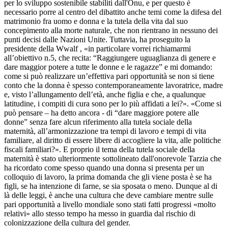
per lo sviluppo sostenibile stabiliti dall'Onu, e per questo è
necessario porre al centro del dibattito anche temi come la difesa del
matrimonio fra uomo e donna e la tutela della vita dal suo
concepimento alla morte naturale, che non rientrano in nessuno dei
punti decisi dalle Nazioni Unite. Tuttavia, ha proseguito la
presidente della Wwalf , «in particolare vorrei richiamarmi
all’obiettivo n.5, che recita: “Raggiungere uguaglianza di genere e
dare maggior potere a tutte le donne e le ragazze” e mi domando:
come si può realizzare un’effettiva pari opportunità se non si tiene
conto che la donna è spesso contemporaneamente lavoratrice, madre
e, visto l’allungamento dell’età, anche figlia e che, a qualunque
latitudine, i compiti di cura sono per lo più affidati a lei?». «Come si
può pensare – ha detto ancora - di “dare maggiore potere alle
donne” senza fare alcun riferimento alla tutela sociale della
maternità, all’armonizzazione tra tempi di lavoro e tempi di vita
familiare, al diritto di essere libere di accogliere la vita, alle politiche
fiscali familiari?». E proprio il tema della tutela sociale della
maternità è stato ulteriormente sottolineato dall'onorevole Tarzia che
ha ricordato come spesso quando una donna si presenta per un
colloquio di lavoro, la prima domanda che gli viene posta è se ha
figli, se ha intenzione di farne, se sia sposata o meno. Dunque al di
là delle leggi, è anche una cultura che deve cambiare mentre sulle
pari opportunità a livello mondiale sono stati fatti progressi «molto
relativi» allo stesso tempo ha messo in guardia dal rischio di
colonizzazione della cultura del gender.