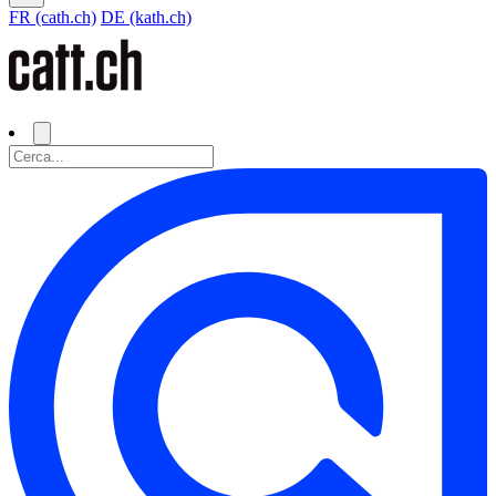
FR (cath.ch)
DE (kath.ch)