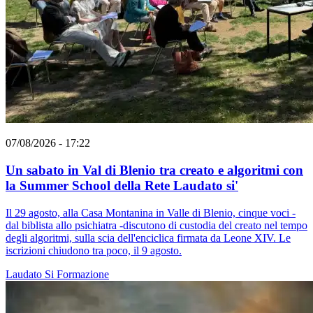
07/08/2026 - 17:22
Un sabato in Val di Blenio tra creato e algoritmi con
la Summer School della Rete Laudato si'
Il 29 agosto, alla Casa Montanina in Valle di Blenio, cinque voci -
dal biblista allo psichiatra -discutono di custodia del creato nel tempo
degli algoritmi, sulla scia dell'enciclica firmata da Leone XIV. Le
iscrizioni chiudono tra poco, il 9 agosto.
Laudato Si
Formazione