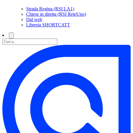
Strada Regina (RSI LA1)
Chiese in diretta (RSI ReteUno)
Dal web
Libreria SHORTCATT