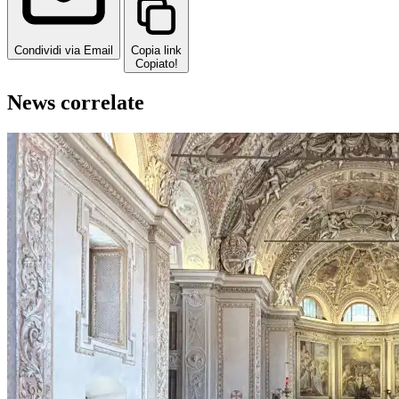
Condividi via Email
Copia link
Copiato!
News correlate