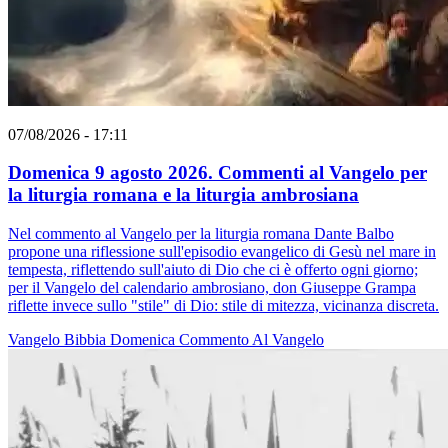
07/08/2026 - 17:11
Domenica 9 agosto 2026. Commenti al Vangelo per
la liturgia romana e la liturgia ambrosiana
Nel commento al Vangelo per la liturgia romana Dante Balbo
propone una riflessione sull'episodio evangelico di Gesù nel mare in
tempesta, riflettendo sull'aiuto di Dio che ci è offerto ogni giorno;
per il Vangelo del calendario ambrosiano, don Giuseppe Grampa
riflette invece sullo "stile" di Dio: stile di mitezza, vicinanza discreta.
Vangelo
Bibbia
Domenica
Commento Al Vangelo