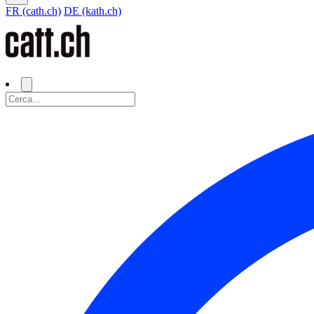
FR (cath.ch)
DE (kath.ch)