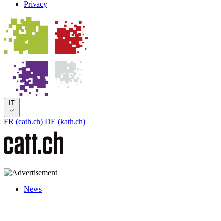
Privacy
IT
FR (cath.ch)
DE (kath.ch)
News