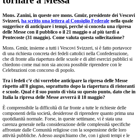
tornare a Messa"
Mons. Zanini, in queste ore mons. Gmür, presidente dei Vescovi
Svizzeri,
ha scritto una lettera al Consiglio Federale
nella quale
suggerisce di anticipare i tempi, perché si conceda una ripresa
delle Messe con il pubblico o il 21 maggio o al più tardi a
Pentecoste (31 maggio). Come valuta questa sollecitazione?
Mons. Gmür, insieme a tutti i Vescovi Svizzeri, si è fatto portavoce
di una richiesta concreta dei fedeli cattolici nella Confederazione,
che di fronte alla riapertura delle scuole e di altri esercizi pubblici si
chiedono come mai non sia ancora possibile riprendere con le
Celebrazioni con concorso di popolo.
Tra i fedeli c’è chi vorrebbe anticipare la ripresa delle Messe
rispetto all'8 giugno, soprattutto dopo la riapertura di ristoranti
e scuole. Qual è il suo punto di vista su questo punto, dato che in
Italia la ripresa delle Messe avverrà il 18 maggio?
È comprensibile la difficoltà di far fronte a tutte le richieste delle
componenti della società, desiderose di riprendere quanto prima una
quotidianità normale. Forse, in queste settimane, vi è stata una
carenza generale nella considerazione delle complessità specifiche
affrontate dalle Comunità religiose con la sospensione delle loro
attività pubbliche. Adesso auspichiamo che, con i giusti tempi e le