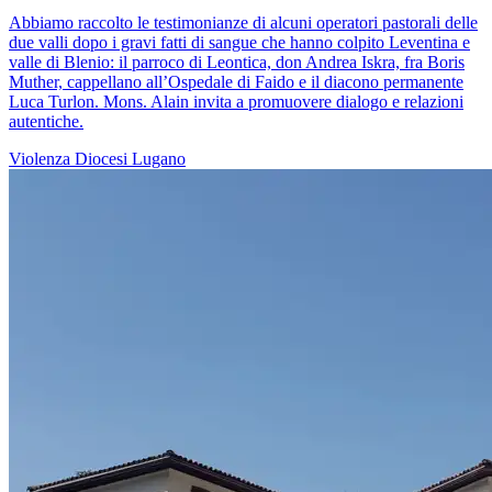
Abbiamo raccolto le testimonianze di alcuni operatori pastorali delle
due valli dopo i gravi fatti di sangue che hanno colpito Leventina e
valle di Blenio: il parroco di Leontica, don Andrea Iskra, fra Boris
Muther, cappellano all’Ospedale di Faido e il diacono permanente
Luca Turlon. Mons. Alain invita a promuovere dialogo e relazioni
autentiche.
Violenza
Diocesi Lugano