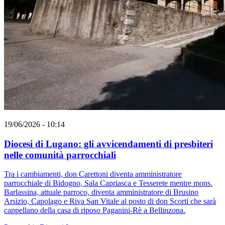
19/06/2026 - 10:14
Diocesi di Lugano: gli avvicendamenti di presbiteri
nelle comunità parrocchiali
Tra i cambiamenti, don Carettoni diventa amministratore
parrocchiale di Bidogno, Sala Capriasca e Tesserete mentre mons.
Barlassina, attuale parroco, diventa amministratore di Brusino
Arsizio, Capolago e Riva San Vitale al posto di don Scorti che sarà
cappellano della casa di riposo Paganini-Rè a Bellinzona.