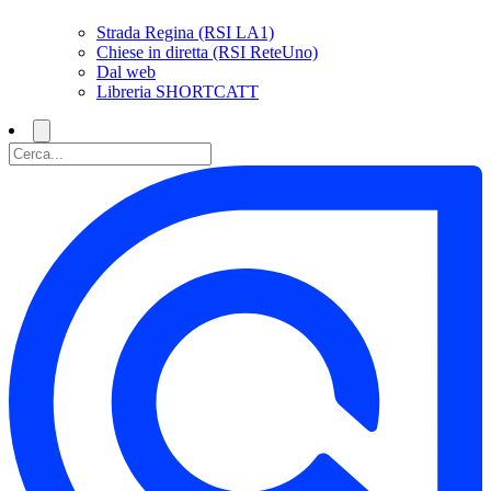
Strada Regina (RSI LA1)
Chiese in diretta (RSI ReteUno)
Dal web
Libreria SHORTCATT