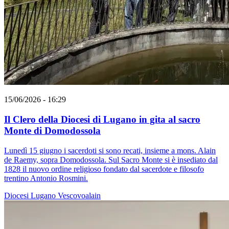
15/06/2026 - 16:29
Il Clero della Diocesi di Lugano in gita al sacro
Monte di Domodossola
Lunedì 15 giugno i sacerdoti si sono recati, insieme a mons. Alain
de Raemy, sopra Domodossola. Sul Sacro Monte si è insediato dal
1828 il nuovo ordine religioso fondato dal sacerdote e filosofo
trentino Antonio Rosmini.
Diocesi Lugano
Vescovoalain