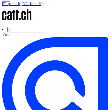
FR (cath.ch)
DE (kath.ch)