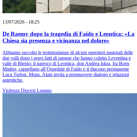
13/07/2026 - 18:25
De Raemy dopo la tragedia di Faido e Leontica: «La
Chiesa sia presenza e vicinanza nel dolore»
Abbiamo raccolto le testimonianze di alcuni operatori pastorali delle
due valli dopo i gravi fatti di sangue che hanno colpito Leventina e
valle di Blenio: il parroco di Leontica, don Andrea Iskra, fra Boris
Muther, cappellano all’Ospedale di Faido e il diacono permanente
Luca Turlon. Mons. Alain invita a promuovere dialogo e relazioni
autentiche.
Violenza
Diocesi Lugano