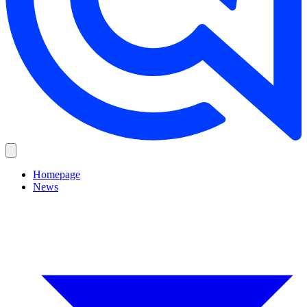
Homepage
News