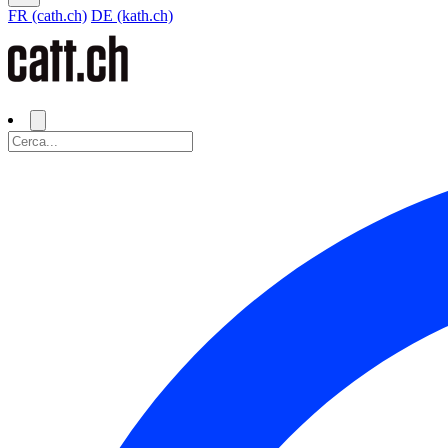
FR (cath.ch)
DE (kath.ch)