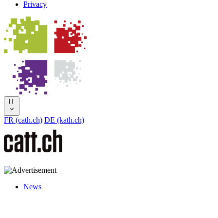
Privacy
IT
FR (cath.ch)
DE (kath.ch)
News