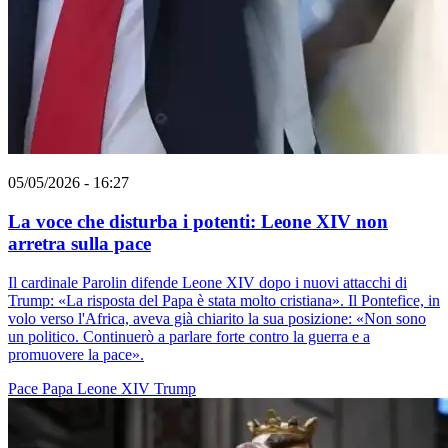
05/05/2026 - 16:27
La voce che disturba i potenti: Leone XIV non
arretra sulla pace
Il cardinale Parolin difende Leone XIV dopo i nuovi attacchi di
Trump: «La risposta del Papa è stata molto cristiana». Il Pontefice, in
volo verso l'Africa, aveva già chiarito la sua posizione: «Non sono
un politico. Continuerò a parlare forte contro la guerra e a
promuovere la pace».
Pace
Papa Leone XIV
Trump