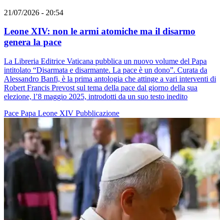
21/07/2026 - 20:54
Leone XIV: non le armi atomiche ma il disarmo
genera la pace
La Libreria Editrice Vaticana pubblica un nuovo volume del Papa
intitolato “Disarmata e disarmante. La pace è un dono”. Curata da
Alessandro Banfi, è la prima antologia che attinge a vari interventi di
Robert Francis Prevost sul tema della pace dal giorno della sua
elezione, l’8 maggio 2025, introdotti da un suo testo inedito
Pace
Papa Leone XIV
Pubblicazione