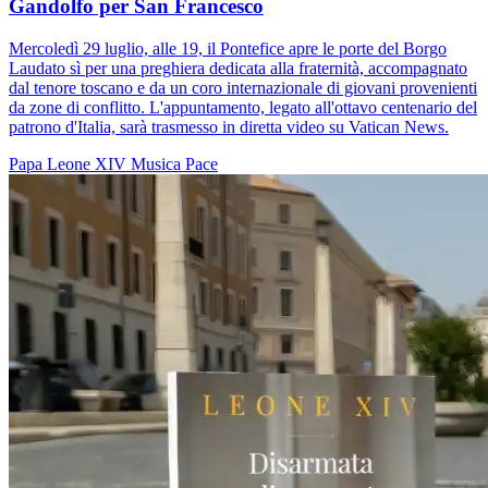
Gandolfo per San Francesco
Mercoledì 29 luglio, alle 19, il Pontefice apre le porte del Borgo
Laudato sì per una preghiera dedicata alla fraternità, accompagnato
dal tenore toscano e da un coro internazionale di giovani provenienti
da zone di conflitto. L'appuntamento, legato all'ottavo centenario del
patrono d'Italia, sarà trasmesso in diretta video su Vatican News.
Papa Leone XIV
Musica
Pace