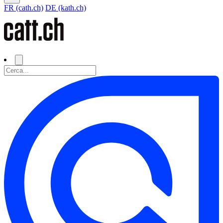
FR (cath.ch)
DE (kath.ch)