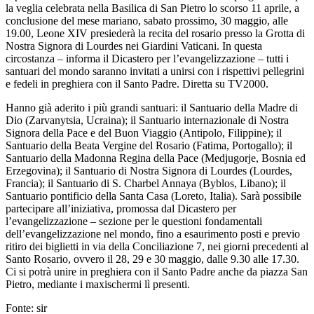
la veglia celebrata nella Basilica di San Pietro lo scorso 11 aprile, a
conclusione del mese mariano, sabato prossimo, 30 maggio, alle
19.00, Leone XIV presiederà la recita del rosario presso la Grotta di
Nostra Signora di Lourdes nei Giardini Vaticani. In questa
circostanza – informa il Dicastero per l’evangelizzazione – tutti i
santuari del mondo saranno invitati a unirsi con i rispettivi pellegrini
e fedeli in preghiera con il Santo Padre. Diretta su TV2000.
Hanno già aderito i più grandi santuari: il Santuario della Madre di
Dio (Zarvanytsia, Ucraina); il Santuario internazionale di Nostra
Signora della Pace e del Buon Viaggio (Antipolo, Filippine); il
Santuario della Beata Vergine del Rosario (Fatima, Portogallo); il
Santuario della Madonna Regina della Pace (Medjugorje, Bosnia ed
Erzegovina); il Santuario di Nostra Signora di Lourdes (Lourdes,
Francia); il Santuario di S. Charbel Annaya (Byblos, Libano); il
Santuario pontificio della Santa Casa (Loreto, Italia). Sarà possibile
partecipare all’iniziativa, promossa dal Dicastero per
l’evangelizzazione – sezione per le questioni fondamentali
dell’evangelizzazione nel mondo, fino a esaurimento posti e previo
ritiro dei biglietti in via della Conciliazione 7, nei giorni precedenti al
Santo Rosario, ovvero il 28, 29 e 30 maggio, dalle 9.30 alle 17.30.
Ci si potrà unire in preghiera con il Santo Padre anche da piazza San
Pietro, mediante i maxischermi lì presenti.
Fonte: sir