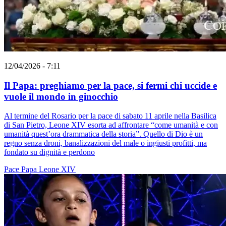
12/04/2026 - 7:11
Il Papa: preghiamo per la pace, si fermi chi uccide e
vuole il mondo in ginocchio
Al termine del Rosario per la pace di sabato 11 aprile nella Basilica
di San Pietro, Leone XIV esorta ad affrontare “come umanità e con
umanità quest’ora drammatica della storia”. Quello di Dio è un
regno senza droni, banalizzazioni del male o ingiusti profitti, ma
fondato su dignità e perdono
Pace
Papa Leone XIV