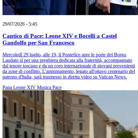
29/07/2026 - 5:45
Cantico di Pace: Leone XIV e Bocelli a Castel
Gandolfo per San Francesco
Mercoledì 29 luglio, alle 19, il Pontefice apre le porte del Borgo
Laudato sì per una preghiera dedicata alla fraternità, accompagnato
dal tenore toscano e da un coro internazionale di giovani provenienti
da zone di conflitto. L'appuntamento, legato all'ottavo centenario del
patrono d'Italia, sarà trasmesso in diretta video su Vatican News.
Papa Leone XIV
Musica
Pace