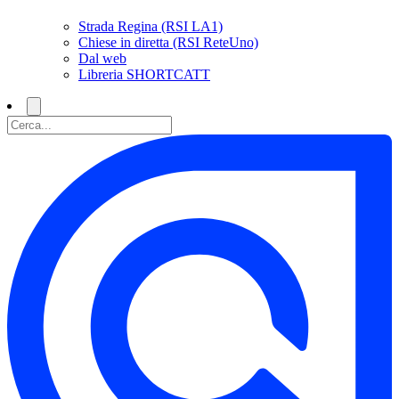
Strada Regina (RSI LA1)
Chiese in diretta (RSI ReteUno)
Dal web
Libreria SHORTCATT