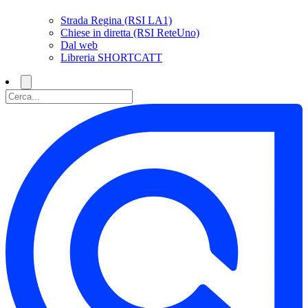
Strada Regina (RSI LA1)
Chiese in diretta (RSI ReteUno)
Dal web
Libreria SHORTCATT