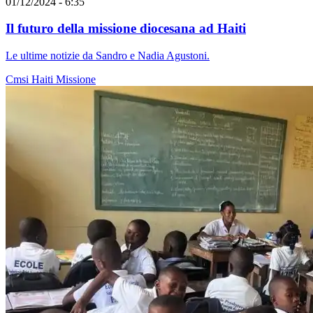
01/12/2024 - 6:35
Il futuro della missione diocesana ad Haiti
Le ultime notizie da Sandro e Nadia Agustoni.
Cmsi
Haiti
Missione