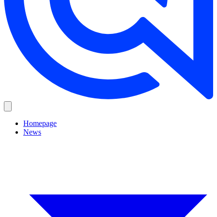
Homepage
News