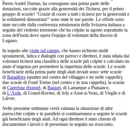
Pierre André Dumas, ha consegnato una prima parte delle
donazioni, raccolte grazie alla generosità dei Ticinesi, per il primo
gruppo di scuole! "Grazie di cuore a tutti i ticinesi per la generosità e
la solidarietà dimostrata!" sono state le sue parole. Le offerte sono
state raccolte dalla conferenza missionaria della Svizzera italiana a
seguito del violento terremoto che ha colpito in agosto soprattutto la
zona dell'isola dove opera l'equipe di volontari della diocesi di
Lugano.
In seguito alle
visite sul campo
, che hanno richiesto molti
spostamenti, fatica e dialoghi con parroci e direttori, è stata stilata dai
volontari ticinesi una classifica delle scuole più colpite e calcolato un
aiuto d’urgenza per permettere la riapertura delle scuole. Le scuole
beneficiarie della prima parte degli aiuti inviati sono: sette scuole
di
Baradères
(quattro nel centro del villaggio e tre nelle cappelle),
due scuole di Fond Tortue (nel centro e in una cappella), la scuola
di
Carrefour Honoré
, di
Baquet
, di Lamarque a Plaisance,
di
L’Asile
, di Grand-Ravine, di Joly a Anse-à-Veau, di Virgile e di
Lièvre.
Nelle prossime settimane verrà valutata la situazione di altre
parrocchie colpite e in parallelo si continueranno a seguire le scuole
già beneficiarie degli aiuti. Ad ogni direttore è stato chiesto di
documentare i lavori e di presentare in seguito un resoconto.