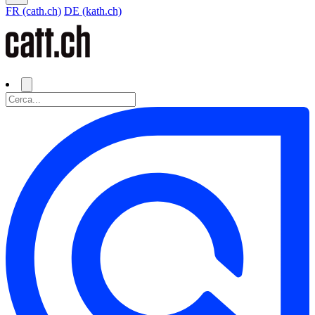
FR (cath.ch)
DE (kath.ch)