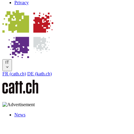
Privacy
IT
FR (cath.ch)
DE (kath.ch)
News