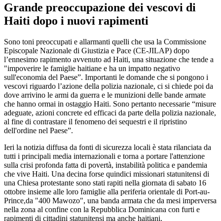
Grande preoccupazione dei vescovi di
Haiti dopo i nuovi rapimenti
Sono toni preoccupati e allarmanti quelli che usa la Commissione
Episcopale Nazionale di Giustizia e Pace (CE-JILAP) dopo
l’ennesimo rapimento avvenuto ad Haiti, una situazione che tende a
"impoverire le famiglie haitiane e ha un impatto negativo
sull'economia del Paese”. Importanti le domande che si pongono i
vescovi riguardo l’azione della polizia nazionale, ci si chiede poi da
dove arrivino le armi da guerra e le munizioni delle bande armate
che hanno ormai in ostaggio Haiti. Sono pertanto necessarie “misure
adeguate, azioni concrete ed efficaci da parte della polizia nazionale,
al fine di contrastare il fenomeno dei sequestri e il ripristino
dell'ordine nel Paese”.
Ieri la notizia diffusa da fonti di sicurezza locali è stata rilanciata da
tutti i principali media internazionali e torna a portare l'attenzione
sulla crisi profonda fatta di povertà, instabilità politica e pandemia
che vive Haiti. Una decina forse quindici missionari statunitensi di
una Chiesa protestante sono stati rapiti nella giornata di sabato 16
ottobre insieme alle loro famiglie alla periferia orientale di Port-au-
Prince,da "400 Mawozo", una banda armata che da mesi imperversa
nella zona al confine con la Repubblica Dominicana con furti e
rapimenti di cittadini statunitensi ma anche haitiani.