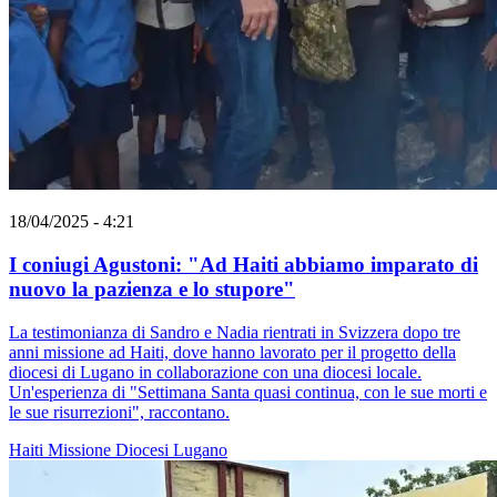
18/04/2025 - 4:21
I coniugi Agustoni: "Ad Haiti abbiamo imparato di
nuovo la pazienza e lo stupore"
La testimonianza di Sandro e Nadia rientrati in Svizzera dopo tre
anni missione ad Haiti, dove hanno lavorato per il progetto della
diocesi di Lugano in collaborazione con una diocesi locale.
Un'esperienza di "Settimana Santa quasi continua, con le sue morti e
le sue risurrezioni", raccontano.
Haiti
Missione
Diocesi Lugano