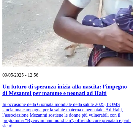
09/05/2025 - 12:56
Un futuro di speranza inizia alla nascita: l’impegno
di Mezanmi per mamme e neonati ad Haiti
In occasione della Giornata mondiale della salute 2025, l’OMS
lancia una campagna per la salute materna e neonatale. Ad Haiti,
l’associazione Mezanmi sostiene le donne più vulnerabili con il
programma “Byenvini nan mond lan”, offrendo cure prenatali e parti
sicuri.