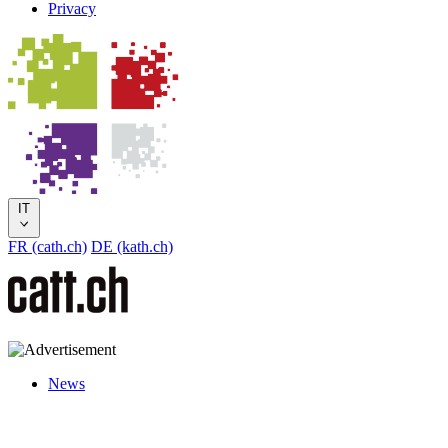
Privacy
IT
FR (cath.ch)
DE (kath.ch)
News