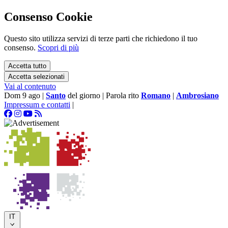
Consenso Cookie
Questo sito utilizza servizi di terze parti che richiedono il tuo
consenso.
Scopri di più
Accetta tutto
Accetta selezionati
Vai al contenuto
Dom 9 ago
|
Santo
del giorno
|
Parola rito
Romano
|
Ambrosiano
Impressum e contatti
|
IT