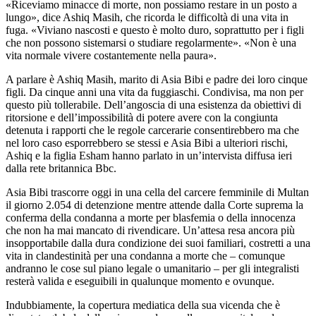
«Riceviamo minacce di morte, non possiamo restare in un posto a
lungo», dice Ashiq Masih, che ricorda le difficoltà di una vita in
fuga. «Viviano nascosti e questo è molto duro, soprattutto per i figli
che non possono sistemarsi o studiare regolarmente». «Non è una
vita normale vivere costantemente nella paura».
A parlare è Ashiq Masih, marito di Asia Bibi e padre dei loro cinque
figli. Da cinque anni una vita da fuggiaschi. Condivisa, ma non per
questo più tollerabile. Dell’angoscia di una esistenza da obiettivi di
ritorsione e dell’impossibilità di potere avere con la congiunta
detenuta i rapporti che le regole carcerarie consentirebbero ma che
nel loro caso esporrebbero se stessi e Asia Bibi a ulteriori rischi,
Ashiq e la figlia Esham hanno parlato in un’intervista diffusa ieri
dalla rete britannica Bbc.
Asia Bibi trascorre oggi in una cella del carcere femminile di Multan
il giorno 2.054 di detenzione mentre attende dalla Corte suprema la
conferma della condanna a morte per blasfemia o della innocenza
che non ha mai mancato di rivendicare. Un’attesa resa ancora più
insopportabile dalla dura condizione dei suoi familiari, costretti a una
vita in clandestinità per una condanna a morte che – comunque
andranno le cose sul piano legale o umanitario – per gli integralisti
resterà valida e eseguibili in qualunque momento e ovunque.
Indubbiamente, la copertura mediatica della sua vicenda che è