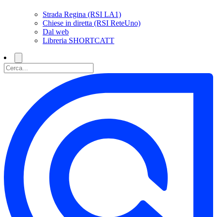
Strada Regina (RSI LA1)
Chiese in diretta (RSI ReteUno)
Dal web
Libreria SHORTCATT