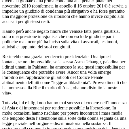
diventata globale dalla prima condanna alla pena capitale nel
novembre 2010 (confermata in appello il 16 ottobre 2014) è servita a
impedire un giudizio di condanna più sbrigativo e ha forse garantito
una maggiore protezione da ritorsioni che hanno invece colpito altri
accusati per gli stessi reati.
Hanno però anche negato finora che venisse fatta piena giustizia,
sotto una pressione integralista che non esclude giudici e parti
politiche ma ancor più ha inciso sulla vita di avvocati, testimoni,
attivisti e, appunto, dei suoi congiunti.
Resterebbe una grazia per decreto presidenziale. Una ipotesi
lontana, se non impossibile, se la stessa Asma Jehangir, paladina per
i diritti umani in Pakistan, ha ammesso la sua quasi impossibilità per
le conseguenze che potrebbe avere. Ancor una volta emerge
l’arbitrio nell’applicazione gli articoli del Codice Penale
abitualmente definiti come “legge antiblasfemia”. Provvedimenti che
ha ammesso alla Bbc il marito di Asia, «hanno distrutto la nostra
vita».
Tuttavia, lui e i figli non hanno mai smesso di credere nell’innocenza
di Asia e di impegnarsi per renderne possibile la liberazione. In
molte occasioni hanno rischiato per potere incontrare i mass media
che tengono desta l’attenzione sulla sorte della donna segnata da una
legge parziale nell’origine e discriminatoria nella sostanza. Il
sostegno della comunità internazionale e una revisione della legge è