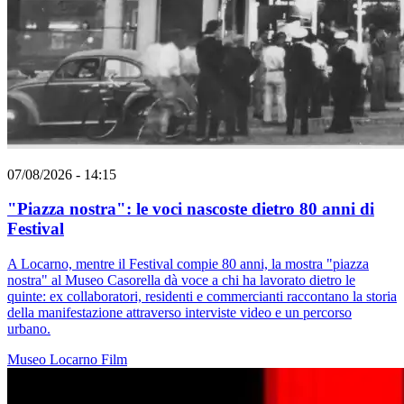
07/08/2026 - 14:15
"Piazza nostra": le voci nascoste dietro 80 anni di
Festival
A Locarno, mentre il Festival compie 80 anni, la mostra "piazza
nostra" al Museo Casorella dà voce a chi ha lavorato dietro le
quinte: ex collaboratori, residenti e commercianti raccontano la storia
della manifestazione attraverso interviste video e un percorso
urbano.
Museo
Locarno
Film