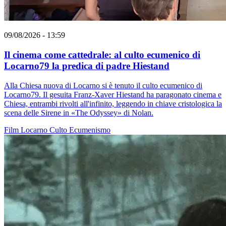
09/08/2026 - 13:59
Il cinema come cattedrale: al culto ecumenico di
Locarno79 la predica di padre Hiestand
Alla Chiesa nuova di Locarno si è tenuto il culto ecumenico di
Locarno79. Il gesuita Franz-Xaver Hiestand ha paragonato cinema e
Chiesa, entrambi rivolti all'infinito, leggendo in chiave cristologica la
scena delle Sirene in «The Odyssey» di Nolan.
Film
Locarno
Culto
Ecumenismo