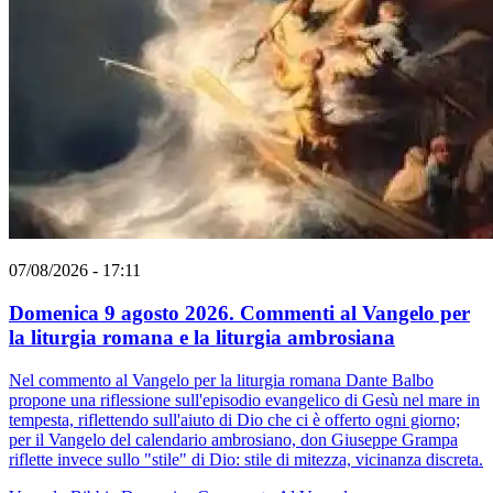
07/08/2026 - 17:11
Domenica 9 agosto 2026. Commenti al Vangelo per
la liturgia romana e la liturgia ambrosiana
Nel commento al Vangelo per la liturgia romana Dante Balbo
propone una riflessione sull'episodio evangelico di Gesù nel mare in
tempesta, riflettendo sull'aiuto di Dio che ci è offerto ogni giorno;
per il Vangelo del calendario ambrosiano, don Giuseppe Grampa
riflette invece sullo "stile" di Dio: stile di mitezza, vicinanza discreta.