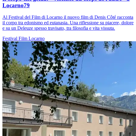
Locarno79
Al Festival del Film di Locarno il nuovo film di Denis Côté racconta
il corpo tra edonismo ed eutanasia. Una riflessione su piacere, dolore
e su un Deleuze spesso travisato, tra filosofia e vita vissuta.
Festival
Film
Locarno