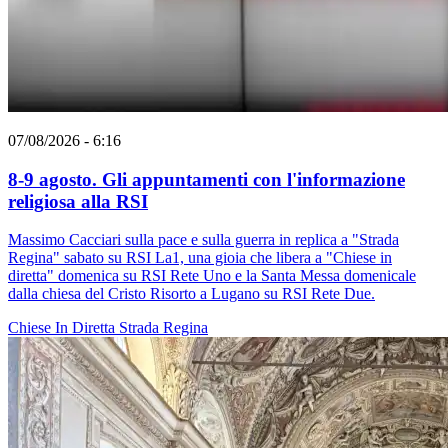
07/08/2026 - 6:16
8-9 agosto. Gli appuntamenti con l'informazione
religiosa alla RSI
Massimo Cacciari sulla pace e sulla guerra in replica a "Strada
Regina" sabato su RSI La1, una gioia che libera a "Chiese in
diretta" domenica su RSI Rete Uno e la Santa Messa domenicale
dalla chiesa del Cristo Risorto a Lugano su RSI Rete Due.
Chiese In Diretta
Strada Regina