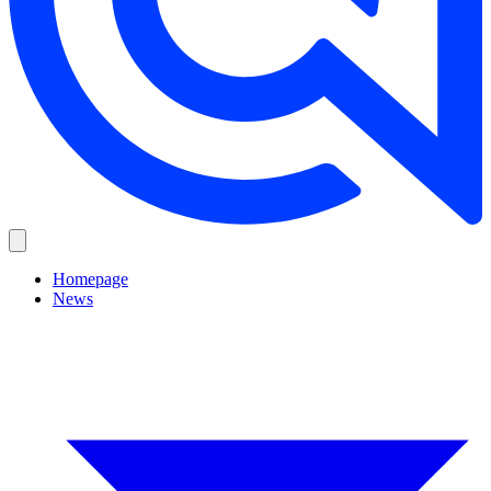
Homepage
News