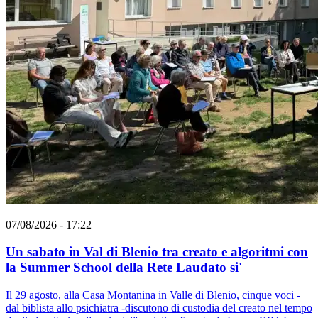
07/08/2026 - 17:22
Un sabato in Val di Blenio tra creato e algoritmi con
la Summer School della Rete Laudato si'
Il 29 agosto, alla Casa Montanina in Valle di Blenio, cinque voci -
dal biblista allo psichiatra -discutono di custodia del creato nel tempo