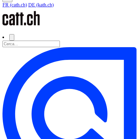
FR (cath.ch)
DE (kath.ch)