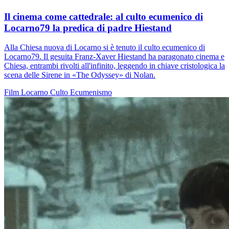
Il cinema come cattedrale: al culto ecumenico di
Locarno79 la predica di padre Hiestand
Alla Chiesa nuova di Locarno si è tenuto il culto ecumenico di
Locarno79. Il gesuita Franz-Xaver Hiestand ha paragonato cinema e
Chiesa, entrambi rivolti all'infinito, leggendo in chiave cristologica la
scena delle Sirene in «The Odyssey» di Nolan.
Film
Locarno
Culto
Ecumenismo