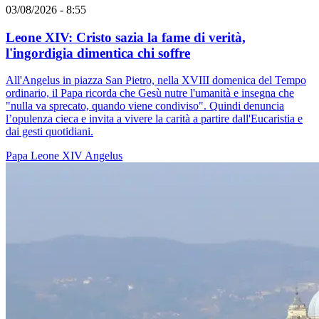
03/08/2026 - 8:55
Leone XIV: Cristo sazia la fame di verità,
l'ingordigia dimentica chi soffre
All'Angelus in piazza San Pietro, nella XVIII domenica del Tempo
ordinario, il Papa ricorda che Gesù nutre l'umanità e insegna che
"nulla va sprecato, quando viene condiviso". Quindi denuncia
l’opulenza cieca e invita a vivere la carità a partire dall'Eucaristia e
dai gesti quotidiani.
Papa Leone XIV
Angelus