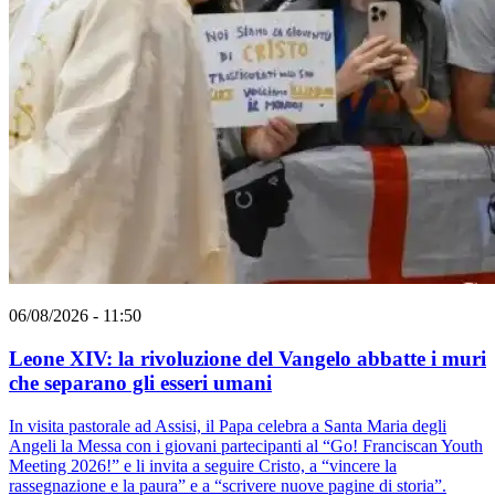
06/08/2026 - 11:50
Leone XIV: la rivoluzione del Vangelo abbatte i muri
che separano gli esseri umani
In visita pastorale ad Assisi, il Papa celebra a Santa Maria degli
Angeli la Messa con i giovani partecipanti al “Go! Franciscan Youth
Meeting 2026!” e li invita a seguire Cristo, a “vincere la
rassegnazione e la paura” e a “scrivere nuove pagine di storia”.