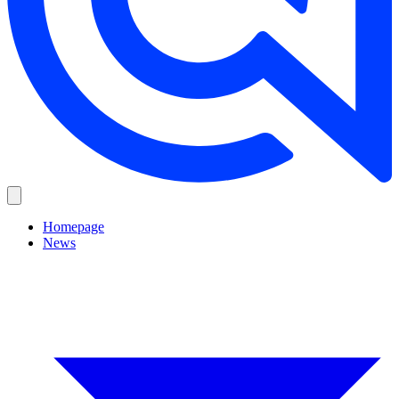
Homepage
News