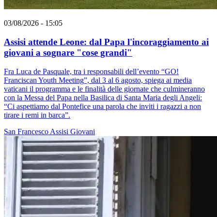
03/08/2026 - 15:05
Assisi attende Leone: dal Papa l'incoraggiamento ai
giovani a sognare "cose grandi"
Fra Luca de Pasquale, tra i responsabili dell’evento “GO!
Franciscan Youth Meeting”, dal 3 al 6 agosto, spiega ai media
vaticani il programma e le finalità delle giornate che culmineranno
con la Messa del Papa nella Basilica di Santa Maria degli Angeli:
“Ci aspettiamo dal Pontefice una parola che inviti i ragazzi a non
tirare i remi in barca”.
San Francesco
Assisi
Giovani