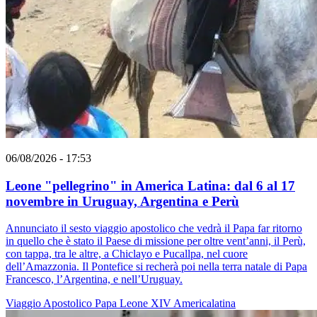
06/08/2026 - 17:53
Leone "pellegrino" in America Latina: dal 6 al 17
novembre in Uruguay, Argentina e Perù
Annunciato il sesto viaggio apostolico che vedrà il Papa far ritorno
in quello che è stato il Paese di missione per oltre vent’anni, il Perù,
con tappa, tra le altre, a Chiclayo e Pucallpa, nel cuore
dell’Amazzonia. Il Pontefice si recherà poi nella terra natale di Papa
Francesco, l’Argentina, e nell’Uruguay.
Viaggio Apostolico
Papa Leone XIV
Americalatina