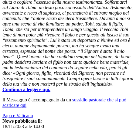
aiuta a cogliere l’essenza della nostra testimonianza. Soffermarci
sul Libro di Tobia, un testo poco conosciuto dell’Antico Testamento,
avvincente e ricco di sapienza, ci permetterà di entrare meglio nel
contenuto che l’autore sacro desidera trasmettere. Davanti a noi si
apre una scena di vita familiare: un padre, Tobi, saluta il figlio,
Tobia, che sta per intraprendere un lungo viaggio. Il vecchio Tobi
teme di non poter più rivedere il figlio e per questo gli lascia il suo
“testamento spirituale”. Lui è stato un deportato a Ninive ed ora è
cieco, dunque doppiamente povero, ma ha sempre avuto una
certezza, espressa dal nome che porta: “il Signore è stato il mio
bene”. Quest’uomo, che ha confidato sempre nel Signore, da buon
padre desidera lasciare al figlio non tanto qualche bene materiale,
ma la testimonianza del cammino da seguire nella vita, perciò gli
dice: «Ogni giorno, figlio, ricordati del Signore; non peccare né
trasgredire i suoi comandamenti. Compi opere buone in tutti i giorni
della tua vita e non metterti per la strada dell’ingiustizia»
.
Continua a leggere qui.
Il Messaggio è accompagnato da un
sussidio pastorale che si può
scaricare qui
Papa e Vaticano
News pubblicata il:
18/11/2023 alle 14:00