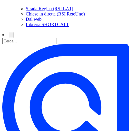
Strada Regina (RSI LA1)
Chiese in diretta (RSI ReteUno)
Dal web
Libreria SHORTCATT