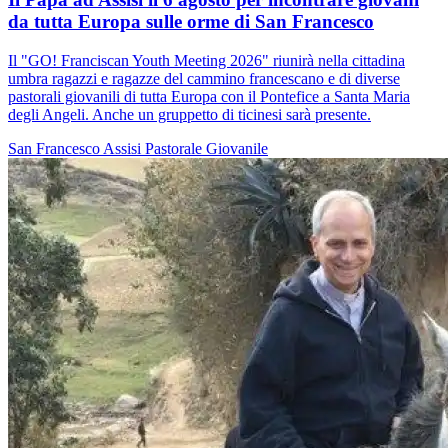
da tutta Europa sulle orme di San Francesco
Il "GO! Franciscan Youth Meeting 2026" riunirà nella cittadina
umbra ragazzi e ragazze del cammino francescano e di diverse
pastorali giovanili di tutta Europa con il Pontefice a Santa Maria
degli Angeli. Anche un gruppetto di ticinesi sarà presente.
San Francesco
Assisi
Pastorale Giovanile