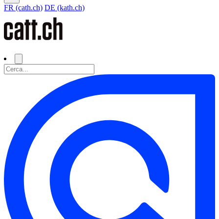
FR (cath.ch)
DE (kath.ch)