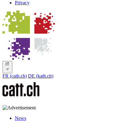
Privacy
IT
FR (cath.ch)
DE (kath.ch)
News