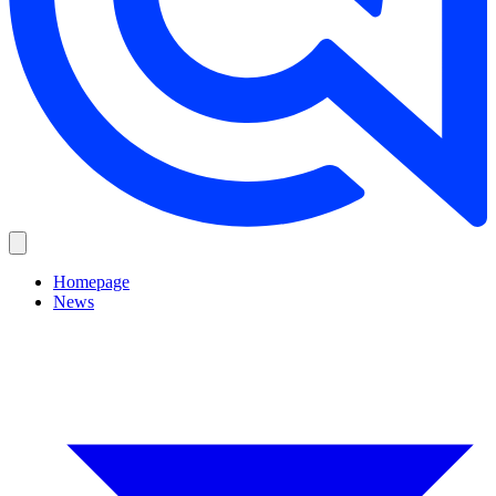
Homepage
News