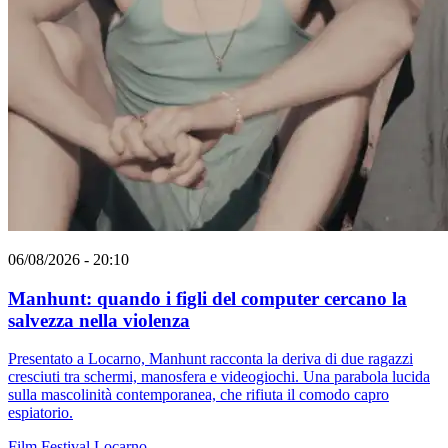
06/08/2026 - 20:10
Manhunt: quando i figli del computer cercano la
salvezza nella violenza
Presentato a Locarno, Manhunt racconta la deriva di due ragazzi
cresciuti tra schermi, manosfera e videogiochi. Una parabola lucida
sulla mascolinità contemporanea, che rifiuta il comodo capro
espiatorio.
Film
Festival
Locarno