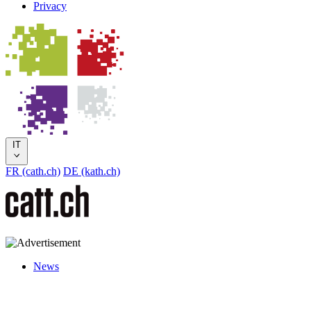
Privacy
IT
FR (cath.ch)
DE (kath.ch)
News