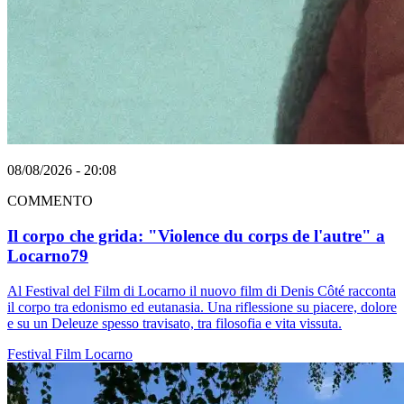
08/08/2026 - 20:08
COMMENTO
Il corpo che grida: "Violence du corps de l'autre" a
Locarno79
Al Festival del Film di Locarno il nuovo film di Denis Côté racconta
il corpo tra edonismo ed eutanasia. Una riflessione su piacere, dolore
e su un Deleuze spesso travisato, tra filosofia e vita vissuta.
Festival
Film
Locarno