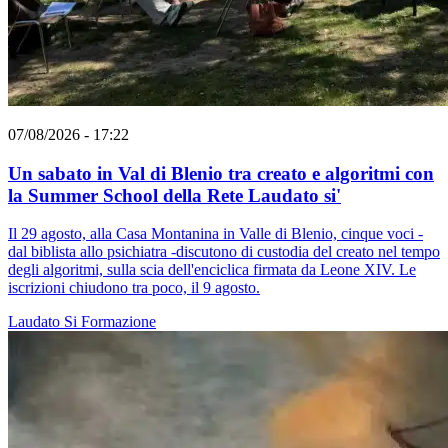
07/08/2026 - 17:22
Un sabato in Val di Blenio tra creato e algoritmi con
la Summer School della Rete Laudato si'
Il 29 agosto, alla Casa Montanina in Valle di Blenio, cinque voci -
dal biblista allo psichiatra -discutono di custodia del creato nel tempo
degli algoritmi, sulla scia dell'enciclica firmata da Leone XIV. Le
iscrizioni chiudono tra poco, il 9 agosto.
Laudato Si
Formazione