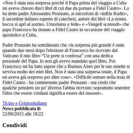
«Non è stata una sorpresa perché il Papa prima del viaggio a Cuba
mi aveva chiesto dieci libri di cui due da portare a Fidel Castro». Lo
ha detto padre Alessandro Pronzato, ai microfoni di «inBlu Radio»,
il sacerdote italiano esperto di catechesi, autore dei libri «La nostra
bocca si aprì al sorriso. Umorismo e fede» e «Vangeli scomodi» che
papa Francesco ha donato a Fidel Castro in occasione del viaggio
apostolico a Cuba.
Padre Pronzato ha sottolineato che «la sorpresa più grande è stata
quando due mesi dopo l'elezione di Francesco ho ricevuto dal
Vaticano il mio libro “Un prete si confessa” con una dedica
personale del Papa. Io non gli avevo mandato quel libro. Poi
Francesco mi ha fatto sapere che a Buenos Aires per le sue omelie si
serviva molto dei miei libri. Non è stata una sorpresa totale, il Papa
mi aveva già sorpreso per altre cose». «Difficile entrare nella testa di
Fidel Castro - ha commentato padre Pronzato - ma credo che
qualche pensiero un po' diverso l'abbia ricevuto: soprattutto smentire
l'idea che essere cristiani significa essere dei musoni».
Ticino e Grigionitaliano
News pubblicata il:
22/09/2015 alle 18:22
Condividi