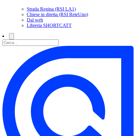
Strada Regina (RSI LA1)
Chiese in diretta (RSI ReteUno)
Dal web
Libreria SHORTCATT