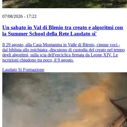
07/08/2026 - 17:22
Un sabato in Val di Blenio tra creato e algoritmi con
la Summer School della Rete Laudato si'
Il 29 agosto, alla Casa Montanina in Valle di Blenio, cinque voci -
dal biblista allo psichiatra -discutono di custodia del creato nel tempo
degli algoritmi, sulla scia dell'enciclica firmata da Leone XIV. Le
iscrizioni chiudono tra poco, il 9 agosto.
Laudato Si
Formazione