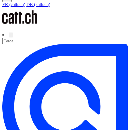
FR (cath.ch)
DE (kath.ch)