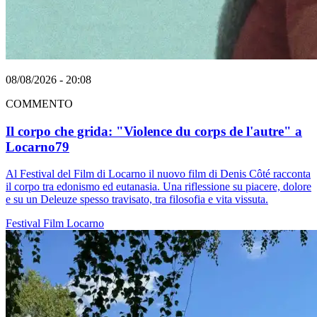
08/08/2026 - 20:08
COMMENTO
Il corpo che grida: "Violence du corps de l'autre" a
Locarno79
Al Festival del Film di Locarno il nuovo film di Denis Côté racconta
il corpo tra edonismo ed eutanasia. Una riflessione su piacere, dolore
e su un Deleuze spesso travisato, tra filosofia e vita vissuta.
Festival
Film
Locarno