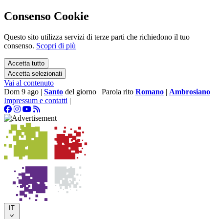
Consenso Cookie
Questo sito utilizza servizi di terze parti che richiedono il tuo
consenso.
Scopri di più
Accetta tutto
Accetta selezionati
Vai al contenuto
Dom 9 ago
|
Santo
del giorno
|
Parola rito
Romano
|
Ambrosiano
Impressum e contatti
|
IT