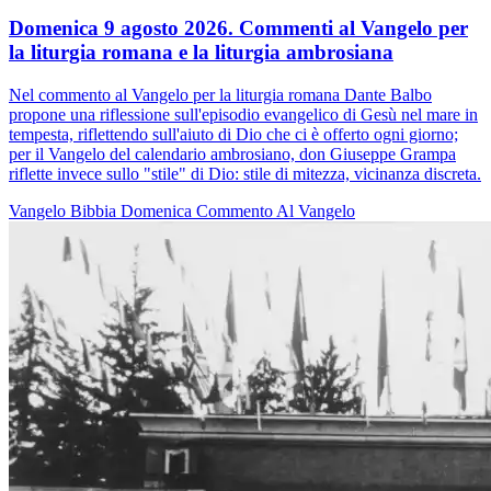
Domenica 9 agosto 2026. Commenti al Vangelo per
la liturgia romana e la liturgia ambrosiana
Nel commento al Vangelo per la liturgia romana Dante Balbo
propone una riflessione sull'episodio evangelico di Gesù nel mare in
tempesta, riflettendo sull'aiuto di Dio che ci è offerto ogni giorno;
per il Vangelo del calendario ambrosiano, don Giuseppe Grampa
riflette invece sullo "stile" di Dio: stile di mitezza, vicinanza discreta.
Vangelo
Bibbia
Domenica
Commento Al Vangelo