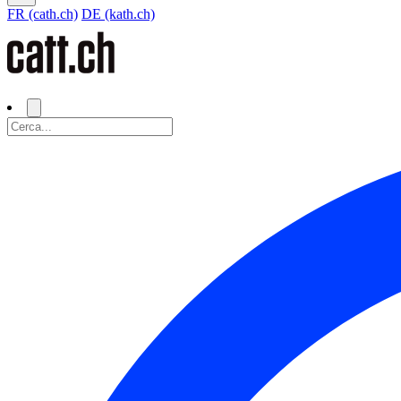
FR (cath.ch)
DE (kath.ch)