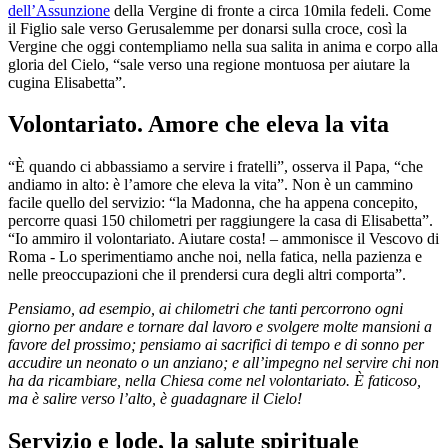
dell’Assunzione
della Vergine di fronte a circa 10mila fedeli. Come
il Figlio sale verso Gerusalemme per donarsi sulla croce, così la
Vergine che oggi contempliamo nella sua salita in anima e corpo alla
gloria del Cielo, “sale verso una regione montuosa per aiutare la
cugina Elisabetta”.
Volontariato. Amore che eleva la vita
“È quando ci abbassiamo a servire i fratelli”, osserva il Papa, “che
andiamo in alto: è l’amore che eleva la vita”. Non è un cammino
facile quello del servizio: “la Madonna, che ha appena concepito,
percorre quasi 150 chilometri per raggiungere la casa di Elisabetta”.
“Io ammiro il volontariato. Aiutare costa! – ammonisce il Vescovo di
Roma - Lo sperimentiamo anche noi, nella fatica, nella pazienza e
nelle preoccupazioni che il prendersi cura degli altri comporta”.
Pensiamo, ad esempio, ai chilometri che tanti percorrono ogni
giorno per andare e tornare dal lavoro e svolgere molte mansioni a
favore del prossimo; pensiamo ai sacrifici di tempo e di sonno per
accudire un neonato o un anziano; e all’impegno nel servire chi non
ha da ricambiare, nella Chiesa come nel volontariato. È faticoso,
ma è salire verso l’alto, è guadagnare il Cielo!
Servizio e lode, la salute spirituale