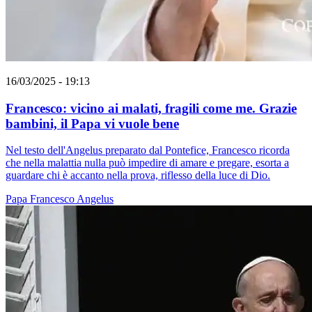
16/03/2025 - 19:13
Francesco: vicino ai malati, fragili come me. Grazie
bambini, il Papa vi vuole bene
Nel testo dell'Angelus preparato dal Pontefice, Francesco ricorda
che nella malattia nulla può impedire di amare e pregare, esorta a
guardare chi è accanto nella prova, riflesso della luce di Dio.
Papa Francesco
Angelus