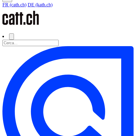
FR (cath.ch)
DE (kath.ch)