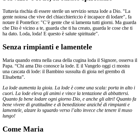
Tuttavia rischia di essere sterile un servizio senza lode a Dio. "La
gente noiosa che vive del chiacchiericcio è incapace di lodare", fa
notare il Pontefice: "C’è gente che si lamenta tutti giorni. Ma guarda
che Dio è vicino a te, guarda che ti ha creato, guarda le cose che ti
ha dato. Loda, loda! E questo è salute spirituale".
Senza rimpianti e lamentele
Maria quando entra nella casa della cugina loda il Signore, osserva il
Papa. “Chi ama Dio conosce la lode. E il Vangelo oggi ci mostra
una cascata di lode: il Bambino sussulta di gioia nel grembo di
Elisabetta”.
La lode aumenta la gioia. La lode è come una scala: porta in alto i
cuori. La lode eleva gli animi e vince la tentazione di abbattersi.
Quanto fa bene lodare ogni giorno Dio, e anche gli altri! Quanto fa
bene vivere di gratitudine e di benedizione anziché di rimpianti e
lamentele, alzare lo sguardo verso l’alto invece che tenere il muso
lungo!
Come Maria