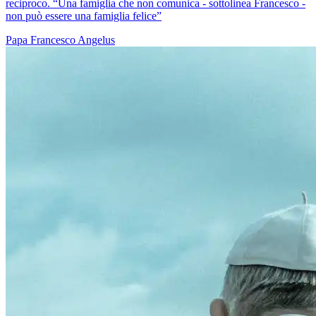
reciproco. “Una famiglia che non comunica - sottolinea Francesco -
non può essere una famiglia felice”
Papa Francesco
Angelus