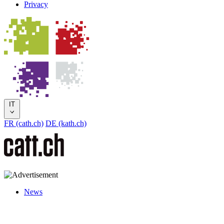
Privacy
IT
FR (cath.ch)
DE (kath.ch)
News