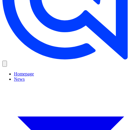
Homepage
News