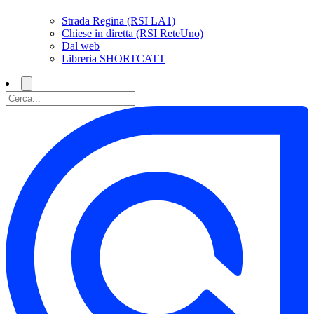
Strada Regina (RSI LA1)
Chiese in diretta (RSI ReteUno)
Dal web
Libreria SHORTCATT