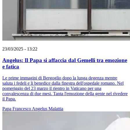
23/03/2025 - 13:22
Angelus: Il Papa si affaccia dal Gemelli tra emozione
e fatica
Le prime immagini di Bergoglio dopo la lunga degenza mentre
saluta i fedeli e li benedice dalla finestra dell'ospedale romano. Nel
pomeriggio del 23 marzo il rientro in Vaticano per una
convalescenza di due mesi. Tanta l'emozione della gente nel rivedere
il Papa.
Papa Francesco
Angelus
Malattia