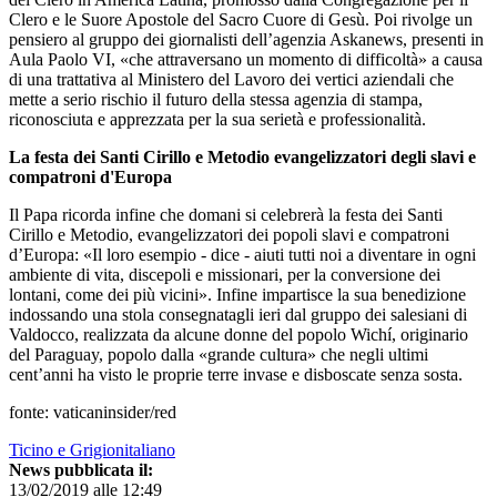
Clero e le Suore Apostole del Sacro Cuore di Gesù. Poi rivolge un
pensiero al gruppo dei giornalisti dell’agenzia Askanews, presenti in
Aula Paolo VI, «che attraversano un momento di difficoltà» a causa
di una trattativa al Ministero del Lavoro dei vertici aziendali che
mette a serio rischio il futuro della stessa agenzia di stampa,
riconosciuta e apprezzata per la sua serietà e professionalità.
La festa dei Santi Cirillo e Metodio evangelizzatori degli slavi e
compatroni d'Europa
Il Papa ricorda infine che domani si celebrerà la festa dei Santi
Cirillo e Metodio, evangelizzatori dei popoli slavi e compatroni
d’Europa: «Il loro esempio - dice - aiuti tutti noi a diventare in ogni
ambiente di vita, discepoli e missionari, per la conversione dei
lontani, come dei più vicini». Infine impartisce la sua benedizione
indossando una stola consegnatagli ieri dal gruppo dei salesiani di
Valdocco, realizzata da alcune donne del popolo Wichí, originario
del Paraguay, popolo dalla «grande cultura» che negli ultimi
cent’anni ha visto le proprie terre invase e disboscate senza sosta.
fonte: vaticaninsider/red
Ticino e Grigionitaliano
News pubblicata il:
13/02/2019 alle 12:49