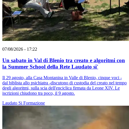
07/08/2026 - 17:22
Un sabato in Val di Blenio tra creato e algoritmi con
la Summer School della Rete Laudato si'
Il 29 agosto, alla Casa Montanina in Valle di Blenio, cinque voci -
dal biblista allo psichiatra -discutono di custodia del creato nel tempo
degli algoritmi, sulla scia dell'enciclica firmata da Leone XIV. Le
iscrizioni chiudono tra poco, il 9 agosto.
Laudato Si
Formazione