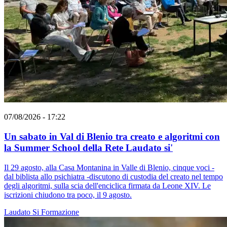
07/08/2026 - 17:22
Un sabato in Val di Blenio tra creato e algoritmi con
la Summer School della Rete Laudato si'
Il 29 agosto, alla Casa Montanina in Valle di Blenio, cinque voci -
dal biblista allo psichiatra -discutono di custodia del creato nel tempo
degli algoritmi, sulla scia dell'enciclica firmata da Leone XIV. Le
iscrizioni chiudono tra poco, il 9 agosto.
Laudato Si
Formazione