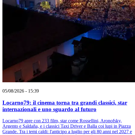
05/08/2026 - 15:39
Locarno79: il cinema torna tra grandi classici, star
internazionali e uno sguardo al futuro
Locarno79 apre con 233 film, star come Rossellini, Aronofsky,
Argento e Saldaña, e i classici Taxi Driver e Balla coi lupi in Piazza
Grande. Tra i temi caldi: l'anticipo a luglio per gli 80 anni nel 2027 e