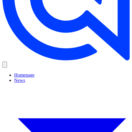
Homepage
News