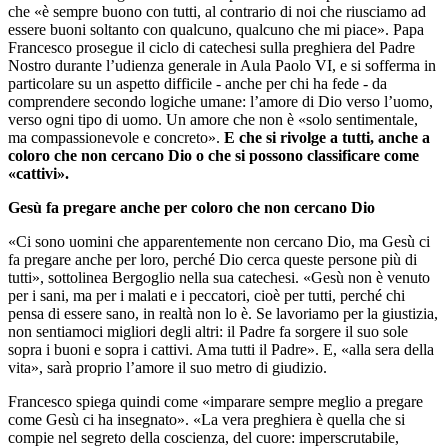
che «è sempre buono con tutti, al contrario di noi che riusciamo ad
essere buoni soltanto con qualcuno, qualcuno che mi piace». Papa
Francesco prosegue il ciclo di catechesi sulla preghiera del Padre
Nostro durante l’udienza generale in Aula Paolo VI, e si sofferma in
particolare su un aspetto difficile - anche per chi ha fede - da
comprendere secondo logiche umane: l’amore di Dio verso l’uomo,
verso ogni tipo di uomo. Un amore che non è «solo sentimentale,
ma compassionevole e concreto».
E che si rivolge a tutti, anche a
coloro che non cercano Dio o che si possono classificare come
«cattivi».
Gesù fa pregare anche per coloro che non cercano Dio
«Ci sono uomini che apparentemente non cercano Dio, ma Gesù ci
fa pregare anche per loro, perché Dio cerca queste persone più di
tutti», sottolinea Bergoglio nella sua catechesi. «Gesù non è venuto
per i sani, ma per i malati e i peccatori, cioè per tutti, perché chi
pensa di essere sano, in realtà non lo è. Se lavoriamo per la giustizia,
non sentiamoci migliori degli altri: il Padre fa sorgere il suo sole
sopra i buoni e sopra i cattivi. Ama tutti il Padre». E, «alla sera della
vita», sarà proprio l’amore il suo metro di giudizio.
Francesco spiega quindi come «imparare sempre meglio a pregare
come Gesù ci ha insegnato». «La vera preghiera è quella che si
compie nel segreto della coscienza, del cuore: imperscrutabile,