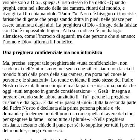
visibile solo a Dio», spiega. Cristo stesso lo ha detto: «Quando
preghi, entra nel silenzio della tua camera, ritirati dal mondo, e
rivolgiti a Dio chiamandolo “Padre!”». Non c’è bisogno di ipocrisie
farisaiche di gente che prega stando dritta in piedi nelle piazze per
essere ammirata dagli altri. La preghiera di Dio «rifugge dalla falsità:
con Dio è impossibile fingere. Alla sua radice c’è un dialogo
silenzioso, come l’incrocio di sguardi tra due persone che si amano:
l’uomo e Dio», afferma il Pontefice.
Una preghiera confidenziale ma non intimistica
Ma, precisa, seppur tale preghiera sia «tutta confidenziale», non
scade mai nell’«intimismo», nel senso che «il cristiano non lascia il
mondo fuori dalla porta della sua camera, ma porta nel cuore le
persone e le situazioni». Lo rende evidente il testo stesso del Padre
Nostro dove infatti non compare mai la parola «io» - una parola che
oggi «tutti tengono in grande considerazione» -; Gesù «insegna a
pregare avendo sulle labbra anzitutto il “Tu”, perché la preghiera
cristiana è dialogo». E dal «tu» passa al «noi»: tutta la seconda parte
del Padre Nostro è declinata alla prima persona plurale e «le
domande più elementari dell’uomo – come quella di avere del cibo
per spegnere la fame – sono tutte al plurale». «Nella preghiera
cristiana, nessuno chiede il pane per sé: lo supplica per tutti i poveri
del mondo», spiega Francesco.