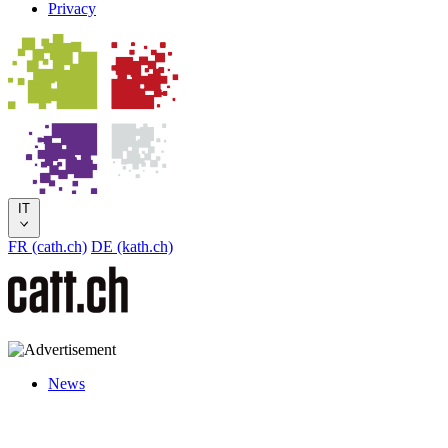
Privacy
IT
FR (cath.ch)
DE (kath.ch)
News