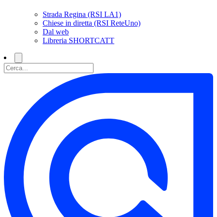
Strada Regina (RSI LA1)
Chiese in diretta (RSI ReteUno)
Dal web
Libreria SHORTCATT