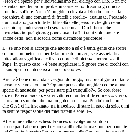
«Non c’è spazio per l’individualismo nel dialogo con Dio. Non c’è
ostentazione dei propri problemi come se noi fossimo gli unici al
mondo a soffrire. Non c’è preghiera elevata a Dio che non sia la
preghiera di una comunità di fratelli e sorelle», aggiunge. Pregando
«un cristiano porta tutte le difficoltà delle persone che gli vivono
accanto: quando scende la sera, racconta a Dio i dolori che ha
incrociato in quel giorno; pone davanti a Lui tanti volti, amici e
anche ostili; non li scaccia come distrazioni pericolose».
E «se uno non si accorge che attorno a sé c’è tanta gente che soffre,
se non si impietosisce per le lacrime dei poveri, se è assuefatto a
tutto, allora significa che il suo cuore è di pietra», ammonisce il
Papa. In questo caso, «è bene supplicare il Signore che ci tocchi con
il suo Spirito e intenerisca il nostro cuore».
Anche è bene domandarsi: «Quando prego, mi apro al grido di tante
persone vicine e lontane? Oppure penso alla preghiera come a una
specie di anestesia, per poter stare più tranquillo?». Se così fosse,
dice il Papa a braccio, «sarei vittima di un terribile equivoco. Certo,
la mia non sarebbe più una preghiera cristiana. Perché quel “noi”,
che Gesù ci ha insegnato, mi impedisce di stare in pace da solo, e mi
fa sentire responsabile dei miei fratelli e sorelle».
Al termine della catechesi, Francesco rivolge un saluto ai
partecipanti al corso per i responsabili della formazione permanente
del Clero in America Latina, promosso dalla Congregazione per il