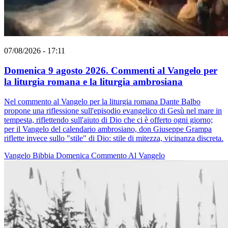
07/08/2026 - 17:11
Domenica 9 agosto 2026. Commenti al Vangelo per
la liturgia romana e la liturgia ambrosiana
Nel commento al Vangelo per la liturgia romana Dante Balbo
propone una riflessione sull'episodio evangelico di Gesù nel mare in
tempesta, riflettendo sull'aiuto di Dio che ci è offerto ogni giorno;
per il Vangelo del calendario ambrosiano, don Giuseppe Grampa
riflette invece sullo "stile" di Dio: stile di mitezza, vicinanza discreta.
Vangelo
Bibbia
Domenica
Commento Al Vangelo