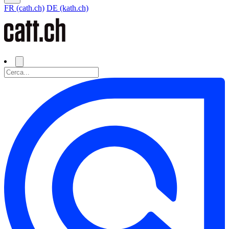
FR (cath.ch)
DE (kath.ch)