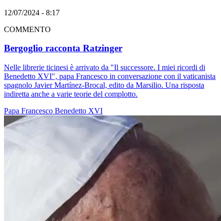
12/07/2024 - 8:17
COMMENTO
Bergoglio racconta Ratzinger
Nelle librerie ticinesi è arrivato da "Il successore. I miei ricordi di
Benedetto XVI", papa Francesco in conversazione con il vaticanista
spagnolo Javier Martínez-Brocal, edito da Marsilio. Una risposta
indiretta anche a varie teorie del complotto.
Papa Francesco
Benedetto XVI