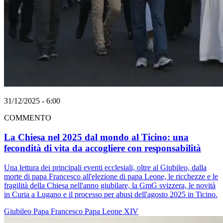
31/12/2025 - 6:00
COMMENTO
La Chiesa nel 2025 dal mondo al Ticino: una
fecondità di vita da accogliere con responsabilità
Una lettura dei principali eventi ecclesiali, oltre al Giubileo, dalla
morte di papa Francesco all'elezione di papa Leone, le ricchezze e le
fragilità della Chiesa nell'anno giubilare, la GmG svizzera, le novità
in Curia a Lugano e il processo per abusi dell'agosto 2025 in Ticino.
Giubileo
Papa Francesco
Papa Leone XIV