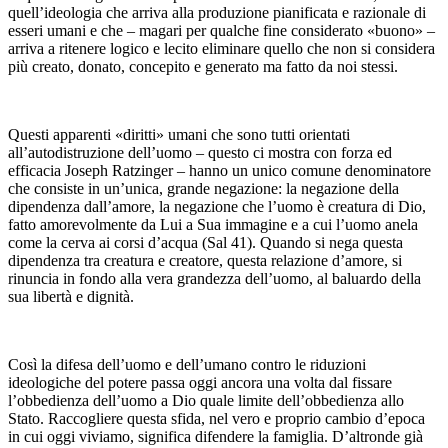
quell’ideologia che arriva alla produzione pianificata e razionale di
esseri umani e che – magari per qualche fine considerato «buono» –
arriva a ritenere logico e lecito eliminare quello che non si considera
più creato, donato, concepito e generato ma fatto da noi stessi.
Questi apparenti «diritti» umani che sono tutti orientati
all’autodistruzione dell’uomo – questo ci mostra con forza ed
efficacia Joseph Ratzinger – hanno un unico comune denominatore
che consiste in un’unica, grande negazione: la negazione della
dipendenza dall’amore, la negazione che l’uomo è creatura di Dio,
fatto amorevolmente da Lui a Sua immagine e a cui l’uomo anela
come la cerva ai corsi d’acqua (Sal 41). Quando si nega questa
dipendenza tra creatura e creatore, questa relazione d’amore, si
rinuncia in fondo alla vera grandezza dell’uomo, al baluardo della
sua libertà e dignità.
Così la difesa dell’uomo e dell’umano contro le riduzioni
ideologiche del potere passa oggi ancora una volta dal fissare
l’obbedienza dell’uomo a Dio quale limite dell’obbedienza allo
Stato. Raccogliere questa sfida, nel vero e proprio cambio d’epoca
in cui oggi viviamo, significa difendere la famiglia. D’altronde già