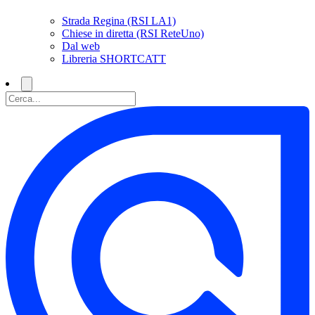
Strada Regina (RSI LA1)
Chiese in diretta (RSI ReteUno)
Dal web
Libreria SHORTCATT