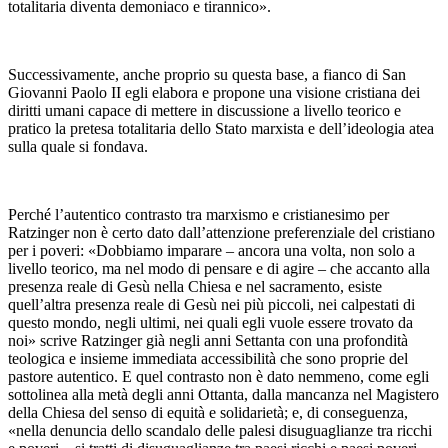
totalitaria diventa demoniaco e tirannico».
Successivamente, anche proprio su questa base, a fianco di San
Giovanni Paolo II egli elabora e propone una visione cristiana dei
diritti umani capace di mettere in discussione a livello teorico e
pratico la pretesa totalitaria dello Stato marxista e dell’ideologia atea
sulla quale si fondava.
Perché l’autentico contrasto tra marxismo e cristianesimo per
Ratzinger non è certo dato dall’attenzione preferenziale del cristiano
per i poveri: «Dobbiamo imparare – ancora una volta, non solo a
livello teorico, ma nel modo di pensare e di agire – che accanto alla
presenza reale di Gesù nella Chiesa e nel sacramento, esiste
quell’altra presenza reale di Gesù nei più piccoli, nei calpestati di
questo mondo, negli ultimi, nei quali egli vuole essere trovato da
noi» scrive Ratzinger già negli anni Settanta con una profondità
teologica e insieme immediata accessibilità che sono proprie del
pastore autentico. E quel contrasto non è dato nemmeno, come egli
sottolinea alla metà degli anni Ottanta, dalla mancanza nel Magistero
della Chiesa del senso di equità e solidarietà; e, di conseguenza,
«nella denuncia dello scandalo delle palesi disuguaglianze tra ricchi