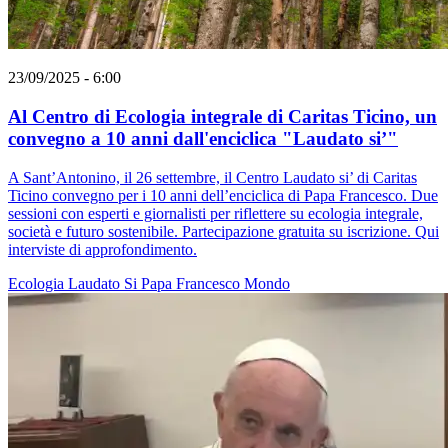
23/09/2025 - 6:00
Al Centro di Ecologia integrale di Caritas Ticino, un
convegno a 10 anni dall'enciclica "Laudato si’"
A Sant’Antonino, il 26 settembre, il Centro Laudato si’ di Caritas
Ticino convegno per i 10 anni dell’enciclica di Papa Francesco. Due
sessioni con esperti e giornalisti per riflettere su ecologia integrale,
società e futuro sostenibile. Partecipazione gratuita su iscrizione. Qui
interviste di approfondimento.
Ecologia
Laudato Si
Papa Francesco
Mondo