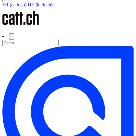
FR (cath.ch)
DE (kath.ch)