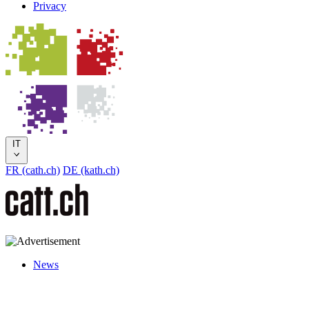
Privacy
IT
FR (cath.ch)
DE (kath.ch)
News