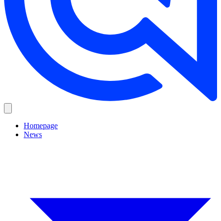
Homepage
News