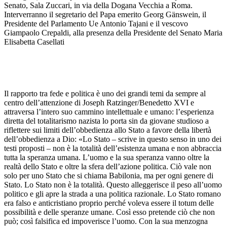
Senato, Sala Zuccari, in via della Dogana Vecchia a Roma.
Interverranno il segretario del Papa emerito Georg Gänswein, il
Presidente del Parlamento Ue Antonio Tajani e il vescovo
Giampaolo Crepaldi, alla presenza della Presidente del Senato Maria
Elisabetta Casellati
Il rapporto tra fede e politica è uno dei grandi temi da sempre al
centro dell’attenzione di Joseph Ratzinger/Benedetto XVI e
attraversa l’intero suo cammino intellettuale e umano: l’esperienza
diretta del totalitarismo nazista lo porta sin da giovane studioso a
riflettere sui limiti dell’obbedienza allo Stato a favore della libertà
dell’obbedienza a Dio: «Lo Stato – scrive in questo senso in uno dei
testi proposti – non è la totalità dell’esistenza umana e non abbraccia
tutta la speranza umana. L’uomo e la sua speranza vanno oltre la
realtà dello Stato e oltre la sfera dell’azione politica. Ciò vale non
solo per uno Stato che si chiama Babilonia, ma per ogni genere di
Stato. Lo Stato non è la totalità. Questo alleggerisce il peso all’uomo
politico e gli apre la strada a una politica razionale. Lo Stato romano
era falso e anticristiano proprio perché voleva essere il totum delle
possibilità e delle speranze umane. Così esso pretende ciò che non
può; così falsifica ed impoverisce l’uomo. Con la sua menzogna