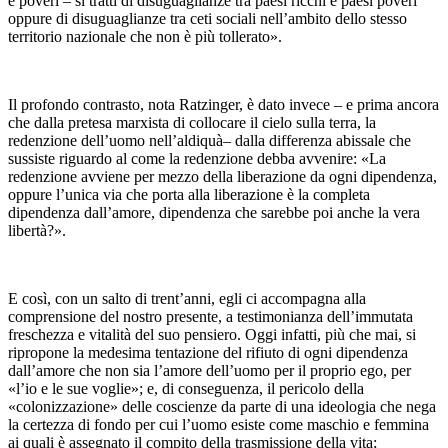
e poveri – si tratti di disuguaglianze tra paesi ricchi e paesi poveri
oppure di disuguaglianze tra ceti sociali nell’ambito dello stesso
territorio nazionale che non è più tollerato».
Il profondo contrasto, nota Ratzinger, è dato invece – e prima ancora
che dalla pretesa marxista di collocare il cielo sulla terra, la
redenzione dell’uomo nell’aldiquà– dalla differenza abissale che
sussiste riguardo al come la redenzione debba avvenire: «La
redenzione avviene per mezzo della liberazione da ogni dipendenza,
oppure l’unica via che porta alla liberazione è la completa
dipendenza dall’amore, dipendenza che sarebbe poi anche la vera
libertà?».
E così, con un salto di trent’anni, egli ci accompagna alla
comprensione del nostro presente, a testimonianza dell’immutata
freschezza e vitalità del suo pensiero. Oggi infatti, più che mai, si
ripropone la medesima tentazione del rifiuto di ogni dipendenza
dall’amore che non sia l’amore dell’uomo per il proprio ego, per
«l’io e le sue voglie»; e, di conseguenza, il pericolo della
«colonizzazione» delle coscienze da parte di una ideologia che nega
la certezza di fondo per cui l’uomo esiste come maschio e femmina
ai quali è assegnato il compito della trasmissione della vita;