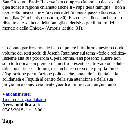
San Giovanni Paolo II aveva ben compreso la portata decisiva della
questione: a ragione chiamato anche il «Papa della famiglia», non a
caso sottolineava che «l’avvenire dell’umanità passa attraverso la
famiglia» (Familiaris consortio, 86). E su questa linea anche io ho
ribadito che «il bene della famiglia è decisivo per il futuro del
mondo e della Chiesa» (Amoris laetitia, 31).
Così sono particolarmente lieto di potere introdurre questo secondo
volume dei testi scelti di Joseph Ratzinger sul tema «fede e politica».
Insieme alla sua poderosa Opera omnia, essi possono aiutare non
solo tutti noi a comprendere il nostro presente e a trovare un solido
orientamento per il futuro, ma anche essere vera e propria fonte
d’ispirazione per un’azione politica che, ponendo la famiglia, la
solidarietà e l’equità al centro della sua attenzione e della sua
programmazione, veramente guardi al futuro con lungimiranza.
VaticanInsider
Ticino e Grigionitaliano
News pubblicata il:
07/05/2018 alle 13:00
Tags