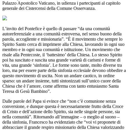
Palazzo Apostolico Vaticano, in udienza i partecipanti al capitolo
generale dei Cistercensi della Comune Osservanza.
L’invito del Pontefice è quello di passare “da una comunità
autoreferenziale a una comunità estroversa, nel senso buono della
parola, accogliente e missionaria”. “È il movimento che sempre lo
Spirito Santo cerca di imprimere alla Chiesa, lavorando in ogni suo
membro e in ogni sua comunità e istituzione. Un movimento che
risale alla Pentecoste, il ‘battesimo’ della Chiesa. Lo stesso Spirito
poi ha suscitato e suscita una grande varietà di carismi e forme di
vita, una grande ‘sinfonia’. Le forme sono tante, molto diverse tra
loro, ma per essere parte della sinfonia ecclesiale devono obbedire a
questo movimento di uscita. Non un andare caotico, in ordine
sparso: un andare insieme, tutti sintonizzati sull’unico cuore della
Chiesa che è l’amore, come afferma con tanto entusiasmo Santa
Teresa di Gesù Bambino”.
Dalle parole del Papa si evince che “non c’è comunione senza
conversione, e dunque questa è necessariamente frutto della Croce
di Cristo e dell’azione dello Spirito, sia nelle singole persone, sia
nella comunità”. Ritornando all’immagine – o meglio al suono –
della sinfonia, Francesco ha evidenziato che “voi vi proponete di
abbracciare il grande respiro missionario della Chiesa valorizzando