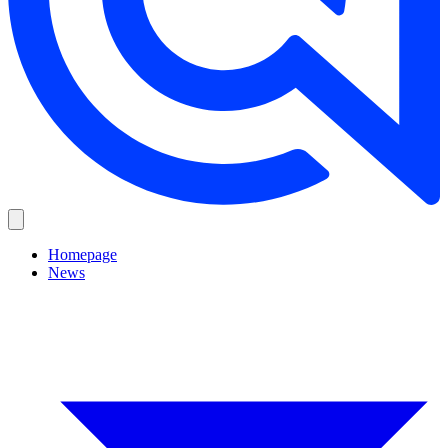
Homepage
News