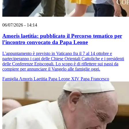
06/07/2026 - 14:14
Amoris laetitia: pubblicato il Percorso tematico per
l’incontro convocato da Papa Leone
L'appuntamento è previsto in Vaticano fra il 7 al 14 ottobre e
parteciperanno i capi delle Chiese Orientali Cattoliche e i presidenti
delle Conferenze Episcopali. Lo scopo è di riflettere sui passi da
compiere per annunciare il Vangelo alle famiglie oggi.
Famiglia
Amoris Laetitia
Papa Leone XIV
Papa Francesco