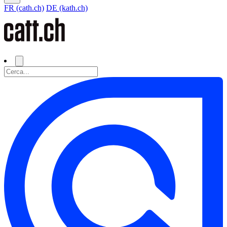
FR (cath.ch)
DE (kath.ch)