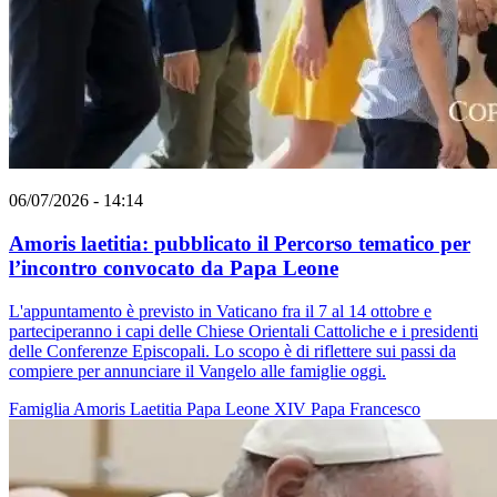
06/07/2026 - 14:14
Amoris laetitia: pubblicato il Percorso tematico per
l’incontro convocato da Papa Leone
L'appuntamento è previsto in Vaticano fra il 7 al 14 ottobre e
parteciperanno i capi delle Chiese Orientali Cattoliche e i presidenti
delle Conferenze Episcopali. Lo scopo è di riflettere sui passi da
compiere per annunciare il Vangelo alle famiglie oggi.
Famiglia
Amoris Laetitia
Papa Leone XIV
Papa Francesco