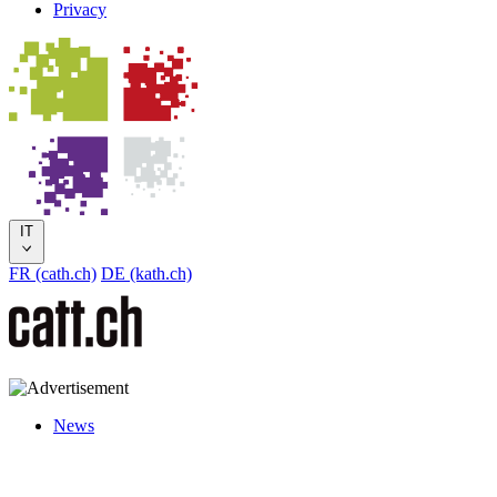
Privacy
IT
FR (cath.ch)
DE (kath.ch)
News