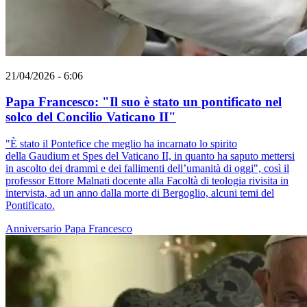
21/04/2026 - 6:06
Papa Francesco: "Il suo è stato un pontificato nel
solco del Concilio Vaticano II"
"È stato il Pontefice che meglio ha incarnato lo spirito
della Gaudium et Spes del Vaticano II, in quanto ha saputo mettersi
in ascolto dei drammi e dei fallimenti dell’umanità di oggi", così il
professor Ettore Malnati docente alla Facoltà di teologia rivisita in
intervista, ad un anno dalla morte di Bergoglio, alcuni temi del
Pontificato.
Anniversario
Papa Francesco