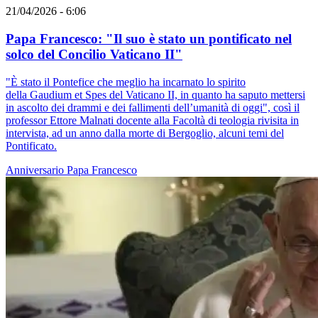
21/04/2026 - 6:06
Papa Francesco: "Il suo è stato un pontificato nel
solco del Concilio Vaticano II"
"È stato il Pontefice che meglio ha incarnato lo spirito
della Gaudium et Spes del Vaticano II, in quanto ha saputo mettersi
in ascolto dei drammi e dei fallimenti dell’umanità di oggi", così il
professor Ettore Malnati docente alla Facoltà di teologia rivisita in
intervista, ad un anno dalla morte di Bergoglio, alcuni temi del
Pontificato.
Anniversario
Papa Francesco