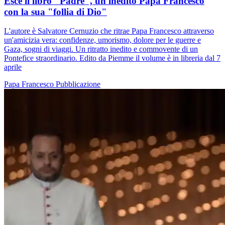
Esce il libro "Padre", un inedito Papa Francesco
con la sua "follia di Dio"
L'autore è Salvatore Cernuzio che ritrae Papa Francesco attraverso
un'amicizia vera: confidenze, umorismo, dolore per le guerre e
Gaza, sogni di viaggi. Un ritratto inedito e commovente di un
Pontefice straordinario. Edito da Piemme il volume è in libreria dal 7
aprile
Papa Francesco
Pubblicazione