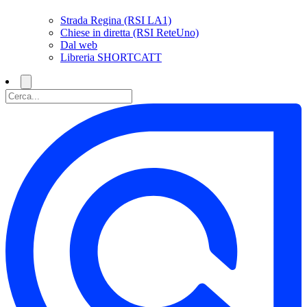
Strada Regina (RSI LA1)
Chiese in diretta (RSI ReteUno)
Dal web
Libreria SHORTCATT