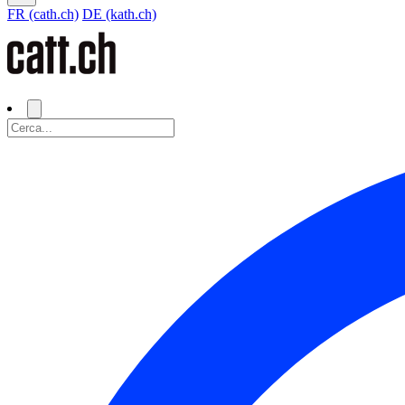
FR (cath.ch)
DE (kath.ch)