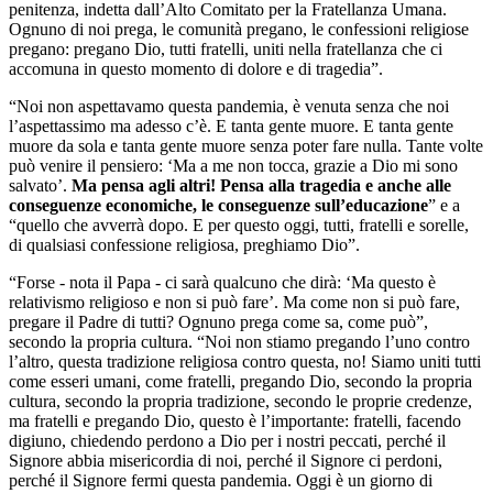
penitenza, indetta dall’Alto Comitato per la Fratellanza Umana.
Ognuno di noi prega, le comunità pregano, le confessioni religiose
pregano: pregano Dio, tutti fratelli, uniti nella fratellanza che ci
accomuna in questo momento di dolore e di tragedia”.
“Noi non aspettavamo questa pandemia, è venuta senza che noi
l’aspettassimo ma adesso c’è. E tanta gente muore. E tanta gente
muore da sola e tanta gente muore senza poter fare nulla. Tante volte
può venire il pensiero: ‘Ma a me non tocca, grazie a Dio mi sono
salvato’.
Ma pensa agli altri! Pensa alla tragedia e anche alle
conseguenze economiche, le conseguenze sull’educazione
” e a
“quello che avverrà dopo. E per questo oggi, tutti, fratelli e sorelle,
di qualsiasi confessione religiosa, preghiamo Dio”.
“Forse - nota il Papa - ci sarà qualcuno che dirà: ‘Ma questo è
relativismo religioso e non si può fare’. Ma come non si può fare,
pregare il Padre di tutti? Ognuno prega come sa, come può”,
secondo la propria cultura. “Noi non stiamo pregando l’uno contro
l’altro, questa tradizione religiosa contro questa, no! Siamo uniti tutti
come esseri umani, come fratelli, pregando Dio, secondo la propria
cultura, secondo la propria tradizione, secondo le proprie credenze,
ma fratelli e pregando Dio, questo è l’importante: fratelli, facendo
digiuno, chiedendo perdono a Dio per i nostri peccati, perché il
Signore abbia misericordia di noi, perché il Signore ci perdoni,
perché il Signore fermi questa pandemia. Oggi è un giorno di