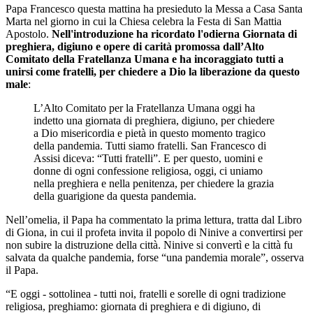
Papa Francesco questa mattina ha presieduto la Messa a Casa Santa
Marta
nel giorno in cui la Chiesa celebra la Festa di San Mattia
Apostolo.
Nell'introduzione ha ricordato l'odierna Giornata di
preghiera, digiuno e opere di carità promossa dall’Alto
Comitato della Fratellanza Umana e ha incoraggiato tutti a
unirsi come fratelli, per chiedere a Dio la liberazione da questo
male
:
L’Alto Comitato per la Fratellanza Umana oggi ha
indetto una giornata di preghiera, digiuno, per chiedere
a Dio misericordia e pietà in questo momento tragico
della pandemia. Tutti siamo fratelli. San Francesco di
Assisi diceva: “Tutti fratelli”. E per questo, uomini e
donne di ogni confessione religiosa, oggi, ci uniamo
nella preghiera e nella penitenza, per chiedere la grazia
della guarigione da questa pandemia.
Nell’omelia, il Papa ha commentato la prima lettura, tratta dal Libro
di Giona, in cui il profeta invita il popolo di Ninive a convertirsi per
non subire la distruzione della città. Ninive si convertì e la città fu
salvata da qualche pandemia, forse “una pandemia morale”, osserva
il Papa.
“E oggi - sottolinea - tutti noi, fratelli e sorelle di ogni tradizione
religiosa, preghiamo: giornata di preghiera e di digiuno, di