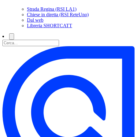
Strada Regina (RSI LA1)
Chiese in diretta (RSI ReteUno)
Dal web
Libreria SHORTCATT