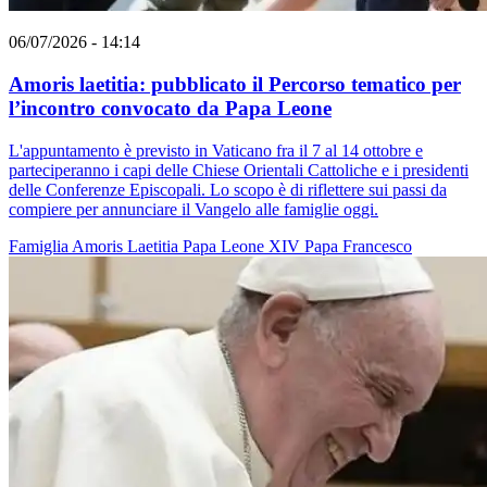
06/07/2026 - 14:14
Amoris laetitia: pubblicato il Percorso tematico per
l’incontro convocato da Papa Leone
L'appuntamento è previsto in Vaticano fra il 7 al 14 ottobre e
parteciperanno i capi delle Chiese Orientali Cattoliche e i presidenti
delle Conferenze Episcopali. Lo scopo è di riflettere sui passi da
compiere per annunciare il Vangelo alle famiglie oggi.
Famiglia
Amoris Laetitia
Papa Leone XIV
Papa Francesco