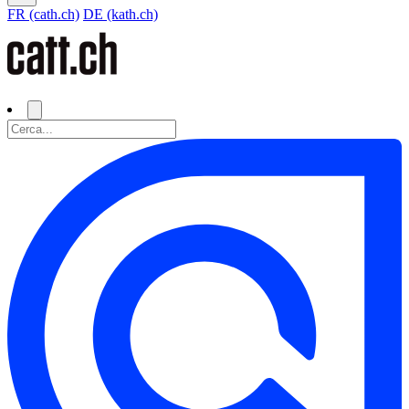
FR (cath.ch)
DE (kath.ch)