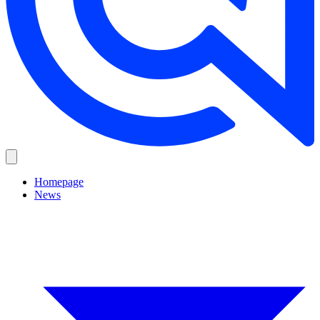
Homepage
News