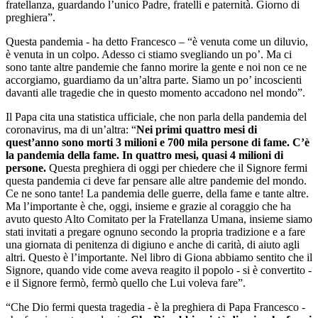
fratellanza, guardando l’unico Padre, fratelli e paternità. Giorno di
preghiera”.
Questa pandemia - ha detto Francesco – “è venuta come un diluvio,
è venuta in un colpo. Adesso ci stiamo svegliando un po’. Ma ci
sono tante altre pandemie che fanno morire la gente e noi non ce ne
accorgiamo, guardiamo da un’altra parte. Siamo un po’ incoscienti
davanti alle tragedie che in questo momento accadono nel mondo”.
Il Papa cita una statistica ufficiale, che non parla della pandemia del
coronavirus, ma di un’altra: “
Nei primi quattro mesi di
quest’anno sono morti 3 milioni e 700 mila persone di fame. C’è
la pandemia della fame. In quattro mesi, quasi 4 milioni di
persone.
Questa preghiera di oggi per chiedere che il Signore fermi
questa pandemia ci deve far pensare alle altre pandemie del mondo.
Ce ne sono tante! La pandemia delle guerre, della fame e tante altre.
Ma l’importante è che, oggi, insieme e grazie al coraggio che ha
avuto questo Alto Comitato per la Fratellanza Umana, insieme siamo
stati invitati a pregare ognuno secondo la propria tradizione e a fare
una giornata di penitenza di digiuno e anche di carità, di aiuto agli
altri. Questo è l’importante. Nel libro di Giona abbiamo sentito che il
Signore, quando vide come aveva reagito il popolo - si è convertito -
e il Signore fermò, fermò quello che Lui voleva fare”.
“Che Dio fermi questa tragedia - è la preghiera di Papa Francesco -