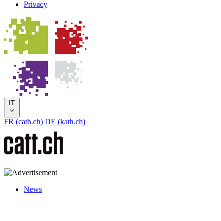
Privacy
IT
FR (cath.ch)
DE (kath.ch)
News