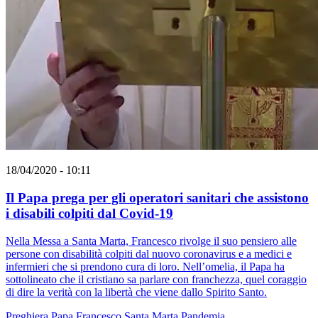
18/04/2020 - 10:11
Il Papa prega per gli operatori sanitari che assistono
i disabili colpiti dal Covid-19
Nella Messa a Santa Marta, Francesco rivolge il suo pensiero alle
persone con disabilità colpiti dal nuovo coronavirus e a medici e
infermieri che si prendono cura di loro. Nell’omelia, il Papa ha
sottolineato che il cristiano sa parlare con franchezza, quel coraggio
di dire la verità con la libertà che viene dallo Spirito Santo.
Preghiera
Papa Francesco
Santa Marta
Pandemia