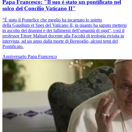
Papa Francesco: "Il suo è stato un pontificato nel
solco del Concilio Vaticano II"
"È stato il Pontefice che meglio ha incarnato lo spirito
della Gaudium et Spes del Vaticano II, in quanto ha saputo mettersi
in ascolto dei drammi e dei fallimenti dell’umanità di oggi", così il
professor Ettore Malnati docente alla Facoltà di teologia rivisita in
intervista, ad un anno dalla morte di Bergoglio, alcuni temi del
Pontificato.
Anniversario
Papa Francesco