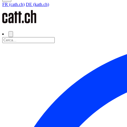
FR (cath.ch)
DE (kath.ch)