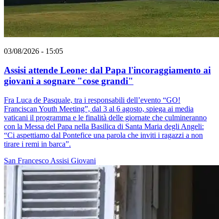
03/08/2026 - 15:05
Assisi attende Leone: dal Papa l'incoraggiamento ai
giovani a sognare "cose grandi"
Fra Luca de Pasquale, tra i responsabili dell’evento “GO!
Franciscan Youth Meeting”, dal 3 al 6 agosto, spiega ai media
vaticani il programma e le finalità delle giornate che culmineranno
con la Messa del Papa nella Basilica di Santa Maria degli Angeli:
“Ci aspettiamo dal Pontefice una parola che inviti i ragazzi a non
tirare i remi in barca”.
San Francesco
Assisi
Giovani