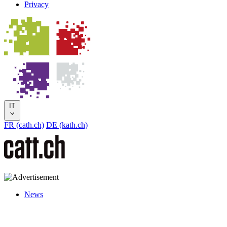
Privacy
IT
FR (cath.ch)
DE (kath.ch)
News