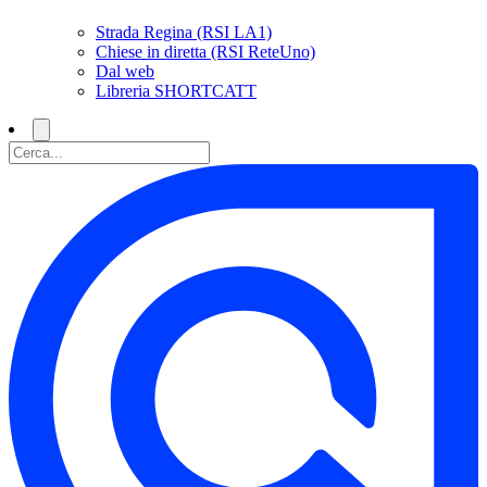
Strada Regina (RSI LA1)
Chiese in diretta (RSI ReteUno)
Dal web
Libreria SHORTCATT