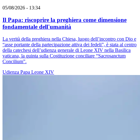
05/08/2026 - 13:34
Il Papa: riscoprire la preghiera come dimensione
fondamentale dell'umanità
La verità della preghiera nella Chiesa, luogo dell’incontro con Dio e
“asse portante della partecipazione attiva dei fedeli”, è stata al centro
della catechesi dell’udienza generale di Leone XIV nella Basilica
vaticana, la quinta sulla Costituzione conciliare “Sacrosanctum
Concilium”.
Udienza
Papa Leone XIV