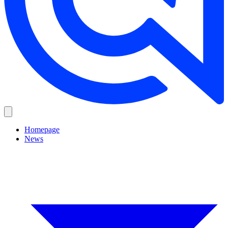
Homepage
News