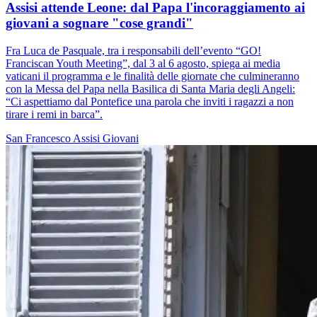
Assisi attende Leone: dal Papa l'incoraggiamento ai
giovani a sognare "cose grandi"
Fra Luca de Pasquale, tra i responsabili dell’evento “GO!
Franciscan Youth Meeting”, dal 3 al 6 agosto, spiega ai media
vaticani il programma e le finalità delle giornate che culmineranno
con la Messa del Papa nella Basilica di Santa Maria degli Angeli:
“Ci aspettiamo dal Pontefice una parola che inviti i ragazzi a non
tirare i remi in barca”.
San Francesco
Assisi
Giovani