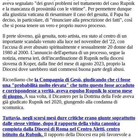
aveva segnalato "dei gravi problemi nel trattamento del caso Rupnik
e la mancanza di prossimità con le vittime". Per permettere dunque
alla giustizia vaticana di riesaminare il caso del gesuita, il Papa ha
deciso, in particolare, di "rinunciare alla prescrizione dei fatti", così
che si possa tenere un vero e proprio nuovo processo.
Il prete sloveno, già gesuita, noto artista, era stato al centro di un
importante scandalo venuto alla luce nel novembre del '22, con
l'accusa di aver abusato spiritualmente e sessualmente 20 donne dal
1980 al 2000. L'annuncio dell'apertura di un processo, segue la
notizia, emersa ieri, dell'incardinazione di Rupnik nella diocesi
slovena di Koper, dalla fine del mese di agosto 2023, proprio la
Diocesi dove sarebbero stati commessi buona parte degli abusi.
Ricordiamo che
la Compagnia di Gesù, giudicando che ci fosse
una "probabilità molto elevata" che tutto questo fosse accaduto
e corrispondesse a verità, aveva espulso Rupnik lo scorso mese
di giugno.
A sua volta, il Dicastero per la Dottrina della Fede aveva
già giudicato Rupnik nel 2020, giungendo alla condanna di
scomunica.
Tuttavia, negli scorsi mesi dure critiche erano giunte soprattutto
dalle stesse vittime, dopo il rapporto della visita canonica
compiuta dalla Diocesi di Roma nel Centro Aletti, centro
istituito da Rubnik.
Il rapporto della Diocesi era più favorevole a