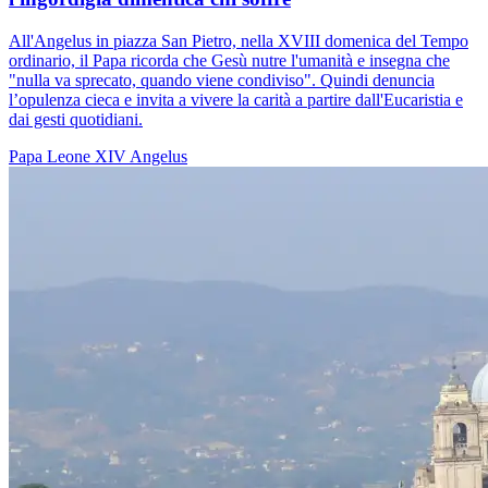
All'Angelus in piazza San Pietro, nella XVIII domenica del Tempo
ordinario, il Papa ricorda che Gesù nutre l'umanità e insegna che
"nulla va sprecato, quando viene condiviso". Quindi denuncia
l’opulenza cieca e invita a vivere la carità a partire dall'Eucaristia e
dai gesti quotidiani.
Papa Leone XIV
Angelus