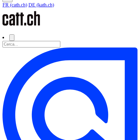
FR (cath.ch)
DE (kath.ch)