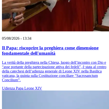
05/08/2026 - 13:34
Il Papa: riscoprire la preghiera come dimensione
fondamentale dell'umanità
La verità della preghiera nella Chiesa, luogo dell’incontro con Dio e
“asse portante della partecipazione attiva dei fedeli”, è stata al centro
della catechesi dell’udienza generale di Leone XIV nella Basilica
vaticana, la quinta sulla Costituzione conciliare “Sacrosanctum
Concilium”.
Udienza
Papa Leone XIV