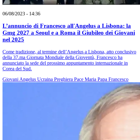
06/08/2023 - 14:36
L’annuncio di Francesco all'Angelus a Lisbona: la
Gmg 2027 a Seoul e a Roma il Giubileo dei Giovani
nel 2025
Come tradizione, al termine dell’Angelus a Lisbona, atto conclusivo
della 37.ma Giornata Mondiale della Gioventù, Francesco ha
annunciato la sede del prossimo appuntamento internazionale in
Corea del Sud.
Giovani
Angelus
Ucraina
Preghiera
Pace
Maria
Papa Francesco