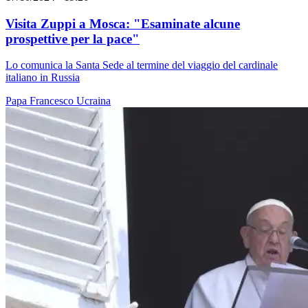
Visita Zuppi a Mosca: "Esaminate alcune
prospettive per la pace"
Lo comunica la Santa Sede al termine del viaggio del cardinale
italiano in Russia
Papa Francesco
Ucraina