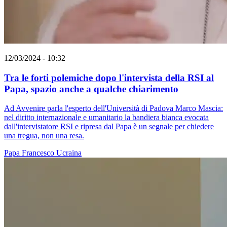
12/03/2024 - 10:32
Tra le forti polemiche dopo l'intervista della RSI al
Papa, spazio anche a qualche chiarimento
Ad Avvenire parla l'esperto dell'Università di Padova Marco Mascia:
nel diritto internazionale e umanitario la bandiera bianca evocata
dall'intervistatore RSI e ripresa dal Papa è un segnale per chiedere
una tregua, non una resa.
Papa Francesco
Ucraina