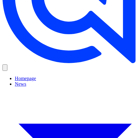
Homepage
News