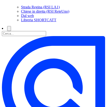
Strada Regina (RSI LA1)
Chiese in diretta (RSI ReteUno)
Dal web
Libreria SHORTCATT