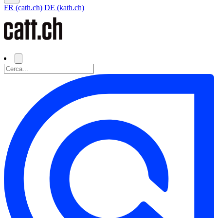
FR (cath.ch)
DE (kath.ch)