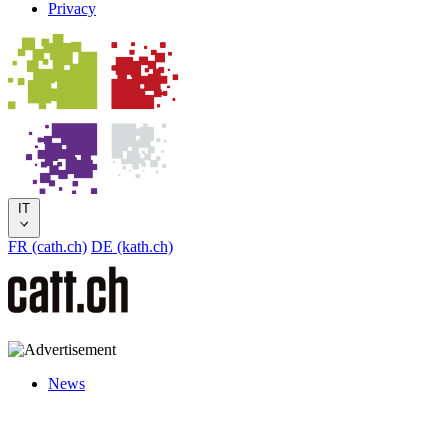
Privacy
IT
FR (cath.ch)
DE (kath.ch)
News