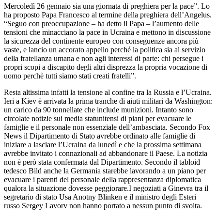
Mercoledì 26 gennaio sia una giornata di preghiera per la pace”. Lo
ha proposto Papa Francesco al termine della preghiera dell’Angelus.
“Seguo con preoccupazione – ha detto il Papa – l’aumento delle
tensioni che minacciano la pace in Ucraina e mettono in discussione
la sicurezza del continente europeo con conseguenze ancora più
vaste, e lancio un accorato appello perché la politica sia al servizio
della fratellanza umana e non agli interessi di parte: chi persegue i
propri scopi a discapito degli altri disprezza la propria vocazione di
uomo perchè tutti siamo stati creati fratelli”.
Resta altissima infatti la tensione al confine tra la Russia e l’Ucraina.
Ieri a Kiev è arrivata la prima tranche di aiuti militari da Washington:
un carico da 90 tonnellate che include munizioni. Intanto sono
circolate notizie sui media statunitensi di piani per evacuare le
famiglie e il personale non essenziale dell’ambasciata. Secondo Fox
News il Dipartimento di Stato avrebbe ordinato alle famiglie di
iniziare a lasciare l’Ucraina da lunedì e che la prossima settimana
avrebbe invitato i connazionali ad abbandonare il Paese. La notizia
non è però stata confermata dal Dipartimento. Secondo il tabloid
tedesco Bild anche la Germania starebbe lavorando a un piano per
evacuare i parenti del personale della rappresentanza diplomatica
qualora la situazione dovesse peggiorare.I negoziati a Ginevra tra il
segretario di stato Usa Anotny Blinken e il ministro degli Esteri
russo Sergey Lavorv non hanno portato a nessun punto di svolta.