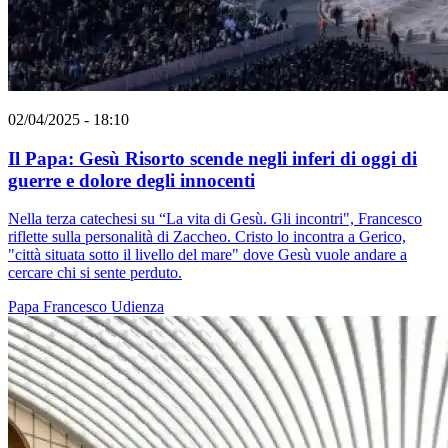
02/04/2025 - 18:10
Il Papa: Gesù Risorto scende negli inferi di oggi di
guerre e dolore degli innocenti
Nella terza catechesi su “La vita di Gesù. Gli incontri", Francesco
riflette sulla personalità di Zaccheo. Cristo lo incontra a Gerico,
"città situata sotto il livello del mare" dove Gesù vuole andare a
cercare chi si sente perduto.
Papa Francesco
Udienza