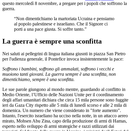
questo mercoledì 8 novembre, a pregare per i popoli che soffrono la
guerra.
“Non dimentichiamo la martoriata Ucraina e pensiamo
al popolo palestinese e israeliano. Che il Signore ci
porti a una pace giusta. Si soffre tanto.”
La guerra è sempre una sconfitta
Nei saluti ai pellegrini di lingua italiana giusnti in piazza San Pietro
per l'udienza generale, il Pontefice invoca insistentemente la pace:
Soffrono i bambini, soffrono gli ammalati, soffrono i vecchi e
muoiono tanti giovani. La guerra sempre è una sconfitta, non
dimentichiamo, sempre è una sconfitta.
Le sue parole giungono al mondo mentre, guardando al conflitto in
Medio Oriente, l’Ufficio delle Nazioni Unite per il coordinamento
degli affari umanitari dichiara che circa 15 mila persone sono fuggite
ieri da Gaza City rispetto alle 5 mila di lunedì scorso e alle 2 mila di
domenica. Un numero che viene considerato in "forte aumento".
Intanto, l'esercito israeliano ha ucciso nella notte, in un attacco aereo
mirato, Mohsen Abu Zina, capo della produzione di armi di Hamas,
esperto nello sviluppo di armi strategiche e razzi utilizzati dai