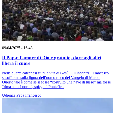
09/04/2025 - 16:43
Il Papa: l'amore di Dio è gratuito, dare agli altri
libera il cuore
Nella quarta catechesi su “La vita di Gesù. Gli incontri”, Francesco
si sofferma sulla figura dell’uomo ricco del Vangelo di Marco.
Questo tale è come se si fosse “costruito una nave di lusso” ma fosse
“rimasto nel porto”, spiega il Pontefice.
Udienza
Papa Francesco