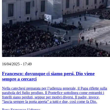
16/04/2025 - 17:49
Francesco: dovunque ci siamo persi, Dio viene
sempre a cercarci
Nella catechesi preparata per l’udienza generale, il Papa riflette sulla
parabola del figlio prodigo. Il Pontefice sottolinea come entrambi i
fratelli siano perduti, seppur per motivi diversi. Il padre, invece,
“lascia sempre la porta aperta” a tutti e due, così come fa Dio.
Papa Francesco
Udienza