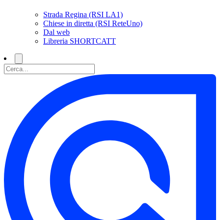
Strada Regina (RSI LA1)
Chiese in diretta (RSI ReteUno)
Dal web
Libreria SHORTCATT