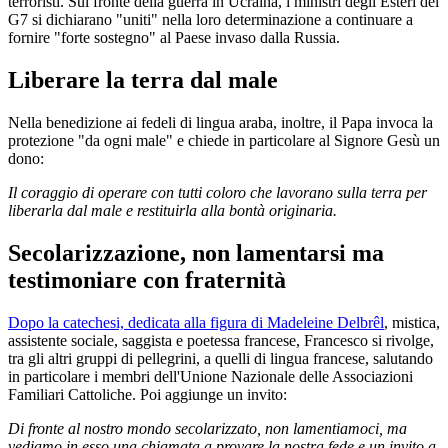
terroristi. Sul fronte della guerra in Ucraina, i ministri degli Esteri del
G7 si dichiarano "uniti" nella loro determinazione a continuare a
fornire "forte sostegno" al Paese invaso dalla Russia.
Liberare la terra dal male
Nella benedizione ai fedeli di lingua araba, inoltre, il Papa invoca la
protezione "da ogni male" e chiede in particolare al Signore Gesù un
dono:
Il coraggio di operare con tutti coloro che lavorano sulla terra per
liberarla dal male e restituirla alla bontà originaria.
Secolarizzazione, non lamentarsi ma
testimoniare con fraternità
Dopo la catechesi, dedicata alla figura di Madeleine Delbrêl
, mistica,
assistente sociale, saggista e poetessa francese, Francesco si rivolge,
tra gli altri gruppi di pellegrini, a quelli di lingua francese, salutando
in particolare i membri dell'Unione Nazionale delle Associazioni
Familiari Cattoliche. Poi aggiunge un invito:
Di fronte al nostro mondo secolarizzato, non lamentiamoci, ma
vediamo in esso una chiamata a provare la nostra fede e un invito a