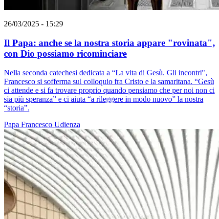
26/03/2025 - 15:29
Il Papa: anche se la nostra storia appare "rovinata",
con Dio possiamo ricominciare
Nella seconda catechesi dedicata a “La vita di Gesù. Gli incontri",
Francesco si sofferma sul colloquio fra Cristo e la samaritana. “Gesù
ci attende e si fa trovare proprio quando pensiamo che per noi non ci
sia più speranza” e ci aiuta “a rileggere in modo nuovo” la nostra
“storia”.
Papa Francesco
Udienza