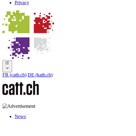
Privacy
IT
FR (cath.ch)
DE (kath.ch)
News