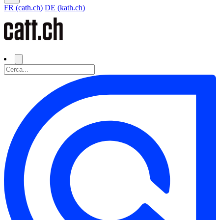
FR (cath.ch)
DE (kath.ch)