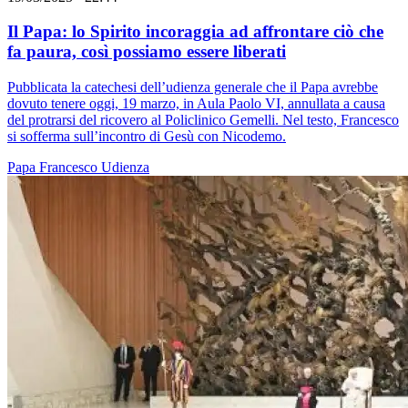
Il Papa: lo Spirito incoraggia ad affrontare ciò che
fa paura, così possiamo essere liberati
Pubblicata la catechesi dell’udienza generale che il Papa avrebbe
dovuto tenere oggi, 19 marzo, in Aula Paolo VI, annullata a causa
del protrarsi del ricovero al Policlinico Gemelli. Nel testo, Francesco
si sofferma sull’incontro di Gesù con Nicodemo.
Papa Francesco
Udienza