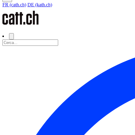
FR (cath.ch)
DE (kath.ch)