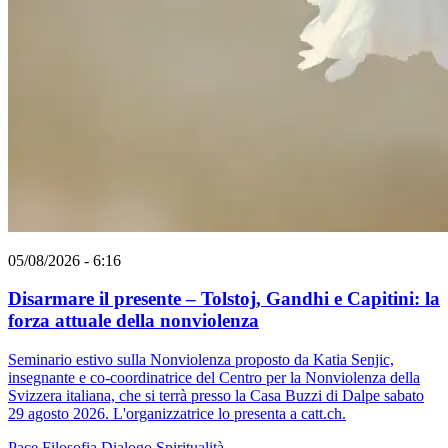
05/08/2026 - 6:16
Disarmare il presente – Tolstoj, Gandhi e Capitini: la
forza attuale della nonviolenza
Seminario estivo sulla Nonviolenza proposto da Katia Senjic,
insegnante e co-coordinatrice del Centro per la Nonviolenza della
Svizzera italiana, che si terrà presso la Casa Buzzi di Dalpe sabato
29 agosto 2026. L'organizzatrice lo presenta a catt.ch.
Pace
Filosofia
Dialogo
Spiritualità