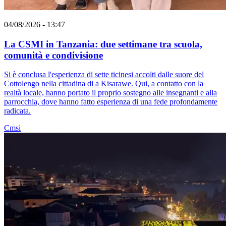
04/08/2026 - 13:47
La CSMI in Tanzania: due settimane tra scuola,
comunità e condivisione
Si è conclusa l'esperienza di sette ticinesi accolti dalle suore del
Cottolengo nella cittadina di a Kisarawe. Qui, a contatto con la
realtà locale, hanno portato il proprio sostegno alle insegnanti e alla
parrocchia, dove hanno fatto esperienza di una fede profondamente
radicata.
Cmsi