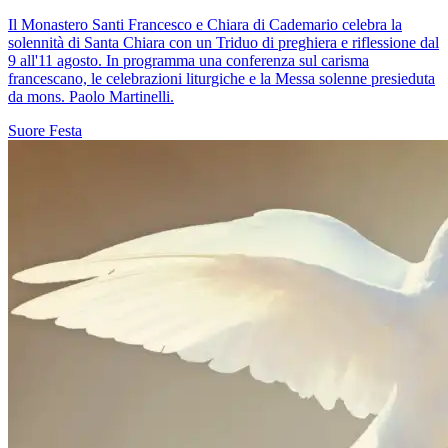
Il Monastero Santi Francesco e Chiara di Cademario celebra la
solennità di Santa Chiara con un Triduo di preghiera e riflessione dal
9 all'11 agosto. In programma una conferenza sul carisma
francescano, le celebrazioni liturgiche e la Messa solenne presieduta
da mons. Paolo Martinelli.
Suore
Festa