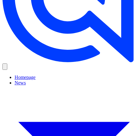
Homepage
News