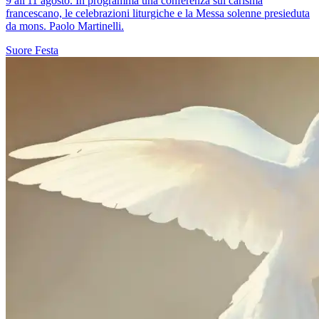
9 all'11 agosto. In programma una conferenza sul carisma
francescano, le celebrazioni liturgiche e la Messa solenne presieduta
da mons. Paolo Martinelli.
Suore
Festa