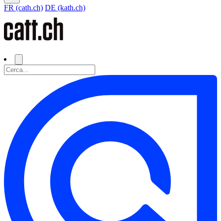
FR (cath.ch)
DE (kath.ch)