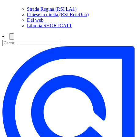
Strada Regina (RSI LA1)
Chiese in diretta (RSI ReteUno)
Dal web
Libreria SHORTCATT