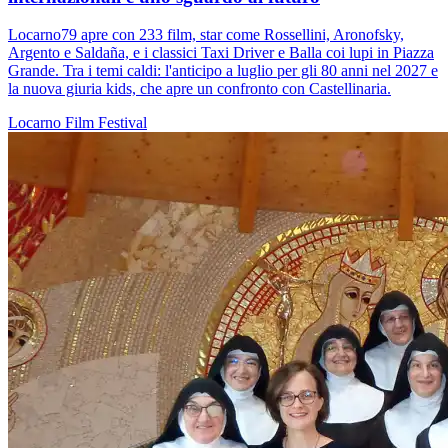
Locarno79 apre con 233 film, star come Rossellini, Aronofsky,
Argento e Saldaña, e i classici Taxi Driver e Balla coi lupi in Piazza
Grande. Tra i temi caldi: l'anticipo a luglio per gli 80 anni nel 2027 e
la nuova giuria kids, che apre un confronto con Castellinaria.
Locarno
Film
Festival