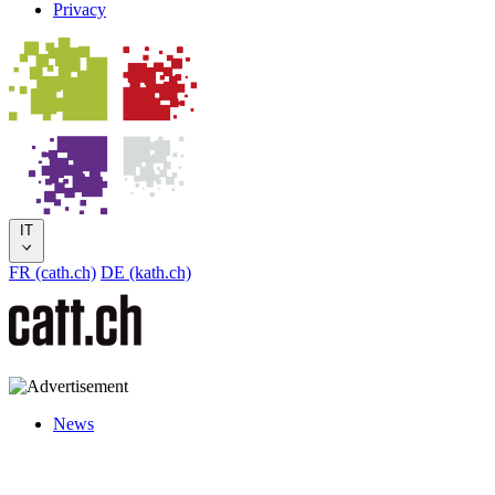
Privacy
IT
FR (cath.ch)
DE (kath.ch)
News