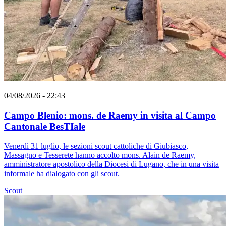
04/08/2026 - 22:43
Campo Blenio: mons. de Raemy in visita al Campo
Cantonale BesTIale
Venerdì 31 luglio, le sezioni scout cattoliche di Giubiasco,
Massagno e Tesserete hanno accolto mons. Alain de Raemy,
amministratore apostolico della Diocesi di Lugano, che in una visita
informale ha dialogato con gli scout.
Scout