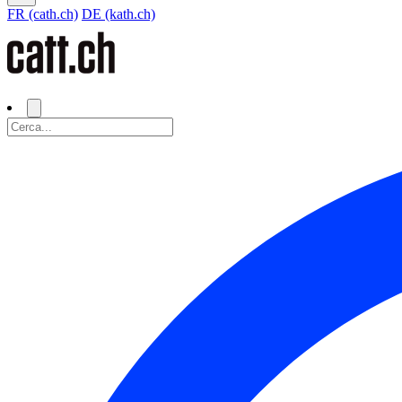
FR (cath.ch)
DE (kath.ch)