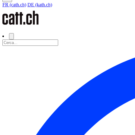
FR (cath.ch)
DE (kath.ch)