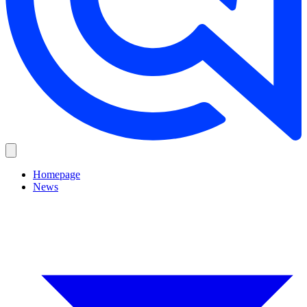
Homepage
News