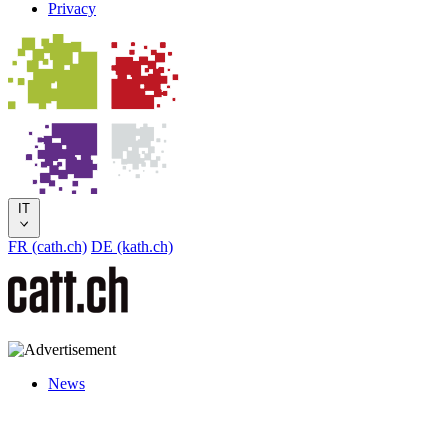
Privacy
IT
FR (cath.ch)
DE (kath.ch)
News