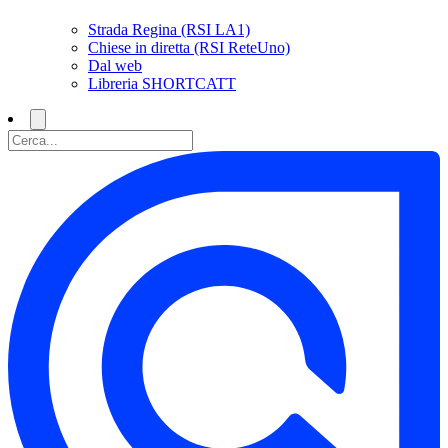
Strada Regina (RSI LA1)
Chiese in diretta (RSI ReteUno)
Dal web
Libreria SHORTCATT