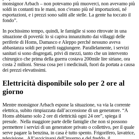
monsignor Arbach – non potevamo più muoverci, non avevamo più
soldi in contanti tra le mani, non c'erano più né importazioni, né
esportazioni, e i prezzi sono saliti alle stelle. La gente ha toccato il
fondo”.
In pochissimo tempo, quindi, le famiglie si sono ritrovate in una
situazione di povertà: lo si capiva innanzitutto dai villaggi delle
periferie di Homs, Damasco e Aleppo perché nessuno aveva
abbastanza soldi per poterli raggiungere. Parallelamente, i servizi
sanitari si sono disgregati, privi di mezzi, tanto che un intervento
chirurgico che prima della guerra costava 200mile lire siriane, ora
costa 2 milioni. Stessa cosa per i medicinali, fuori da portata a causa
dei prezzi elevatissimi.
Elettricità disponibile solo per 2 ore al
giorno
Mentre monsignor Arbach espone la situazione, va via la corrente
elettrica, subito rimpiazzata dall’accensione di un generatore. “A
Homs abbiamo solo 2 ore di elettricità ogni 24 ore”, spiega il
presule. Nella maggiore parte delle famiglie che non si possono
permettere i servizi di un generatore privato o collettivo, per il quale
serve pagare la benzina, in casa è tutto spento. Frigorifero, lavatrice,
televisione. All’avvicinarsi dell’inverno e del freddo, il