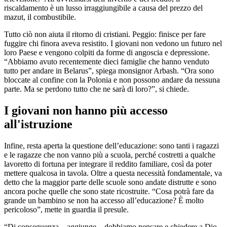
riscaldamento è un lusso irraggiungibile a causa del prezzo del
mazut, il combustibile.
Tutto ciò non aiuta il ritorno di cristiani. Peggio: finisce per fare
fuggire chi finora aveva resistito. I giovani non vedono un futuro nel
loro Paese e vengono colpiti da forme di angoscia e depressione.
“Abbiamo avuto recentemente dieci famiglie che hanno venduto
tutto per andare in Belarus”, spiega monsignor Arbash. “Ora sono
bloccate al confine con la Polonia e non possono andare da nessuna
parte. Ma se perdono tutto che ne sarà di loro?”, si chiede.
I giovani non hanno più accesso
all'istruzione
Infine, resta aperta la questione dell’educazione: sono tanti i ragazzi
e le ragazze che non vanno più a scuola, perché costretti a qualche
lavoretto di fortuna per integrare il reddito familiare, così da poter
mettere qualcosa in tavola. Oltre a questa necessità fondamentale, va
detto che la maggior parte delle scuole sono andate distrutte e sono
ancora poche quelle che sono state ricostruite. “Cosa potrà fare da
grande un bambino se non ha accesso all’educazione? È molto
pericoloso”, mette in guardia il presule.
“Di conseguenza – aggiunge – dobbiamo pensare e chiedere a Dio