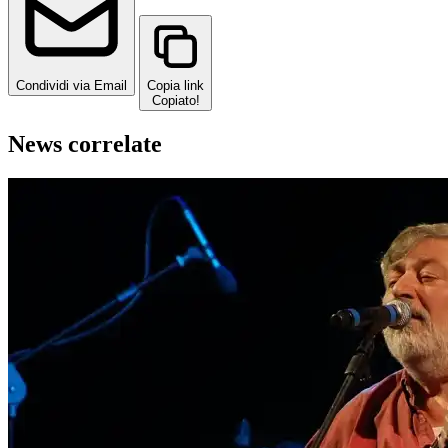
Condividi via Email
Copia link
Copiato!
News correlate