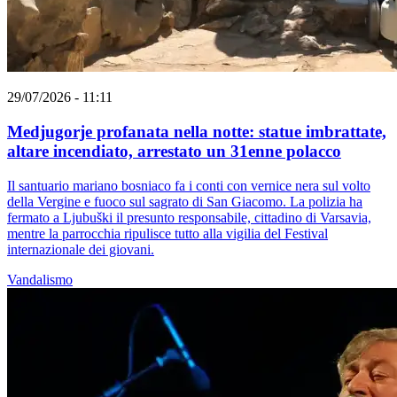
29/07/2026 - 11:11
Medjugorje profanata nella notte: statue imbrattate,
altare incendiato, arrestato un 31enne polacco
Il santuario mariano bosniaco fa i conti con vernice nera sul volto
della Vergine e fuoco sul sagrato di San Giacomo. La polizia ha
fermato a Ljubuški il presunto responsabile, cittadino di Varsavia,
mentre la parrocchia ripulisce tutto alla vigilia del Festival
internazionale dei giovani.
Vandalismo