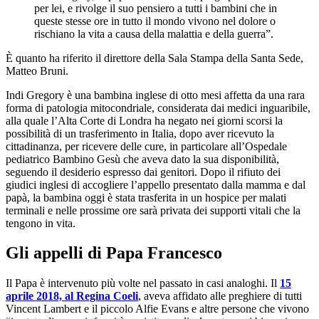
per lei, e rivolge il suo pensiero a tutti i bambini che in
queste stesse ore in tutto il mondo vivono nel dolore o
rischiano la vita a causa della malattia e della guerra”.
È quanto ha riferito il direttore della Sala Stampa della Santa Sede,
Matteo Bruni.
Indi Gregory è una bambina inglese di otto mesi affetta da una rara
forma di patologia mitocondriale, considerata dai medici inguaribile,
alla quale l’Alta Corte di Londra ha negato nei giorni scorsi la
possibilità di un trasferimento in Italia, dopo aver ricevuto la
cittadinanza, per ricevere delle cure, in particolare all’Ospedale
pediatrico Bambino Gesù che aveva dato la sua disponibilità,
seguendo il desiderio espresso dai genitori. Dopo il rifiuto dei
giudici inglesi di accogliere l’appello presentato dalla mamma e dal
papà, la bambina oggi è stata trasferita in un hospice per malati
terminali e nelle prossime ore sarà privata dei supporti vitali che la
tengono in vita.
Gli appelli di Papa Francesco
Il Papa è intervenuto più volte nel passato in casi analoghi. Il
15
aprile 2018, al Regina Coeli
, aveva affidato alle preghiere di tutti
Vincent Lambert e il piccolo Alfie Evans e altre persone che vivono