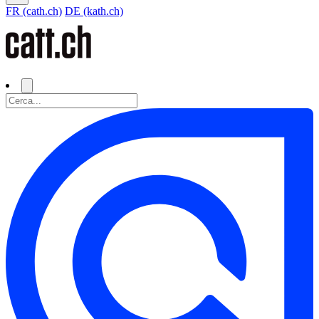
FR (cath.ch)
DE (kath.ch)