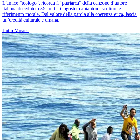
L'amico “teologo”, ricorda il “patriarca” della canzone d’autore
italiana deceduto a 86 anni il 6 agosto: cantautore, scrittore e
riferimento morale. Dal valore della parola alla coerenza etica, lascia
un’eredità culturale e umana.
Lutto
Musica