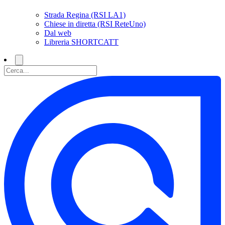
Strada Regina (RSI LA1)
Chiese in diretta (RSI ReteUno)
Dal web
Libreria SHORTCATT