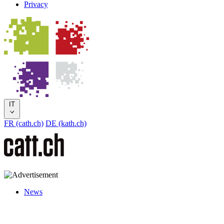
Privacy
IT
FR (cath.ch)
DE (kath.ch)
News