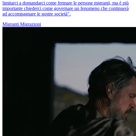
limitarci a domandarci come fermare le persone migranti, ma è più
importante chiederci come governare un fenomeno che continuerà
ad accompagnare le nostre società".
Migranti
Migrazioni