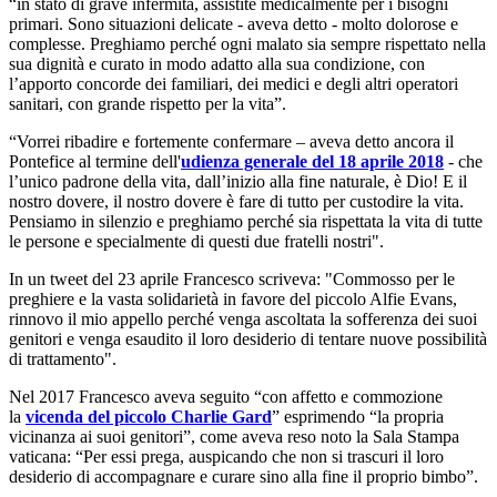
“in stato di grave infermità, assistite medicalmente per i bisogni
primari. Sono situazioni delicate - aveva detto - molto dolorose e
complesse. Preghiamo perché ogni malato sia sempre rispettato nella
sua dignità e curato in modo adatto alla sua condizione, con
l’apporto concorde dei familiari, dei medici e degli altri operatori
sanitari, con grande rispetto per la vita”.
“Vorrei ribadire e fortemente confermare – aveva detto ancora il
Pontefice al termine dell'
udienza generale del 18 aprile 2018
- che
l’unico padrone della vita, dall’inizio alla fine naturale, è Dio! E il
nostro dovere, il nostro dovere è fare di tutto per custodire la vita.
Pensiamo in silenzio e preghiamo perché sia rispettata la vita di tutte
le persone e specialmente di questi due fratelli nostri".
In un tweet del 23 aprile Francesco scriveva: "Commosso per le
preghiere e la vasta solidarietà in favore del piccolo Alfie Evans,
rinnovo il mio appello perché venga ascoltata la sofferenza dei suoi
genitori e venga esaudito il loro desiderio di tentare nuove possibilità
di trattamento".
Nel 2017 Francesco aveva seguito “con affetto e commozione
la
vicenda del piccolo Charlie Gard
” esprimendo “la propria
vicinanza ai suoi genitori”, come aveva reso noto la Sala Stampa
vaticana: “Per essi prega, auspicando che non si trascuri il loro
desiderio di accompagnare e curare sino alla fine il proprio bimbo”.