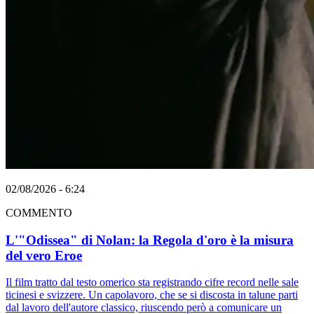
02/08/2026 - 6:24
COMMENTO
L'"Odissea" di Nolan: la Regola d'oro è la misura
del vero Eroe
Il film tratto dal testo omerico sta registrando cifre record nelle sale
ticinesi e svizzere. Un capolavoro, che se si discosta in talune parti
dal lavoro dell'autore classico, riuscendo però a comunicare un