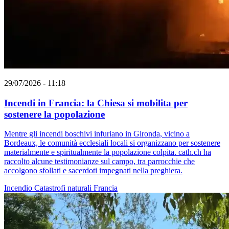
29/07/2026 - 11:18
Incendi in Francia: la Chiesa si mobilita per
sostenere la popolazione
Mentre gli incendi boschivi infuriano in Gironda, vicino a
Bordeaux, le comunità ecclesiali locali si organizzano per sostenere
materialmente e spiritualmente la popolazione colpita. cath.ch ha
raccolto alcune testimonianze sul campo, tra parrocchie che
accolgono sfollati e sacerdoti impegnati nella preghiera.
Incendio
Catastrofi naturali
Francia