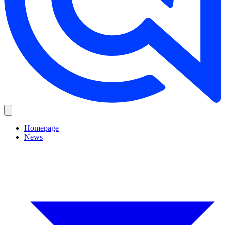
Homepage
News