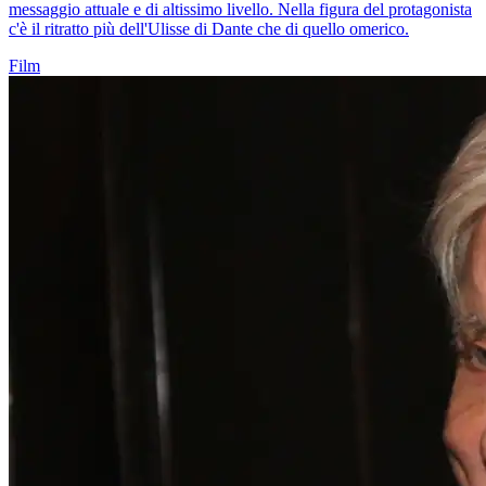
messaggio attuale e di altissimo livello. Nella figura del protagonista
c'è il ritratto più dell'Ulisse di Dante che di quello omerico.
Film