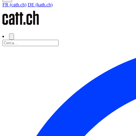
FR (cath.ch)
DE (kath.ch)