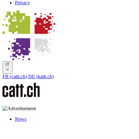
Privacy
IT
FR (cath.ch)
DE (kath.ch)
News