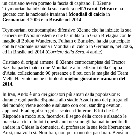
un cristiano aveva portato la fascia di capitano. Il 32enne
Teymourian ha iniziato la sua carriera nell'
Ararat Tehran
e ha
giocato con la nazionale iraniana i
Mondiali di calcio
in
Germania
nel 2006 e in
Brasile
nel 2014
Teymourian, centrocampista difensivo 32enne che ha iniziato la sua
carriera nell'Aboumoslem e che ha militato in Gran Bretagna con le
maglie di Bolton Wanderers, Fulham e Barnsley, ha già partecipato
con la nazionale iraniana i Mondiali di calcio in Germania, nel 2006,
ed in Brasile nel 2014 (
Corriere della Sera
, 4 aprile).
Cristiano di origini armene, il 32enne centrocampista del Tractor
Sazi ha partecipato a due Mondiali e a tre edizioni della Coppa
d’Asia, collezionando 90 presenze e 8 reti con la maglia del Team
Melli. Ha vinto anche il titolo di
miglior giocatore iraniano del
2014
.
In Iran, Ando è uno dei giocatori più amati dalla popolazione:
durante ogni partita disputata allo stadio Azadi (uno dei più grandi
del mondo) viene accolto e salutato con cori, standing ovation,
applausi. E ad ogni suo gol si scatena l’inferno. E lui che fa?
Risponde a modo suo, facendosi il segno della croce e alzando le
braccia al cielo. In tutti questi anni nessuno gli ha mai impedito di
andare in Chiesa la domenica, di professare la sua fede liberamente.
Anzi, una volta si. Non Iran, non per mano dei pasdaran. Bensì in