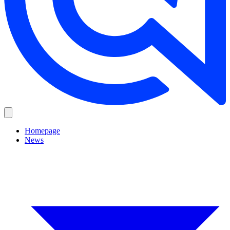
Homepage
News