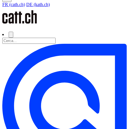
FR (cath.ch)
DE (kath.ch)