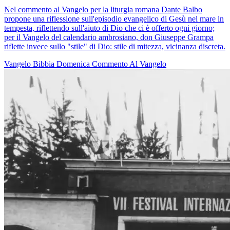
Nel commento al Vangelo per la liturgia romana Dante Balbo
propone una riflessione sull'episodio evangelico di Gesù nel mare in
tempesta, riflettendo sull'aiuto di Dio che ci è offerto ogni giorno;
per il Vangelo del calendario ambrosiano, don Giuseppe Grampa
riflette invece sullo "stile" di Dio: stile di mitezza, vicinanza discreta.
Vangelo
Bibbia
Domenica
Commento Al Vangelo