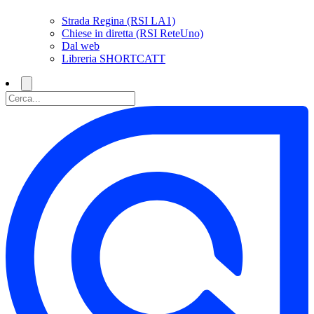
Strada Regina (RSI LA1)
Chiese in diretta (RSI ReteUno)
Dal web
Libreria SHORTCATT