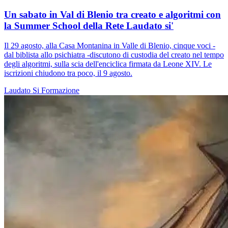
Un sabato in Val di Blenio tra creato e algoritmi con
la Summer School della Rete Laudato si'
Il 29 agosto, alla Casa Montanina in Valle di Blenio, cinque voci -
dal biblista allo psichiatra -discutono di custodia del creato nel tempo
degli algoritmi, sulla scia dell'enciclica firmata da Leone XIV. Le
iscrizioni chiudono tra poco, il 9 agosto.
Laudato Si
Formazione