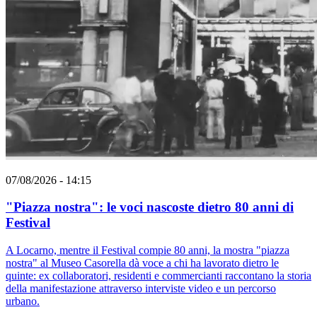
07/08/2026 - 14:15
"Piazza nostra": le voci nascoste dietro 80 anni di
Festival
A Locarno, mentre il Festival compie 80 anni, la mostra "piazza
nostra" al Museo Casorella dà voce a chi ha lavorato dietro le
quinte: ex collaboratori, residenti e commercianti raccontano la storia
della manifestazione attraverso interviste video e un percorso
urbano.