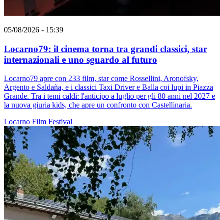
05/08/2026 - 15:39
Locarno79: il cinema torna tra grandi classici, star
internazionali e uno sguardo al futuro
Locarno79 apre con 233 film, star come Rossellini, Aronofsky,
Argento e Saldaña, e i classici Taxi Driver e Balla coi lupi in Piazza
Grande. Tra i temi caldi: l'anticipo a luglio per gli 80 anni nel 2027 e
la nuova giuria kids, che apre un confronto con Castellinaria.
Locarno
Film
Festival