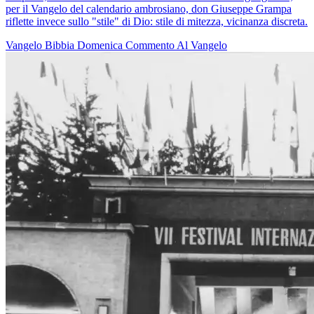
per il Vangelo del calendario ambrosiano, don Giuseppe Grampa
riflette invece sullo "stile" di Dio: stile di mitezza, vicinanza discreta.
Vangelo
Bibbia
Domenica
Commento Al Vangelo